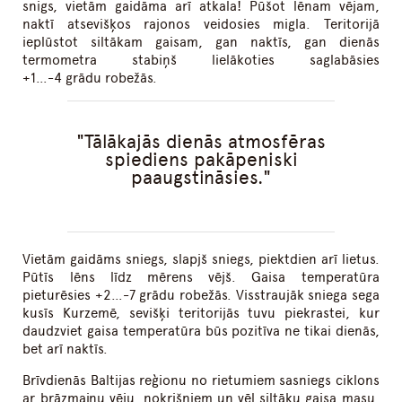
snigs, vietām gaidāma arī atkala! Pūšot lēnam vējam,
naktī atsevišķos rajonos veidosies migla. Teritorijā
ieplūstot siltākam gaisam, gan naktīs, gan dienās
termometra stabiņš lielākoties saglabāsies
+1…-4 grādu robežās.
Tālākajās dienās atmosfēras
spiediens pakāpeniski
paaugstināsies.
Vietām gaidāms sniegs, slapjš sniegs, piektdien arī lietus.
Pūtīs lēns līdz mērens vējš. Gaisa temperatūra
pieturēsies +2…-7 grādu robežās. Visstraujāk sniega sega
kusīs Kurzemē, sevišķi teritorijās tuvu piekrastei, kur
daudzviet gaisa temperatūra būs pozitīva ne tikai dienās,
bet arī naktīs.
Brīvdienās Baltijas reģionu no rietumiem sasniegs ciklons
ar brāzmainu vēju, nokrišņiem un vēl siltāku gaisa masu,