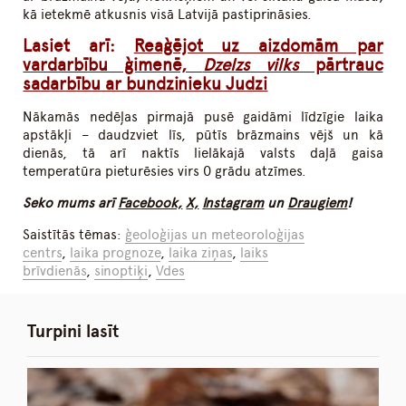
kā ietekmē atkusnis visā Latvijā pastiprināsies.
Lasiet arī:
Reaģējot uz aizdomām par
vardarbību ģimenē,
Dzelzs vilks
pārtrauc
sadarbību ar bundzinieku Judzi
Nākamās nedēļas pirmajā pusē gaidāmi līdzīgie laika
apstākļi – daudzviet līs, pūtīs brāzmains vējš un kā
dienās, tā arī naktīs lielākajā valsts daļā gaisa
temperatūra pieturēsies virs 0 grādu atzīmes.
Seko mums arī
Facebook,
X,
Instagram
un
Draugiem
!
Saistītās tēmas:
ģeoloģijas un meteoroloģijas
centrs
,
laika prognoze
,
laika ziņas
,
laiks
brīvdienās
,
sinoptiķi
,
Vdes
Turpini lasīt