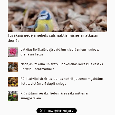
Tuvākajā nedēļā neliels sals naktīs mīsies ar atkusni
dienās
Latvijas lielākajā daļā gaidāms slapjš sniegs, sniegs,
dienā arī lietus
Nedēļas izskaņā un svētku brīvdienās laiks kļūs vēsāks
un vējš – brāzmaināks
Pāri Latvijai virzīsies jaunas nokrišņu zonas – gaidāms
lietus, vietām arī slapjš sniegs
Kļūs jūtami vēsāks; lietus lāses sāks mīties ar
sniegpārslām