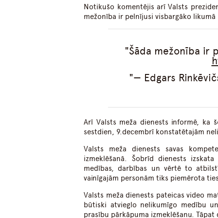
Notikušo komentējis arī Valsts preziden
mežonība ir pelnījusi visbargāko likumā
Šāda mežonība ir p
h
— Edgars Rinkēvič
Arī Valsts meža dienests informē, ka šo
sestdien, 9.decembrī konstatētajām ne
Valsts meža dienests savas kompeten
izmeklēšanā. Šobrīd dienests izskata
medības, darbības un vērtē to atbil
vainīgajām personām tiks piemērota ties
Valsts meža dienests pateicas video ma
būtiski atvieglo nelikumīgo medību u
prasību pārkāpuma izmeklēšanu. Tāpat d