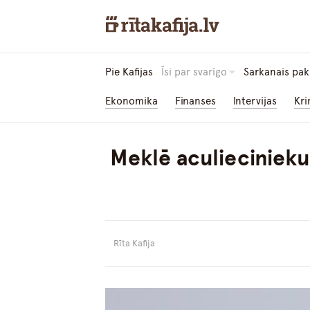
Pie Kafijas
Īsi par svarīgo
Sarkanais pak
Ekonomika
Finanses
Intervijas
Kri
Meklē aculieciniek
Rīta Kafija