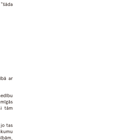
 “šāda
ībā ar
medību
umīgās
ši tām
jo tas
eikumu
bībām,