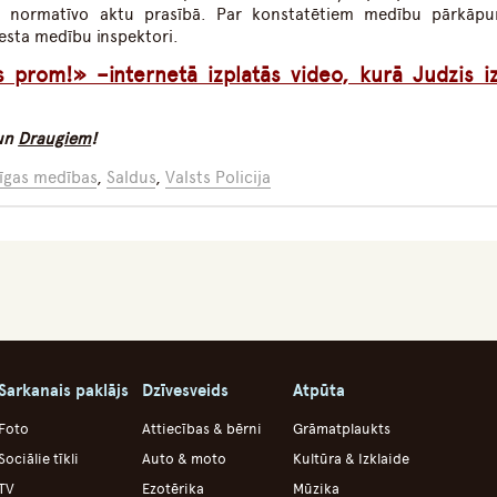
šo normatīvo aktu prasībā. Par konstatētiem medību pārkāp
esta medību inspektori.
s prom!» –internetā izplatās video, kurā Judzis i
un
Draugiem
!
īgas medības
,
Saldus
,
Valsts Policija
Sarkanais paklājs
Dzīvesveids
Atpūta
Foto
Attiecības & bērni
Grāmatplaukts
Sociālie tīkli
Auto & moto
Kultūra & Izklaide
TV
Ezotērika
Mūzika