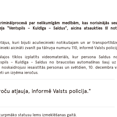
dIn
atsApp
 kriminālprocesā par nelikumīgām medībām, kas norisinājās ses
ļa “Ventspils – Kuldīga – Saldus”, aicina atsaukties šī no
otājus, kuri bijuši aculiecinieki notikušajam un ar transportlīdz
nieki aicināti zvanīt pa tālruņa numuru 110, informē Valsts policij
lajos tīklos izplatīts videomateriāls, kur persona Saldus n
tspils – Kuldīga – Saldus no braucošas automašīnas šauj u
ā noskaidrojusi iesaistītās personas un svētdien, 10. decembra v
ti un izņēma ieročus.
roču atļauja, informē Valsts policija.
 turpmāko statusu lems izmeklēšanas gaitā.