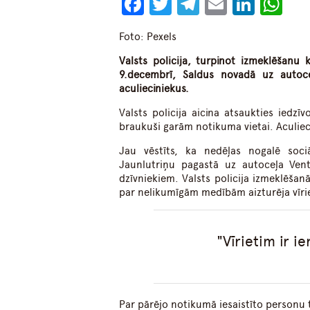
Facebook
Twitter
Telegram
Email
Linke
Wh
Foto: Pexels
Valsts policija, turpinot izmeklēšanu
9.decembrī, Saldus novadā uz autoce
aculieciniekus.
Valsts policija aicina atsaukties iedzīv
braukuši garām notikuma vietai. Aculieci
Jau vēstīts, ka nedēļas nogalē sociā
Jaunlutriņu pagastā uz autoceļa Ven
dzīvniekiem. Valsts policija izmeklēšan
par nelikumīgām medībām aizturēja vīrie
Vīrietim ir ie
Par pārējo notikumā iesaistīto personu