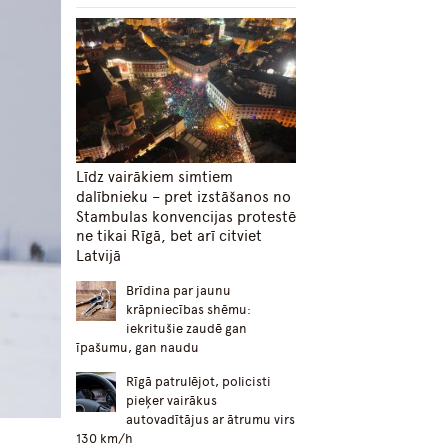
Līdz vairākiem simtiem
dalībnieku – pret izstāšanos no
Stambulas konvencijas protestē
ne tikai Rīgā, bet arī citviet
Latvijā
Brīdina par jaunu
krāpniecības shēmu:
iekritušie zaudē gan
īpašumu, gan naudu
Rīgā patrulējot, policisti
pieķer vairākus
autovadītājus ar ātrumu virs
130 km/h