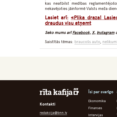
kas neatbilst medības reglamentējo
nekavējoties jāinformē Valsts meža dien
Lasiet arī:
«Plika draza! Lasie
draudus visu atņemt
Seko mums arī
Facebook,
X,
Instagram
Saistītās tēmas:
braucošs auto
,
nelikum
Īsi par svarīgo
Ekonomika
Kontakti
Finanses
redakcija@bnn.lv
Intervijas