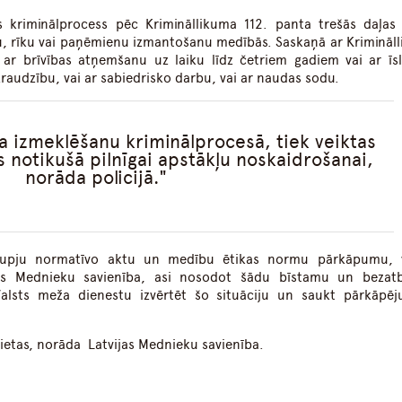
ts kriminālprocess pēc Krimināllikuma 112. panta trešās daļas
žu, rīku vai paņēmienu izmantošanu medībās. Saskaņā ar Krimināl
r brīvības atņemšanu uz laiku līdz četriem gadiem vai ar īsl
raudzību, vai ar sabiedrisko darbu, vai ar naudas sodu.
ina izmeklēšanu kriminālprocesā, tiek veiktas
 notikušā pilnīgai apstākļu noskaidrošanai,
norāda policijā.
r rupju normatīvo aktu un medību ētikas normu pārkāpumu, 
as Mednieku savienība, asi nosodot šādu bīstamu un bezatb
Valsts meža dienestu izvērtēt šo situāciju un saukt pārkāpēj
etas, norāda Latvijas Mednieku savienība.