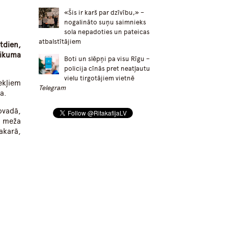
«Šis ir karš par dzīvību,» –
nogalināto suņu saimnieks
sola nepadoties un pateicas
atbalstītājiem
tdien,
tikuma
Boti un slēpņi pa visu Rīgu –
policija cīnās pret neatļautu
vielu tirgotājiem vietnē
ekļiem
Telegram
a.
ovadā,
z meža
akarā,