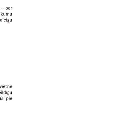
 – par
likumu
aicīgu
vietnē
ildīgu
us pie