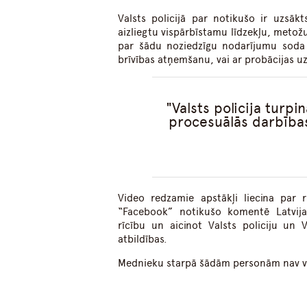
Valsts policijā par notikušo ir uzsāk
aizliegtu vispārbīstamu līdzekļu, meto
par šādu noziedzīgu nodarījumu soda a
brīvības atņemšanu, vai ar probācijas uz
Valsts policija turp
procesuālās darbības
Video redzamie apstākļi liecina pa
“Facebook” notikušo komentē Latvij
rīcību un aicinot Valsts policiju un 
atbildības.
Mednieku starpā šādām personām nav vi