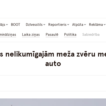
lājs
BOOT
Dzīvesstils
Reportieris
Atpūta
Reklāma
minālziņas
Laika ziņas
Pasaulē
Politika
Sabiedrība
us nelikumīgajām meža zvēru 
auto