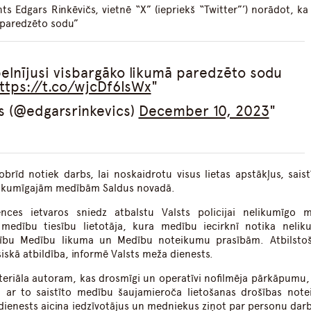
ts Edgars Rinkēvičs, vietnē “X” (iepriekš “Twitter”’) norādot, ka
 paredzēto sodu”
elnījusi visbargāko likumā paredzēto sodu
ttps://t.co/wjcDf6IsWx
s (@edgarsrinkevics)
December 10, 2023
brīd notiek darbs, lai noskaidrotu visus lietas apstākļus, saist
likumīgajām medībām Saldus novadā.
ces ietvaros sniedz atbalstu Valsts policijai nelikumīgo 
 medību tiesību lietotāja, kura medību iecirknī notika nelik
stību Medību likuma un Medību noteikumu prasībām. Atbilsto
iskā atbildība, informē Valsts meža dienests.
teriāla autoram, kas drosmīgi un operatīvi nofilmēja pārkāpumu, 
n ar to saistīto medību šaujamieroča lietošanas drošības not
ienests aicina iedzīvotājus un medniekus ziņot par personu dar