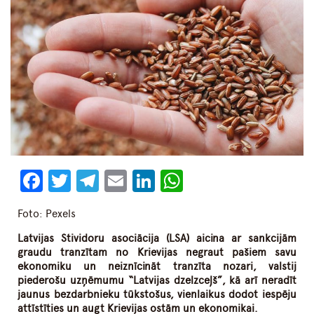
Facebook
Twitter
Telegram
Email
LinkedIn
WhatsApp
Foto: Pexels
Latvijas Stividoru asociācija
(LSA)
aicina ar sankcijām
graudu tranzītam no Krievijas negraut pašiem savu
ekonomiku un neiznīcināt tranzīta nozari, valstij
piederošu uzņēmumu “Latvijas dzelzceļš”, kā arī neradīt
jaunus bezdarbnieku tūkstošus, vienlaikus dodot iespēju
attīstīties un augt Krievijas ostām un ekonomikai.