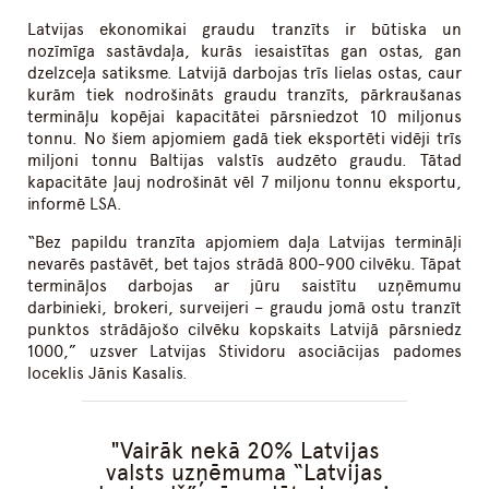
Latvijas ekonomikai graudu tranzīts ir būtiska un
nozīmīga sastāvdaļa, kurās iesaistītas gan ostas, gan
dzelzceļa satiksme. Latvijā darbojas trīs lielas ostas, caur
kurām tiek nodrošināts graudu tranzīts, pārkraušanas
termināļu kopējai kapacitātei pārsniedzot 10 miljonus
tonnu. No šiem apjomiem gadā tiek eksportēti vidēji trīs
miljoni tonnu Baltijas valstīs audzēto graudu. Tātad
kapacitāte ļauj nodrošināt vēl 7 miljonu tonnu eksportu,
informē LSA.
“Bez papildu tranzīta apjomiem daļa Latvijas termināļi
nevarēs pastāvēt, bet tajos strādā 800-900 cilvēku. Tāpat
termināļos darbojas ar jūru saistītu uzņēmumu
darbinieki, brokeri, surveijeri – graudu jomā ostu tranzīt
punktos strādājošo cilvēku kopskaits Latvijā pārsniedz
1000,” uzsver Latvijas Stividoru asociācijas padomes
loceklis Jānis Kasalis.
Vairāk nekā 20% Latvijas
valsts uzņēmuma “Latvijas