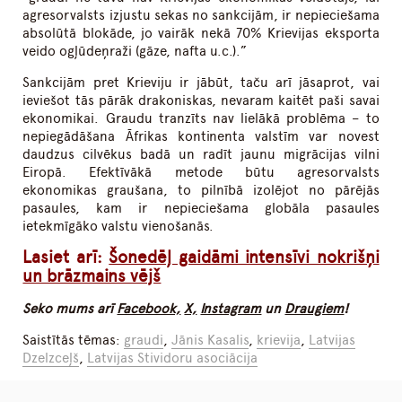
agresorvalsts izjustu sekas no sankcijām, ir nepieciešama
absolūtā blokāde, jo vairāk nekā 70% Krievijas eksporta
veido ogļūdeņraži (gāze, nafta u.c.).”
Sankcijām pret Krieviju ir jābūt, taču arī jāsaprot, vai
ieviešot tās pārāk drakoniskas, nevaram kaitēt paši savai
ekonomikai. Graudu tranzīts nav lielākā problēma – to
nepiegādāšana Āfrikas kontinenta valstīm var novest
daudzus cilvēkus badā un radīt jaunu migrācijas vilni
Eiropā. Efektīvākā metode būtu agresorvalsts
ekonomikas graušana, to pilnībā izolējot no pārējās
pasaules, kam ir nepieciešama globāla pasaules
ietekmīgāko valstu vienošanās.
Lasiet arī:
Šonedēļ gaidāmi intensīvi nokrišņi
un brāzmains vējš
Seko mums arī
Facebook,
X,
Instagram
un
Draugiem
!
Saistītās tēmas:
graudi
,
Jānis Kasalis
,
krievija
,
Latvijas
Dzelzceļš
,
Latvijas Stividoru asociācija