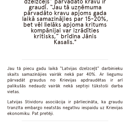
dzelzceļš” pārvadāto kravu ir
graudi. “Jau tā uzņēmuma
pārvadāto kravu apjoms gada
laikā samazinājies par 15-20%,
bet vēl lielāks apjoma kritums
kompānijai var izrādīties
kritisks,” brīdina Jānis
Kasalis.
Jau tā piecu gadu laikā “Latvijas dzelzceļš” darbinieku
skaits samazinājies vairāk nekā par 40%. Ar liegumu
pārvadāt graudus no Krievijas apdraudētas ir arī
palikušās nedaudz vairāk nekā septiņi tūkstoši darba
vietas.
Latvijas Stividoru asociācija ir pārliecināta, ka graudu
tranzīta embargo neatstās negatīvu iespaidu uz Krievijas
ekonomiku. Pat pretēji.