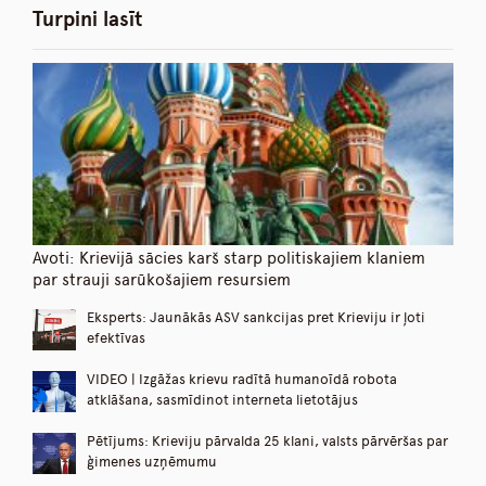
Turpini lasīt
Avoti: Krievijā sācies karš starp politiskajiem klaniem
par strauji sarūkošajiem resursiem
Eksperts: Jaunākās ASV sankcijas pret Krieviju ir ļoti
efektīvas
VIDEO | Izgāžas krievu radītā humanoīdā robota
atklāšana, sasmīdinot interneta lietotājus
Pētījums: Krieviju pārvalda 25 klani, valsts pārvēršas par
ģimenes uzņēmumu