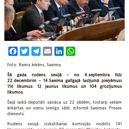
Facebook
Twitter
Telegram
Email
LinkedIn
WhatsApp
Foto: Reinis Inkēns, Saeima
Šā gada rudens sesijā – no 4.septembra līdz
22.decembrim – 14.Saeima galīgajā lasījumā pieņēmusi
116 likumus: 12 jaunus likumus un 104 grozījumus
likumos.
Šajā laikā deputāti sanāca uz 22 sēdēm, tostarp sešām
ārkārtas un vienu svinīgo sēdi, informē Saeimas Preses
dienests.
Rudens sesijā izskatīšanai komisijās nodots 141