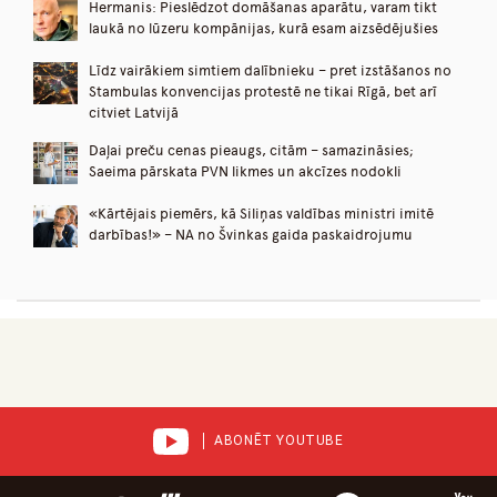
Hermanis: Pieslēdzot domāšanas aparātu, varam tikt
laukā no lūzeru kompānijas, kurā esam aizsēdējušies
Līdz vairākiem simtiem dalībnieku – pret izstāšanos no
Stambulas konvencijas protestē ne tikai Rīgā, bet arī
citviet Latvijā
Daļai preču cenas pieaugs, citām – samazināsies;
Saeima pārskata PVN likmes un akcīzes nodokli
«Kārtējais piemērs, kā Siliņas valdības ministri imitē
darbības!» – NA no Švinkas gaida paskaidrojumu
ABONĒT YOUTUBE