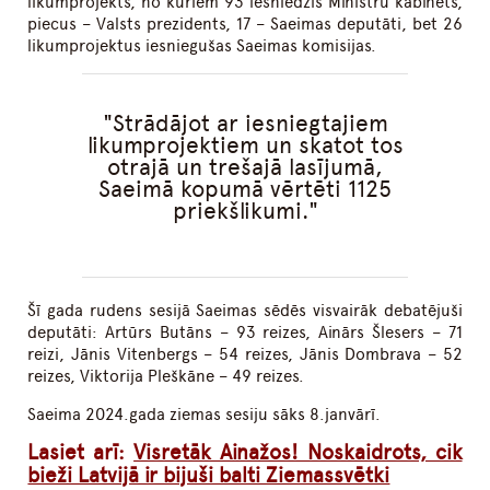
likumprojekts, no kuriem 93 iesniedzis Ministru kabinets,
piecus – Valsts prezidents, 17 – Saeimas deputāti, bet 26
likumprojektus iesniegušas Saeimas komisijas.
Strādājot ar iesniegtajiem
likumprojektiem un skatot tos
otrajā un trešajā lasījumā,
Saeimā kopumā vērtēti 1125
priekšlikumi.
Šī gada rudens sesijā Saeimas sēdēs visvairāk debatējuši
deputāti: Artūrs Butāns – 93 reizes, Ainārs Šlesers – 71
reizi, Jānis Vitenbergs – 54 reizes, Jānis Dombrava – 52
reizes, Viktorija Pleškāne – 49 reizes.
Saeima 2024.gada ziemas sesiju sāks 8.janvārī.
Lasiet arī:
Visretāk Ainažos! Noskaidrots, cik
bieži Latvijā ir bijuši balti Ziemassvētki