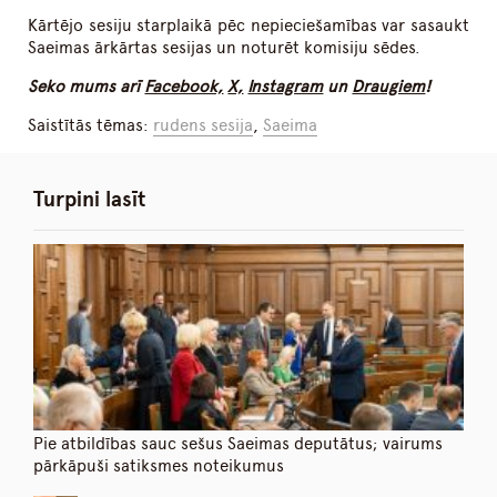
Kārtējo sesiju starplaikā pēc nepieciešamības var sasaukt
Saeimas ārkārtas sesijas un noturēt komisiju sēdes.
Seko mums arī
Facebook,
X,
Instagram
un
Draugiem
!
Saistītās tēmas:
rudens sesija
,
Saeima
Turpini lasīt
Pie atbildības sauc sešus Saeimas deputātus; vairums
pārkāpuši satiksmes noteikumus