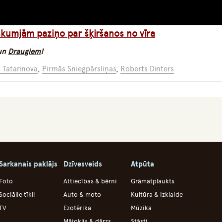
 skumjām paziņo par šķiršanos no vīra
un
Draugiem
!
 Tatarinova
,
Pirmās Sniegpārsliņas
,
Roberts Dinters
Sarkanais paklājs
Dzīvesveids
Atpūta
Foto
Attiecības & bērni
Grāmatplaukts
Sociālie tīkli
Auto & moto
Kultūra & Izklaide
TV
Ezotērika
Mūzika
Mājoklis & dārzs
Stāsti