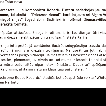
ina Tatarinova
u, aranžētāju un komponistu Robertu Dinteru sadarbojas jau va
mas, tai skaitā – “Dziesmas ziemai”, kurā iekļauta arī Aigara Vo
iegpārsliņas” Šogad abi mākslinieki ir nolēmuši Ziemassvētku
 ieraksta formātā.
īpašas attiecības. Sniegs ir reti un, ja ir, tad diezgan ātri viss
 ir diezgan elektrizētas un trakulīgas.”, stāsta Karīna.
sliņu interpretācijā centāmies ilustrēt sniegpārsliņu trauslo da
 gadījumā mums ir diezgan trokšņaina. Manuprāt tas ļoti labi i
ērtēšanas jocīgo situāciju. Ja mēs vēlamies novērtēt vienas atse
nosēsties, piemēram, uz cimda un tad mums ir iespēja to aplūko
ņa mūsu pašu siltās elpas ietekmē izkūst. Daudz arī spēlējam
aidrosim, atstāsim vietu arī klausītāju pašu iztēlei..”
onochrome Robot Records” studijā, bet pēcapstrāde veikta “Whit
āni Narbutu.