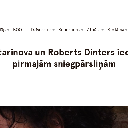
lājs
BOOT
Dzīvesstils
Reportieris
Atpūta
Reklāma
tarinova un Roberts Dinters i
pirmajām sniegpārsliņām