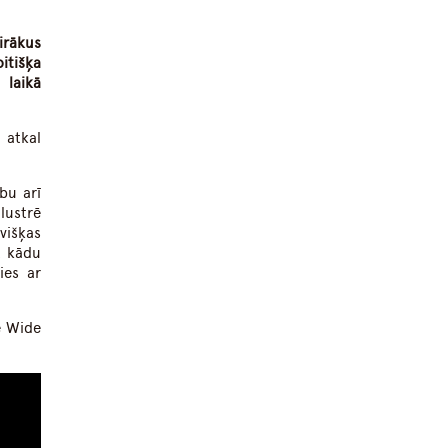
irākus
itišķa
 laikā
 atkal
bu arī
lustrē
višķas
t kādu
ies ar
e Wide