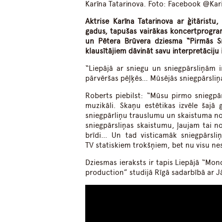
Karīna Tatarinova. Foto: Facebook @Kar
Aktrise Karīna Tatarinova ar ģitārist
gadus, tapušas vairākas koncertprogram
un Pētera Brūvera dziesma “Pirmās Sn
klausītājiem dāvināt savu interpretāciju
“Liepājā ar sniegu un sniegpārsliņām ir 
pārvēršas pēļķēs… Mūsējās sniegpārsliņas
Roberts piebilst: “Mūsu pirmo sniegpār
muzikāli. Skaņu estētikas izvēle šajā
sniegpārliņu trauslumu un skaistuma nov
sniegpārsliņas skaistumu, ļaujam tai 
brīdi… Un tad visticamāk sniegpārsli
TV statiskiem trokšņiem, bet nu visu nesk
Dziesmas ieraksts ir tapis Liepājā “M
production” studijā Rīgā sadarbībā ar J