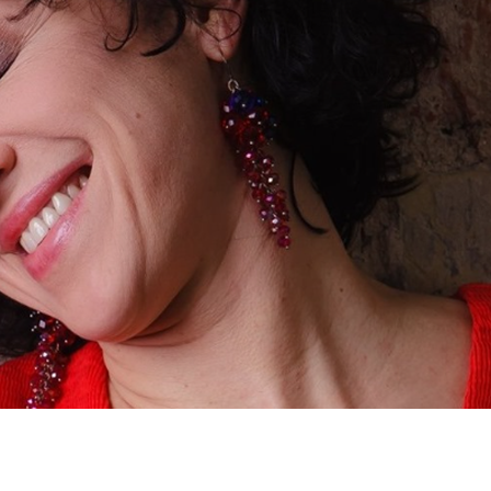
dIn
atsApp