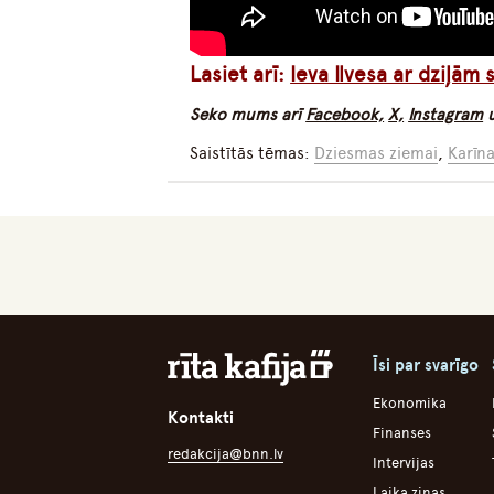
Lasiet arī:
Ieva Ilvesa ar dziļām
Seko mums arī
Facebook,
X,
Instagram
Saistītās tēmas:
Dziesmas ziemai
,
Karīna
Īsi par svarīgo
Ekonomika
Kontakti
Finanses
redakcija@bnn.lv
Intervijas
Laika ziņas