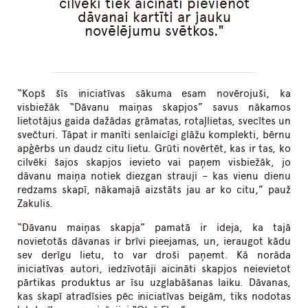
cilvēki tiek aicināti pievienot
dāvanai kartīti ar jauku
novēlējumu svētkos.
“Kopš šīs iniciatīvas sākuma esam novērojuši, ka
visbiežāk “Dāvanu maiņas skapjos” savus nākamos
lietotājus gaida dažādas grāmatas, rotaļlietas, svecītes un
svečturi. Tāpat ir manīti senlaicīgi glāžu komplekti, bērnu
apģērbs un daudz citu lietu. Grūti novērtēt, kas ir tas, ko
cilvēki šajos skapjos ievieto vai paņem visbiežāk, jo
dāvanu maiņa notiek diezgan strauji – kas vienu dienu
redzams skapī, nākamajā aizstāts jau ar ko citu,” pauž
Zakulis.
“Dāvanu maiņas skapja” pamatā ir ideja, ka tajā
novietotās dāvanas ir brīvi pieejamas, un, ieraugot kādu
sev derīgu lietu, to var droši paņemt. Kā norāda
iniciatīvas autori, iedzīvotāji aicināti skapjos neievietot
pārtikas produktus ar īsu uzglabāšanas laiku. Dāvanas,
kas skapī atradīsies pēc iniciatīvas beigām, tiks nodotas