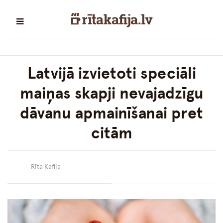
Latvijā izvietoti speciāli
maiņas skapji nevajadzīgu
dāvanu apmainīšanai pret
citām
Rīta Kafija