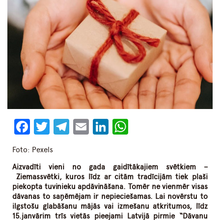
Facebook
Twitter
Telegram
Email
LinkedIn
WhatsApp
Foto: Pexels
Aizvadīti vieni no gada gaidītākajiem svētkiem –
Ziemassvētki, kuros līdz ar citām tradīcijām tiek plaši
piekopta tuvinieku apdāvināšana. Tomēr ne vienmēr visas
dāvanas to saņēmējam ir nepieciešamas. Lai novērstu to
ilgstošu glabāšanu mājās vai izmešanu atkritumos, līdz
15.janvārim trīs vietās pieejami Latvijā pirmie “Dāvanu