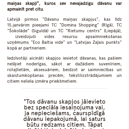
maiņas skapji”, kuros sev nevajadzigu dāvanu var
apmainīt pret citu.
Latvijā pirmos “Dāvanu maiņas skapjus”, kas līdz
15.janvārim pieejami TC “Domina Shopping” (Rīgā), TC
“Šokolāde” (Siguldā) un TC “Rietumu centrs” (Liepājā),
izveidojuši vides resursu apsaimniekošanas
uzņēmums “Eco Baltia vide” un “Latvijas Zaļais punkts”
kopā ar partneriem.
Iedzīvotāji aicināti skapjos ievietot dāvanas, kas pašiem
nešķiet noderīgas, sākot ar dažādiem suvenīriem,
rotaļlietām, aksesuāriem, beidzot ar saimniecības un
skaistumkopšanas precēm, tekstilizstrādājumiem un
citiem neliela izmēra priekšmetiem.
Tos dāvanu skapjos jāievieto
bez speciāla iesaiņojuma vai,
ja nepieciešams, caurspīdīgā
dāvanu iepakojumā, lai saturs
būtu redzams citiem. Tāpat