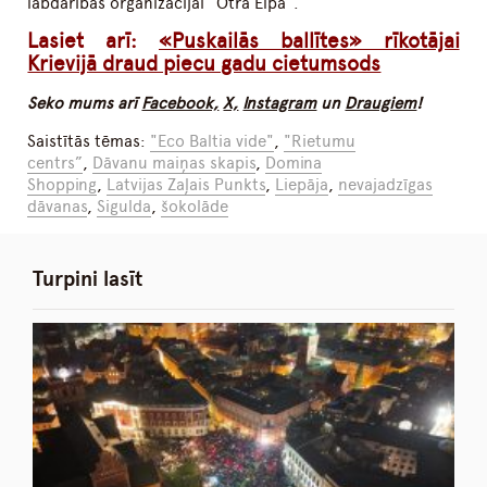
labdarības organizācijai “Otrā Elpa”.
Lasiet arī:
«Puskailās ballītes» rīkotājai
Krievijā draud piecu gadu cietumsods
Seko mums arī
Facebook,
X,
Instagram
un
Draugiem
!
Saistītās tēmas:
"Eco Baltia vide"
,
"Rietumu
centrs”
,
Dāvanu maiņas skapis
,
Domina
Shopping
,
Latvijas Zaļais Punkts
,
Liepāja
,
nevajadzīgas
dāvanas
,
Sigulda
,
šokolāde
Turpini lasīt