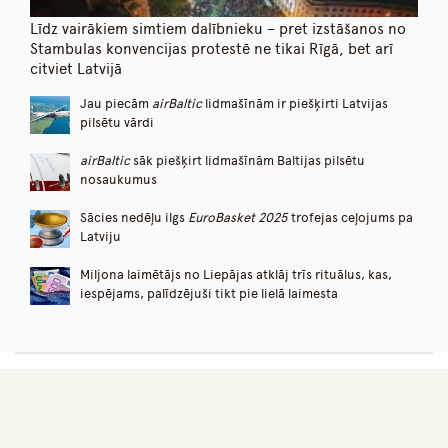
Līdz vairākiem simtiem dalībnieku – pret izstāšanos no
Stambulas konvencijas protestē ne tikai Rīgā, bet arī
citviet Latvijā
Jau piecām
airBaltic
lidmašīnām ir piešķirti Latvijas
pilsētu vārdi
airBaltic
sāk piešķirt lidmašīnām Baltijas pilsētu
nosaukumus
Sācies nedēļu ilgs
EuroBasket 2025
trofejas ceļojums pa
Latviju
Miljona laimētājs no Liepājas atklāj trīs rituālus, kas,
iespējams, palīdzējuši tikt pie lielā laimesta