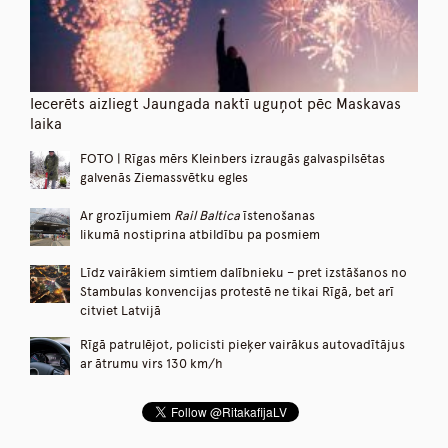
Iecerēts aizliegt Jaungada naktī uguņot pēc Maskavas
laika
FOTO | Rīgas mērs Kleinbers izraugās galvaspilsētas
galvenās Ziemassvētku egles
Ar grozījumiem
Rail Baltica
īstenošanas
likumā nostiprina atbildību pa posmiem
Līdz vairākiem simtiem dalībnieku – pret izstāšanos no
Stambulas konvencijas protestē ne tikai Rīgā, bet arī
citviet Latvijā
Rīgā patrulējot, policisti pieķer vairākus autovadītājus
ar ātrumu virs 130 km/h