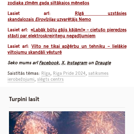
zodiaka zīmēm gada siltākajos mēnešos
Lasiet arī:
Rīgā uzstāsies
skandalozais
Eirovīzijas
uzvarētājs Nemo
Lasiet arī:
«Labāk būtu gājis kājām!» – cietušo pieredzes
stāsti par elektroskrejriteņu negadījumiem
Lasiet arī:
Vilto ne tikai apģērbu un tehniku – lielākie
viltojumu skandāli vēsturē
Seko mums arī
Facebook,
X,
Instagram
un
Draugie
Saistītās tēmas:
Rīga
,
Riga Pride 2024
,
satiksmes
ierobežojumi
,
slēgts centrs
Turpini lasīt