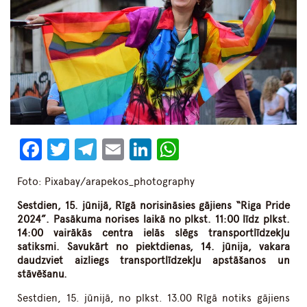
Facebook
Twitter
Telegram
Email
LinkedIn
WhatsApp
Foto: Pixabay/arapekos_photography
Sestdien, 15. jūnijā, Rīgā norisināsies gājiens “Riga Pride
2024”. Pasākuma norises laikā no plkst. 11:00 līdz plkst.
14:00 vairākās centra ielās slēgs transportlīdzekļu
satiksmi. Savukārt no piektdienas, 14. jūnija, vakara
daudzviet aizliegs transportlīdzekļu apstāšanos un
stāvēšanu.
Sestdien, 15. jūnijā, no plkst. 13.00 Rīgā notiks gājiens