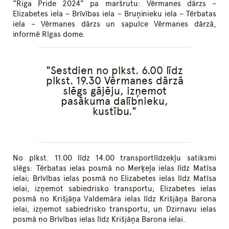
“Riga Pride 2024” pa maršrutu: Vērmanes dārzs –
Elizabetes iela – Brīvības iela – Bruņinieku iela – Tērbatas
iela – Vērmanes dārzs un sapulce Vērmanes dārzā,
informē Rīgas dome.
Sestdien no plkst. 6.00 līdz
plkst. 19.30 Vērmanes dārzā
slēgs gājēju, izņemot
pasākuma dalībnieku,
kustību.
No plkst. 11.00 līdz 14.00 transportlīdzekļu satiksmi
slēgs: Tērbatas ielas posmā no Merķeļa ielas līdz Matīsa
ielai; Brīvības ielas posmā no Elizabetes ielas līdz Matīsa
ielai, izņemot sabiedrisko transportu; Elizabetes ielas
posmā no Krišjāņa Valdemāra ielas līdz Krišjāņa Barona
ielai, izņemot sabiedrisko transportu, un Dzirnavu ielas
posmā no Brīvības ielas līdz Krišjāņa Barona ielai.