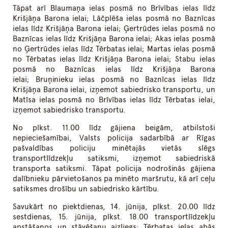
Tāpat arī Blaumaņa ielas posmā no Brīvības ielas līdz
Krišjāņa Barona ielai; Lāčplēša ielas posmā no Baznīcas
ielas līdz Krišjāņa Barona ielai; Ģertrūdes ielas posmā no
Baznīcas ielas līdz Krišjāņa Barona ielai; Akas ielas posmā
no Ģertrūdes ielas līdz Tērbatas ielai; Martas ielas posmā
no Tērbatas ielas līdz Krišjāņa Barona ielai; Stabu ielas
posmā no Baznīcas ielas līdz Krišjāņa Barona
ielai; Bruņinieku ielas posmā no Baznīcas ielas līdz
Krišjāņa Barona ielai, izņemot sabiedrisko transportu, un
Matīsa ielas posmā no Brīvības ielas līdz Tērbatas ielai,
izņemot sabiedrisko transportu.
No plkst. 11.00 līdz gājiena beigām, atbilstoši
nepieciešamībai, Valsts policija sadarbībā ar Rīgas
pašvaldības policiju minētajās vietās slēgs
transportlīdzekļu satiksmi, izņemot sabiedriskā
transporta satiksmi. Tāpat policija nodrošinās gājiena
dalībnieku pārvietošanos pa minēto maršrutu, kā arī ceļu
satiksmes drošību un sabiedrisko kārtību.
Savukārt no piektdienas, 14. jūnija, plkst. 20.00 līdz
sestdienas, 15. jūnija, plkst. 18.00 transportlīdzekļu
apstāšanos un stāvēšanu aizliegs: Tērbatas ielas abās