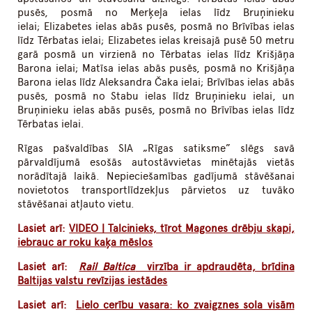
pusēs, posmā no Merķeļa ielas līdz Bruņinieku
ielai; Elizabetes ielas abās pusēs, posmā no Brīvības ielas
līdz Tērbatas ielai; Elizabetes ielas kreisajā pusē 50 metru
garā posmā un virzienā no Tērbatas ielas līdz Krišjāņa
Barona ielai; Matīsa ielas abās pusēs, posmā no Krišjāņa
Barona ielas līdz Aleksandra Čaka ielai; Brīvības ielas abās
pusēs, posmā no Stabu ielas līdz Bruņinieku ielai, un
Bruņinieku ielas abās pusēs, posmā no Brīvības ielas līdz
Tērbatas ielai.
Rīgas pašvaldības SIA „Rīgas satiksme” slēgs savā
pārvaldījumā esošās autostāvvietas minētajās vietās
norādītajā laikā. Nepieciešamības gadījumā stāvēšanai
novietotos transportlīdzekļus pārvietos uz tuvāko
stāvēšanai atļauto vietu.
Lasiet arī:
VIDEO | Talcinieks, tīrot Magones drēbju skapi,
iebrauc ar roku kaķa mēslos
Lasiet arī:
Rail Baltica
virzība ir apdraudēta, brīdina
Baltijas valstu revīzijas iestādes
Lasiet arī:
Lielo cerību vasara: ko zvaigznes sola visām