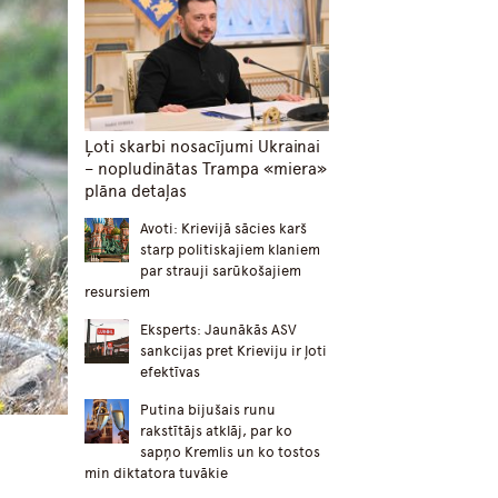
Ļoti skarbi nosacījumi Ukrainai
– nopludinātas Trampa «miera»
plāna detaļas
Avoti: Krievijā sācies karš
starp politiskajiem klaniem
par strauji sarūkošajiem
resursiem
Eksperts: Jaunākās ASV
sankcijas pret Krieviju ir ļoti
efektīvas
Putina bijušais runu
rakstītājs atklāj, par ko
sapņo Kremlis un ko tostos
min diktatora tuvākie