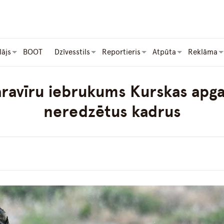
lājs
BOOT
Dzīvesstils
Reportieris
Atpūta
Reklāma
ravīru iebrukums Kurskas apga
neredzētus kadrus