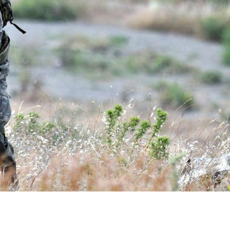
dIn
atsApp