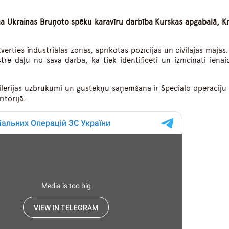
ma Ukrainas Bruņoto spēku karavīru darbība Kurskas apgabalā, Kri
erties industriālās zonās, aprīkotās pozīcijās un civilajās mājās.
ē daļu no sava darba, kā tiek identificēti un iznīcināti ienai
rtilērijas uzbrukumi un gūstekņu saņemšana ir Speciālo operāciju
itorijā.