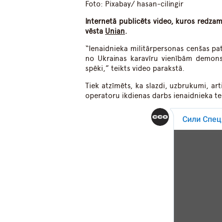
Foto: Pixabay/ hasan-cilingir
Internetā publicēts video, kuros redza
vēsta
Unian
.
“Ienaidnieka militārpersonas cenšas patv
no Ukrainas karavīru vienībām demonstr
spēki,” teikts video parakstā.
Tiek atzīmēts, ka slazdi, uzbrukumi, a
operatoru ikdienas darbs ienaidnieka ter