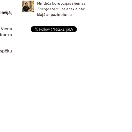
Mindiča korupcijas shēmas
Energoatom
: Zelenskis nāk
evijā,
klajā ar paziņojumu
 Viena
dnieka
 spēku