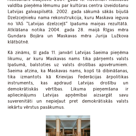
valdība pieņēma lēmumu par kultūras centra izveidošanu
Latvijas galvaspilsētā. 2002. gada sākumā sākās bijušā
Dzelzceļnieku nama rekonstrukcija, kuru Maskava ieguva
no VAS “Latvijas dzelzceļš” īpašuma maiņas rezultātā.
Atklāšana notika 2004. gada 28. maijā Rīgas mēra
Gundara Bojāra un Maskavas mēra Jurija Lužkova
klātbūtnē.
Kā zināms, šī gada 11. janvārī Latvijas Saeima pieņēma
likumu, ar kuru Maskavas nams tika pārņemts valsts
īpašumā, balstoties uz valsts drošības apsvērumiem.
Saeima atzina, ka Maskavas nams, kopš tā dibināšanas,
tika izmantots kā Krievijas Federācijas ārpolitikas
instruments, kas apdraud Latvijas drošību un
demokrātiskās vērtības. Likuma pieņemšana ir
apliecinājums Latvijas apņēmībai aizsargāt savu
suverenitāti un nepieļaut pret demokrātiskās valsts
iekārtu vērstus pasākumus.