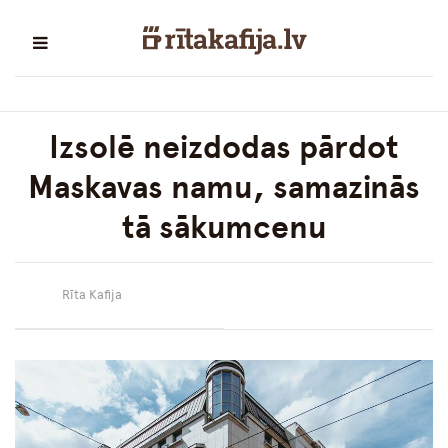
Izsolē neizdodas pārdot
Maskavas namu, samazinās
tā sākumcenu
Rīta Kafija