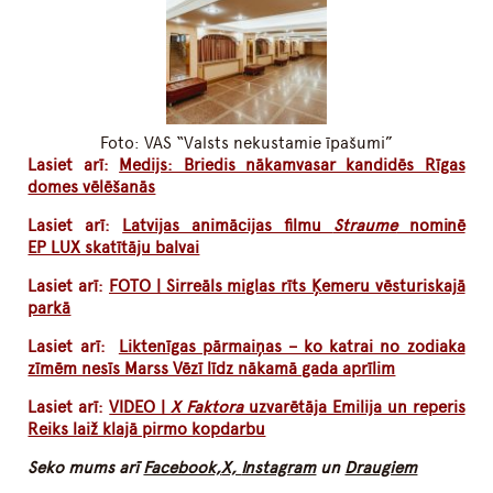
Foto: VAS “Valsts nekustamie īpašumi”
Lasiet arī:
Medijs: Briedis nākamvasar kandidēs Rīgas
domes vēlēšanās
Lasiet arī:
Latvijas animācijas filmu
Straume
nominē
EP LUX skatītāju balvai
Lasiet arī:
FOTO | Sirreāls miglas rīts Ķemeru vēsturiskajā
parkā
Lasiet arī:
Liktenīgas pārmaiņas – ko katrai no zodiaka
zīmēm nesīs Marss Vēzī līdz nākamā gada aprīlim
Lasiet arī:
VIDEO |
X Faktora
uzvarētāja Emilija un reperis
Reiks laiž klajā pirmo kopdarbu
Seko mums arī
Facebook,
X,
Instagram
un
Draugiem