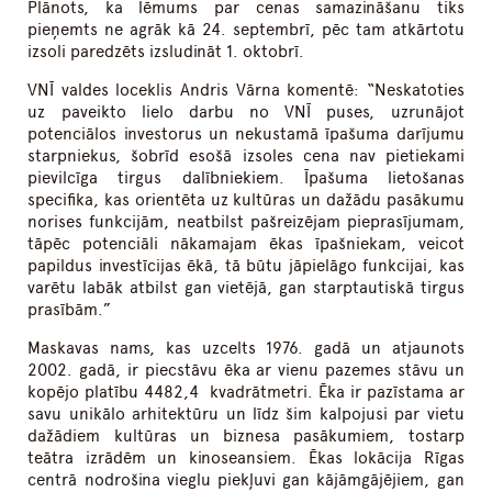
Plānots, ka lēmums par cenas samazināšanu tiks
pieņemts ne agrāk kā 24. septembrī, pēc tam atkārtotu
izsoli paredzēts izsludināt 1. oktobrī.
VNĪ valdes loceklis Andris Vārna komentē: “Neskatoties
uz paveikto lielo darbu no VNĪ puses, uzrunājot
potenciālos investorus un nekustamā īpašuma darījumu
starpniekus, šobrīd esošā izsoles cena nav pietiekami
pievilcīga tirgus dalībniekiem. Īpašuma lietošanas
specifika, kas orientēta uz kultūras un dažādu pasākumu
norises funkcijām, neatbilst pašreizējam pieprasījumam,
tāpēc potenciāli nākamajam ēkas īpašniekam, veicot
papildus investīcijas ēkā, tā būtu jāpielāgo funkcijai, kas
varētu labāk atbilst gan vietējā, gan starptautiskā tirgus
prasībām.”
Maskavas nams, kas uzcelts 1976. gadā un atjaunots
2002. gadā, ir piecstāvu ēka ar vienu pazemes stāvu un
kopējo platību 4482,4 kvadrātmetri. Ēka ir pazīstama ar
savu unikālo arhitektūru un līdz šim kalpojusi par vietu
dažādiem kultūras un biznesa pasākumiem, tostarp
teātra izrādēm un kinoseansiem. Ēkas lokācija Rīgas
centrā nodrošina vieglu piekļuvi gan kājāmgājējiem, gan