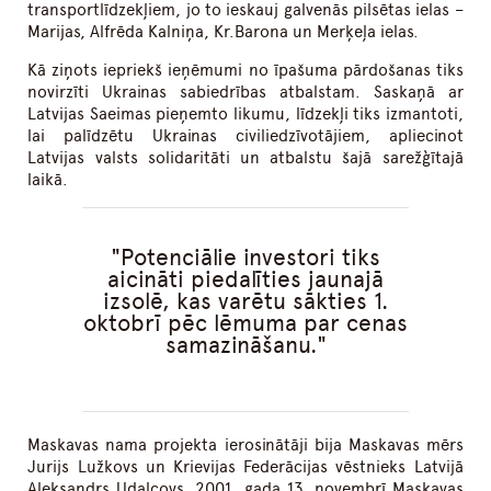
transportlīdzekļiem, jo to ieskauj galvenās pilsētas ielas –
Marijas, Alfrēda Kalniņa, Kr.Barona un Merķeļa ielas.
Kā ziņots iepriekš ieņēmumi no īpašuma pārdošanas tiks
novirzīti Ukrainas sabiedrības atbalstam. Saskaņā ar
Latvijas Saeimas pieņemto likumu, līdzekļi tiks izmantoti,
lai palīdzētu Ukrainas civiliedzīvotājiem, apliecinot
Latvijas valsts solidaritāti un atbalstu šajā sarežģītajā
laikā.
Potenciālie investori tiks
aicināti piedalīties jaunajā
izsolē, kas varētu sākties 1.
oktobrī pēc lēmuma par cenas
samazināšanu.
Maskavas nama projekta ierosinātāji bija Maskavas mērs
Jurijs Lužkovs un Krievijas Federācijas vēstnieks Latvijā
Aleksandrs Udaļcovs. 2001. gada 13. novembrī Maskavas