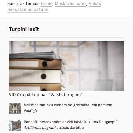
Saistītās tēmas:
Izsole
,
Maskavas nams
,
Valsts
nekustamie īpašumi
Turpini lasīt
VID ēka pārtop par “Valsts birojiem”
Meklē saimnieku vienam no greznākajiem namiem
Vecrīgā
Par spīti nesaskaņām ar VNĪ latviešu klubs Daugavpilī
Artilērijas pagrabi
atsācis darbību