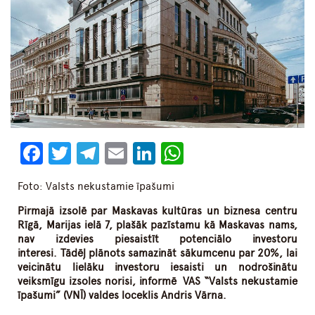
Facebook
Twitter
Telegram
Email
LinkedIn
WhatsApp
Foto: Valsts nekustamie īpašumi
P
irmajā izsolē par Maskavas kultūras un biznesa centru
Rīgā, Marijas ielā 7, plašāk pazīstamu kā Maskavas nams,
nav izdevies piesaistīt potenciālo investoru
interesi.
Tādēļ
plāno
ts
samazināt sākumcenu par 20%, lai
veicinātu lielāku investoru iesaisti un nodrošinātu
veiksmīgu izsoles norisi
, informē
VAS “Valsts nekustamie
īpašumi” (VNĪ) valdes loceklis Andris Vārna
.