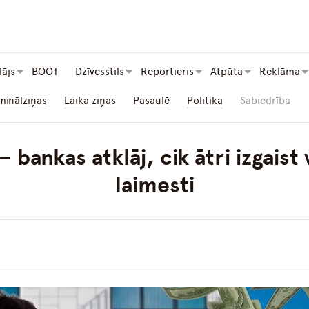
lājs
BOOT
Dzīvesstils
Reportieris
Atpūta
Reklāma
minālziņas
Laika ziņas
Pasaulē
Politika
Sabiedrība
 bankas atklāj, cik ātri izgaist
laimesti