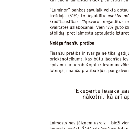
ka lieliem laimestiem tiek piemēroti liel
“Luminor” bankas savulaik veikta aptauja
trešdaļa (31%) to ieguldītu esošās m
kredītsaistības. “Apsverot negaidītus 
kvalitātes uzlabošanai. Vien 17% gūto 
atbildīgi pret laimestu aptaujātie izturē
Nelāga finanšu pratība
Finanšu pratība ir svarīga ne tikai gadīj
priekšnoteikums, kas būtu jācenšas iev
spilvenu un ierobežojot izdevumus vēlm
loterijā, finanšu pratība kļūst par galv
Eksperts iesaka sa
nākotni, kā arī 
Laimests nav jāizņem uzreiz – bieži vien
laimestu iesākt. Šādā situācijā var ļoti