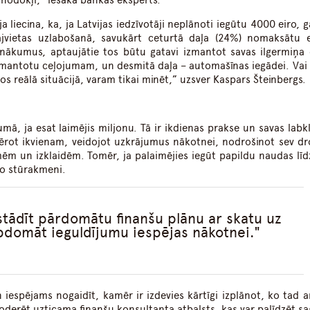
i nodokļi,” iesaka bankas eksperts.
 liecina, ka, ja Latvijas iedzīvotāji neplānoti iegūtu 4000 eiro, 
ājvietas uzlabošanā, savukārt ceturtā daļa (24%) nomaksātu 
ienākumus, aptaujātie tos būtu gatavi izmantot savas ilgermiņa 
izmantotu ceļojumam, un desmitā daļa – automašīnas iegādei. Vai 
tos reālā situācijā, varam tikai minēt,” uzsver Kaspars Šteinbergs.
umā, ja esat laimējis miljonu. Tā ir ikdienas prakse un savas labk
ērot ikvienam, veidojot uzkrājumus nākotnei, nodrošinot sev dr
ēm un izklaidēm. Tomēr, ja palaimējies iegūt papildu naudas līd
eno stūrakmeni.
stādīt pārdomātu finanšu plānu ar skatu uz
apdomāt ieguldījumu iespējas nākotnei.
 iespējams nogaidīt, kamēr ir izdevies kārtīgi izplānot, ko tad a
 noderēt uzticama finanšu konsultanta atbalsts, kas var palīdzēt s