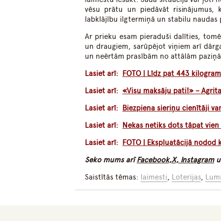
vēsu prātu un piedāvāt risinājumus, 
labklājību ilgtermiņā un stabilu naudas
Ar prieku esam pieraduši dalīties, tom
un draugiem, sarūpējot viņiem arī dārga
un neērtām prasībām no attālām paziņām
Lasiet arī:
FOTO | Līdz pat 443 kilogram
Lasiet arī:
«Visu maksāju pati!» – Agrita
Lasiet arī:
Biezpiena sieriņu cienītāji va
Lasiet arī:
Nekas netiks dots tāpat vie
Lasiet arī:
FOTO | Ekspluatācijā nodod k
Seko mums arī
Facebook,
X,
Instagram
u
Saistītās tēmas:
laimesti
,
Loterijas
,
Lum