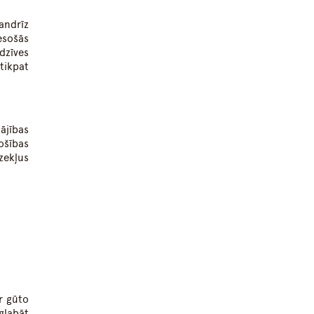
gandrīz
esošās
dzīves
tikpat
lājības
ošības
zekļus
r gūto
aglabāt