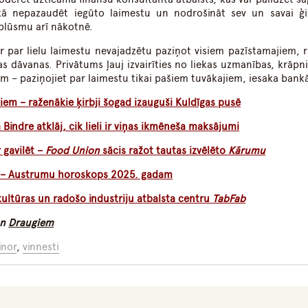
kā nepazaudēt iegūto laimestu un nodrošināt sev un savai ģ
 plūsmu arī nākotnē.
ēr par lielu laimestu nevajadzētu paziņot visiem pazīstamajiem, 
s dāvanas. Privātums ļauj izvairīties no liekas uzmanības, krāpn
 – paziņojiet par laimestu tikai pašiem tuvākajiem, iesaka bank
iem – raženākie ķirbji šogad izauguši Kuldīgas pusē
 Bindre atklāj, cik lieli ir viņas ikmēneša maksājumi
r gavilēt –
Food Union
sācis ražot tautas izvēlēto
Kārumu
n – Austrumu horoskops 2025. gadam
ultūras un radošo industriju atbalsta centru
TabFab
n
Draugiem
inor
,
vinnesti