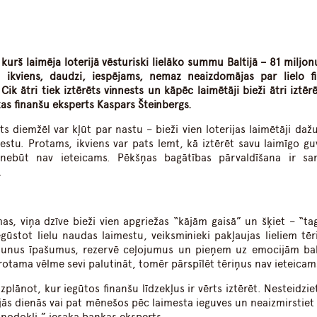
dIn
atsApp
 kurš laimēja loterijā vēsturiski lielāko summu Baltijā – 81 miljon
ikviens, daudzi, iespējams, nemaz neaizdomājas par lielo f
ik ātri tiek iztērēts vinnests un kāpēc laimētāji bieži ātri iztēr
as finanšu eksperts Kaspars Šteinbergs.
ts diemžēl var kļūt par nastu – bieži vien loterijas laimētāji daž
mestu. Protams, ikviens var pats lemt, kā iztērēt savu laimīgo g
nebūt nav ieteicams. Pēkšņas bagātības pārvaldīšana ir sar
.
as, viņa dzīve bieži vien apgriežas “kājām gaisā” un šķiet – “ta
egūstot lielu naudas laimestu, veiksminieki pakļaujas lieliem tēr
jaunus īpašumus, rezervē ceļojumus un pieņem uz emocijām bal
rotama vēlme sevi palutināt, tomēr pārspīlēt tēriņus nav ieteicam
izplānot, kur iegūtos finanšu līdzekļus ir vērts iztērēt. Nesteidzie
ās dienās vai pat mēnešos pēc laimesta ieguves un neaizmirstiet a