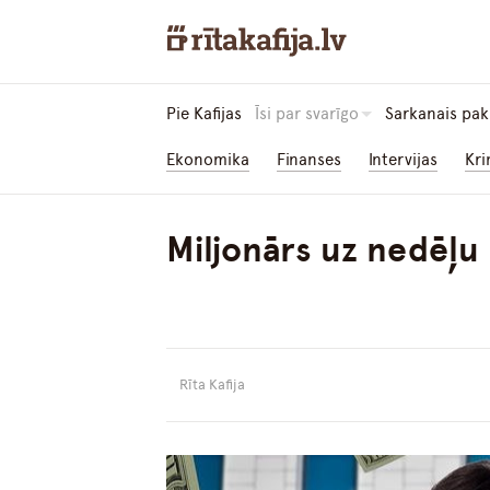
Pie Kafijas
Īsi par svarīgo
Sarkanais pak
Ekonomika
Finanses
Intervijas
Kri
Miljonārs uz nedēļu –
Rīta Kafija