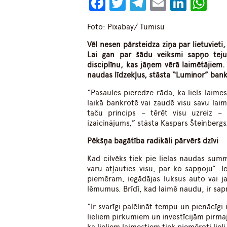
Facebook
Twitter
Telegram
Email
Linke
Wh
Foto: Pixabay/ Tumisu
Vēl nesen pārsteidza ziņa par lietuvieti,
Lai gan par šādu veiksmi sapņo teju 
disciplīnu, kas jāņem vērā laimētājiem. C
naudas līdzekļus, stāsta “Luminor” bank
“Pasaules pieredze rāda, ka liels laimes
laikā bankrotē vai zaudē visu savu lai
taču princips – tērēt visu uzreiz – 
izaicinājums,” stāsta Kaspars Šteinbergs
Pēkšņa bagātība radikāli pārvērš dzīvi
Kad cilvēks tiek pie lielas naudas summ
varu atļauties visu, par ko sapņoju”. I
piemēram, iegādājas luksus auto vai 
lēmumus. Brīdī, kad laimē naudu, ir sap
“Ir svarīgi palēlināt tempu un pienācīgi 
lieliem pirkumiem un investīcijām pirmaj