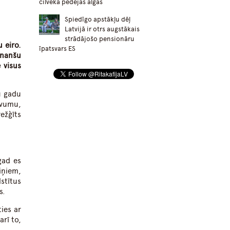
cilvēka pēdējās algas
Spiedīgo apstākļu dēļ
Latvijā ir otrs augstākais
strādājošo pensionāru
u eiro.
īpatsvars ES
inanšu
ē visus
u gadu
uvumu,
ežģīts
gad es
iņiem,
stītus
s.
ties ar
rī to,