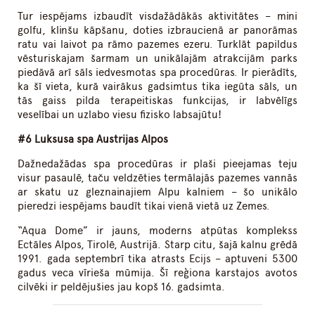
Tur iespējams izbaudīt visdažādākās aktivitātes – mini
golfu, klinšu kāpšanu, doties izbraucienā ar panorāmas
ratu vai laivot pa rāmo pazemes ezeru. Turklāt papildus
vēsturiskajam šarmam un unikālajām atrakcijām parks
piedāvā arī sāls iedvesmotas spa procedūras. Ir pierādīts,
ka šī vieta, kurā vairākus gadsimtus tika iegūta sāls, un
tās gaiss pilda terapeitiskas funkcijas, ir labvēlīgs
veselībai un uzlabo viesu fizisko labsajūtu!
#6 Luksusa spa Austrijas Alpos
Dažnedažādas spa procedūras ir plaši pieejamas teju
visur pasaulē, taču veldzēties termālajās pazemes vannās
ar skatu uz gleznainajiem Alpu kalniem – šo unikālo
pieredzi iespējams baudīt tikai vienā vietā uz Zemes.
“Aqua Dome” ir jauns, moderns atpūtas komplekss
Ectāles Alpos, Tirolē, Austrijā. Starp citu, šajā kalnu grēdā
1991. gada septembrī tika atrasts Ecijs – aptuveni 5300
gadus veca vīrieša mūmija. Šī reģiona karstajos avotos
cilvēki ir peldējušies jau kopš 16. gadsimta.