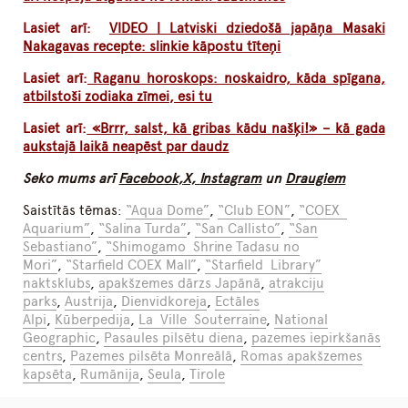
Lasiet arī:
VIDEO | Latviski dziedošā japāņa Masaki
Nakagavas recepte: slinkie kāpostu tīteņi
Lasiet arī:
Raganu horoskops: noskaidro, kāda spīgana,
atbilstoši zodiaka zīmei, esi tu
Lasiet arī:
«Brrr, salst, kā gribas kādu našķi!» – kā gada
aukstajā laikā neapēst par daudz
Seko mums arī
Facebook,
X,
Instagram
un
Draugiem
Saistītās tēmas:
“Aqua Dome”
,
“Club EON”
,
“COEX
Aquarium”
,
“Salina Turda”
,
“San Callisto”
,
“San
Sebastiano”
,
“Shimogamo Shrine Tadasu no
Mori”
,
“Starfield COEX Mall”
,
“Starfield Library”
naktsklubs
,
apakšzemes dārzs Japānā
,
atrakciju
parks
,
Austrija
,
Dienvidkoreja
,
Ectāles
Alpi
,
Kūberpedija
,
La Ville Souterraine
,
National
Geographic
,
Pasaules pilsētu diena
,
pazemes iepirkšanās
centrs
,
Pazemes pilsēta Monreālā
,
Romas apakšzemes
kapsēta
,
Rumānija
,
Seula
,
Tirole