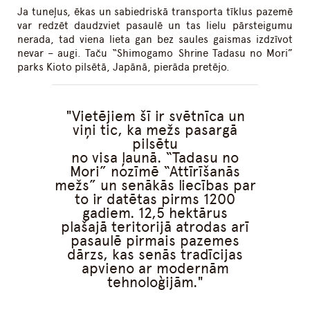
Ja tuneļus, ēkas un sabiedriskā transporta tīklus pazemē
var redzēt daudzviet pasaulē un tas lielu pārsteigumu
nerada, tad viena lieta gan bez saules gaismas izdzīvot
nevar – augi. Taču “Shimogamo Shrine Tadasu no Mori”
parks Kioto pilsētā, Japānā, pierāda pretējo.
Vietējiem šī ir svētnīca un
viņi tic, ka mežs pasargā
pilsētu
no visa ļaunā. “Tadasu no
Mori” nozīmē “Attīrīšanās
mežs” un senākās liecības par
to ir datētas pirms 1200
gadiem. 12,5 hektārus
plašajā teritorijā atrodas arī
pasaulē pirmais pazemes
dārzs, kas senās tradīcijas
apvieno ar modernām
tehnoloģijām.