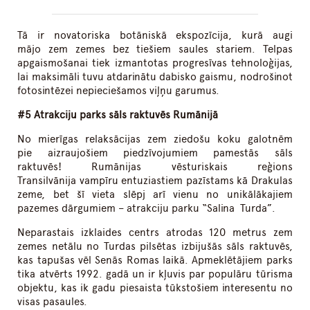
Tā ir novatoriska botāniskā ekspozīcija, kurā augi
mājo zem zemes bez tiešiem saules stariem. Telpas
apgaismošanai tiek izmantotas progresīvas tehnoloģijas,
lai maksimāli tuvu atdarinātu dabisko gaismu, nodrošinot
fotosintēzei nepieciešamos viļņu garumus.
#5 Atrakciju parks sāls raktuvēs Rumānijā
No mierīgas relaksācijas zem ziedošu koku galotnēm
pie aizraujošiem piedzīvojumiem pamestās sāls
raktuvēs! Rumānijas vēsturiskais reģions
Transilvānija vampīru entuziastiem pazīstams kā Drakulas
zeme, bet šī vieta slēpj arī vienu no unikālākajiem
pazemes dārgumiem – atrakciju parku “Salina Turda”.
Neparastais izklaides centrs atrodas 120 metrus zem
zemes netālu no Turdas pilsētas izbijušās sāls raktuvēs,
kas tapušas vēl Senās Romas laikā. Apmeklētājiem parks
tika atvērts 1992. gadā un ir kļuvis par populāru tūrisma
objektu, kas ik gadu piesaista tūkstošiem interesentu no
visas pasaules.