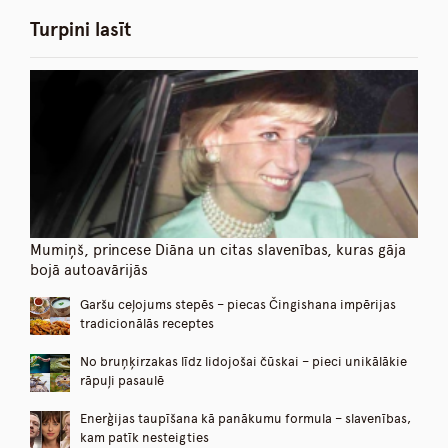
Turpini lasīt
Mumiņš, princese Diāna un citas slavenības, kuras gāja
bojā autoavārijās
Garšu ceļojums stepēs – piecas Čingishana impērijas
tradicionālās receptes
No bruņķirzakas līdz lidojošai čūskai – pieci unikālākie
rāpuļi pasaulē
Enerģijas taupīšana kā panākumu formula – slavenības,
kam patīk nesteigties