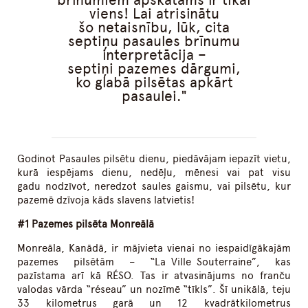
viens! Lai atrisinātu
šo netaisnību, lūk, cita
septiņu pasaules brīnumu
interpretācija –
septiņi pazemes dārgumi,
ko glabā pilsētas apkārt
pasaulei.
Godinot Pasaules pilsētu dienu, piedāvājam iepazīt vietu,
kurā iespējams dienu, nedēļu, mēnesi vai pat visu
gadu nodzīvot, neredzot saules gaismu, vai pilsētu, kur
pazemē dzīvoja kāds slavens latvietis!
#1 Pazemes pilsēta Monreālā
Monreāla, Kanādā, ir mājvieta vienai no iespaidīgākajām
pazemes pilsētām – “La Ville Souterraine”, kas
pazīstama arī kā RÉSO. Tas ir atvasinājums no franču
valodas vārda “réseau” un nozīmē “tīkls”. Šī unikālā, teju
33 kilometrus garā un 12 kvadrātkilometrus