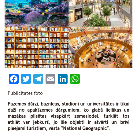
Facebook
Twitter
Telegram
Email
LinkedIn
WhatsApp
Publicitātes foto
Pazemes dārzi, baznīcas, stadioni un universitātes ir tikai
daži no apakšzemes dārgumiem, ko glabā lielākas un
mazākas pilsētas visapkārt zemeslodei, turklāt tos
atklāt var jebkurš, jo šie objekti ir atvērti un brīvi
pieejami tūristiem, vēsta “National Geographic”.