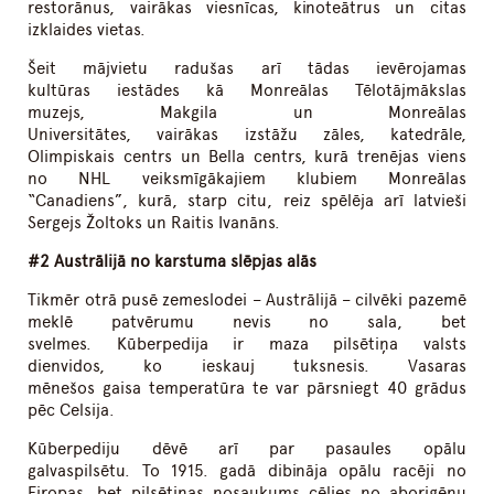
restorānus, vairākas viesnīcas, kinoteātrus un citas
izklaides vietas.
Šeit mājvietu radušas arī tādas ievērojamas
kultūras iestādes kā Monreālas Tēlotājmākslas
muzejs, Makgila un Monreālas
Universitātes, vairākas izstāžu zāles, katedrāle,
Olimpiskais centrs un Bella centrs, kurā trenējas viens
no NHL veiksmīgākajiem klubiem Monreālas
“Canadiens”, kurā, starp citu, reiz spēlēja arī latvieši
Sergejs Žoltoks un Raitis Ivanāns.
#2 Austrālijā no karstuma slēpjas alās
Tikmēr otrā pusē zemeslodei – Austrālijā – cilvēki pazemē
meklē patvērumu nevis no sala, bet
svelmes. Kūberpedija ir maza pilsētiņa valsts
dienvidos, ko ieskauj tuksnesis. Vasaras
mēnešos gaisa temperatūra te var pārsniegt 40 grādus
pēc Celsija.
Kūberpediju dēvē arī par pasaules opālu
galvaspilsētu. To 1915. gadā dibināja opālu racēji no
Eiropas, bet pilsētiņas nosaukums cēlies no aborigēnu