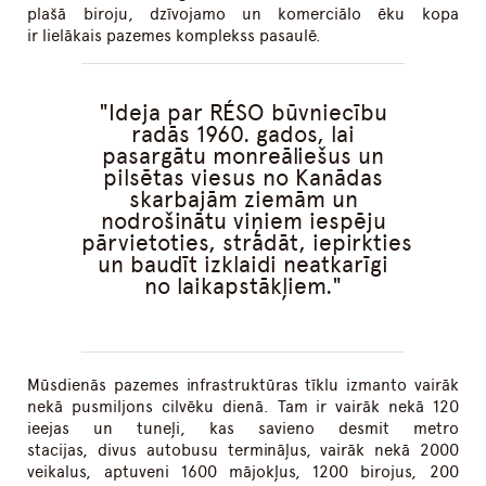
plašā biroju, dzīvojamo un komerciālo ēku kopa
ir lielākais pazemes komplekss pasaulē.
Ideja par RÉSO būvniecību
radās 1960. gados, lai
pasargātu monreāliešus un
pilsētas viesus no Kanādas
skarbajām ziemām un
nodrošinātu viņiem iespēju
pārvietoties, strādāt, iepirkties
un baudīt izklaidi neatkarīgi
no laikapstākļiem.
Mūsdienās pazemes infrastruktūras tīklu izmanto vairāk
nekā pusmiljons cilvēku dienā. Tam ir vairāk nekā 120
ieejas un tuneļi, kas savieno desmit metro
stacijas, divus autobusu termināļus, vairāk nekā 2000
veikalus, aptuveni 1600 mājokļus, 1200 birojus, 200