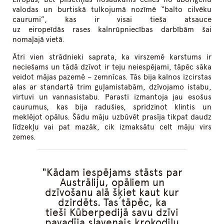
valodas un burtiskā tulkojumā nozīmē “balto cilvēku
caurumi”, kas ir visai tieša atsauce
uz eiropeīdās rases kalnrūpniecības darbībām šai
nomaļajā vietā.
Ātri vien strādnieki saprata, ka virszemē karstums ir
neciešams un tādā dzīvot ir teju neiespējami, tāpēc sāka
veidot mājas pazemē – zemnīcas. Tās bija kalnos izcirstas
alas ar standartā trim guļamistabām, dzīvojamo istabu,
virtuvi un vannasistabu. Parasti izmantoja jau esošus
caurumus, kas bija radušies, spridzinot klintis un
meklējot opālus. Šādu māju uzbūvēt prasīja tikpat daudz
līdzekļu vai pat mazāk, cik izmaksātu celt māju virs
zemes.
Kādam iespējams stāsts par
Austrāliju, opāliem un
dzīvošanu alā šķiet kaut kur
dzirdēts. Tas tāpēc, ka
tieši Kūberpedijā savu dzīvi
pavadīja slavenais krokodilu