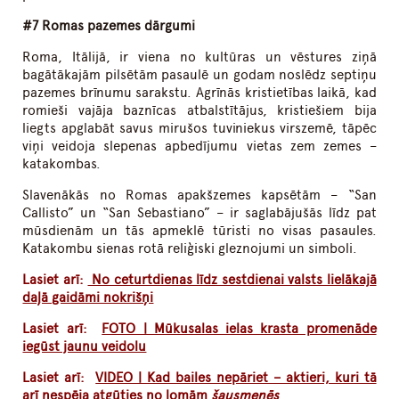
#7 Romas pazemes dārgumi
Roma, Itālijā, ir viena no kultūras un vēstures ziņā
bagātākajām pilsētām pasaulē un godam noslēdz septiņu
pazemes brīnumu sarakstu. Agrīnās kristietības laikā, kad
romieši vajāja baznīcas atbalstītājus, kristiešiem bija
liegts apglabāt savus mirušos tuviniekus virszemē, tāpēc
viņi veidoja slepenas apbedījumu vietas zem zemes –
katakombas.
Slavenākās no Romas apakšzemes kapsētām – “San
Callisto” un “San Sebastiano” – ir saglabājušās līdz pat
mūsdienām un tās apmeklē tūristi no visas pasaules.
Katakombu sienas rotā reliģiski gleznojumi un simboli.
Lasiet arī:
No ceturtdienas līdz sestdienai valsts lielākajā
daļā gaidāmi nokrišņi
Lasiet arī:
FOTO | Mūkusalas ielas krasta promenāde
iegūst jaunu veidolu
Lasiet arī:
VIDEO | Kad bailes nepāriet – aktieri, kuri tā
arī nespēja atgūties no lomām
šausmenēs