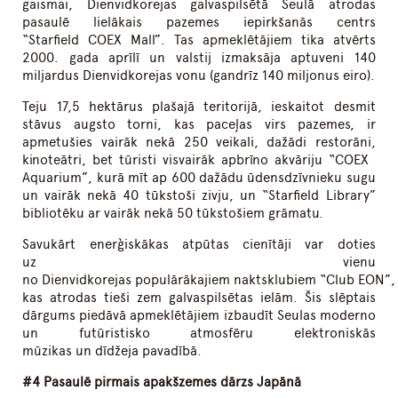
gaismai, Dienvidkorejas galvaspilsētā Seulā atrodas
pasaulē lielākais pazemes iepirkšanās centrs
“Starfield COEX Mall”. Tas apmeklētājiem tika atvērts
2000. gada aprīlī un valstij izmaksāja aptuveni 140
miljardus Dienvidkorejas vonu (gandrīz 140 miljonus eiro).
Teju 17,5 hektārus plašajā teritorijā, ieskaitot desmit
stāvus augsto torni, kas paceļas virs pazemes, ir
apmetušies vairāk nekā 250 veikali, dažādi restorāni,
kinoteātri, bet tūristi visvairāk apbrīno akvāriju “COEX
Aquarium”, kurā mīt ap 600 dažādu ūdensdzīvnieku sugu
un vairāk nekā 40 tūkstoši zivju, un “Starfield Library”
bibliotēku ar vairāk nekā 50 tūkstošiem grāmatu.
Savukārt enerģiskākas atpūtas cienītāji var doties
uz vienu
no Dienvidkorejas populārākajiem naktsklubiem “Club EON”,
kas atrodas tieši zem galvaspilsētas ielām. Šis slēptais
dārgums piedāvā apmeklētājiem izbaudīt Seulas moderno
un futūristisko atmosfēru elektroniskās
mūzikas un dīdžeja pavadībā.
#4 Pasaulē pirmais apakšzemes dārzs Japānā