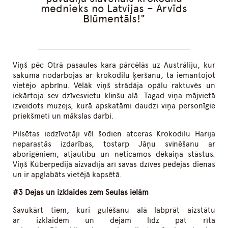
mednieks no Latvijas – Arvīds
Blūmentāls!
Viņš pēc Otrā pasaules kara pārcēlās uz Austrāliju, kur
sākumā nodarbojās ar krokodilu ķeršanu, tā iemantojot
vietējo apbrīnu. Vēlāk viņš strādāja opālu raktuvēs un
iekārtoja sev dzīvesvietu klinšu alā. Tagad viņa mājvietā
izveidots muzejs, kurā apskatāmi daudzi viņa personīgie
priekšmeti un mākslas darbi.
Pilsētas iedzīvotāji vēl šodien atceras Krokodilu Harija
neparastās izdarības, tostarp Jāņu svinēšanu ar
aborigēniem, atjautību un neticamos dēkaiņa stāstus.
Viņš Kūberpedijā aizvadīja arī savas dzīves pēdējās dienas
un ir apglabāts vietējā kapsētā.
#3 Dejas un izklaides zem Seulas ielām
Savukārt tiem, kuri gulēšanu alā labprāt aizstātu
ar izklaidēm un dejām līdz pat rīta