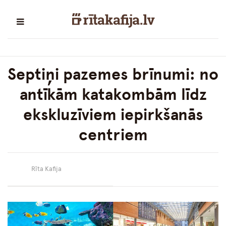
Septiņi pazemes brīnumi: no
antīkām katakombām līdz
ekskluzīviem iepirkšanās
centriem
Rīta Kafija