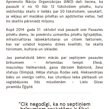
Apvienoto Nāciju Organizācijas (ANO) dati liecina, ka
pasaulē ir no 10 līdz 12 tūkstošiem pilsētu, kuru
iedzīvotāju skaits ir lielāks par 50 tūkstošiem, savukārt,
ja iekļauj arī mazākas pilsētas un apdzīvotas vietas, tad
šis skaitlis pārsniedz miljonu.
Kopš 2014. gada 31. oktobrī visā pasaulē svin Pasaules
pilsētu dienu, lai pievērstu uzmanību pilsētu ilgtspējībai,
infrastruktūras labiekārtošanai un citiem faktoriem,
kas var uzlabot kopienu dzīves kvalitāti, tai skaitā
tūrismam, kultūrai un izklaidei.
Jau pamatskolā bērni mācās par septiņiem pasaules
brīnumiem – Artemīdas templi Efesā,
mauzoleju Halikarnāsā, gaisa dārziem Babilonā, Zeva
statuju Olimpijā, Hēlija statuju Rodas salā, Aleksandrijas
bāku un vienīgo celtni, kas izturējusi laika pārbaudi un
saglabājusies līdz mūsdienām – Lielo Gīzas
piramīdu Ēģiptē.
Cik negodīgi, ka no septiņiem
brīnumiem apskatāms ir tikai