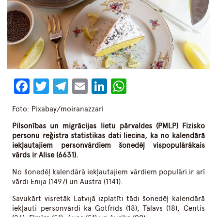
Facebook
Twitter
Telegram
Email
LinkedIn
WhatsApp
Foto: Pixabay/moiranazzari
Pilsonības un migrācijas lietu pārvaldes (PMLP) Fizisko
personu reģistra statistikas dati liecina, ka no kalendārā
iekļautajiem personvārdiem šonedēļ vispopulārākais
vārds ir Alise (6631).
No šonedēļ kalendārā iekļautajiem vārdiem populāri ir arī
vārdi Enija (1497) un Austra (1141).
Savukārt visretāk Latvijā izplatīti tādi šonedēļ kalendārā
iekļauti personvārdi kā Gotfrīds (18), Tālavs (18), Centis