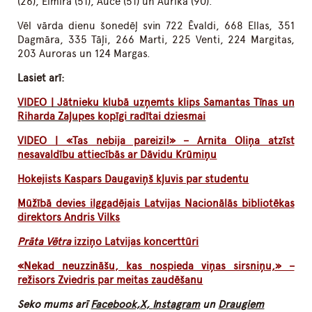
(26), Elmīra (51), Auce (51) un Aurika (90).
Vēl vārda dienu šonedēļ svin 722 Ēvaldi, 668 Ellas, 351
Dagmāra, 335 Tāļi, 266 Marti, 225 Venti, 224 Margitas,
203 Auroras un 124 Margas.
Lasiet arī:
VIDEO | Jātnieku klubā uzņemts klips Samantas Tīnas un
Riharda Zaļupes kopīgi radītai dziesmai
VIDEO | «Tas nebija pareizi!» – Arnita Oliņa atzīst
nesavaldību attiecībās ar Dāvidu Krūmiņu
Hokejists Kaspars Daugaviņš kļuvis par studentu
Mūžībā devies ilggadējais Latvijas Nacionālās bibliotēkas
direktors Andris Vilks
Prāta Vētra
izziņo Latvijas koncerttūri
«Nekad neuzzināšu, kas nospieda viņas sirsniņu,» –
režisors Zviedris par meitas zaudēšanu
Seko mums arī
Facebook,
X,
Instagram
un
Draugiem