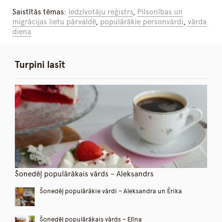
Saistītās tēmas:
Iedzīvotāju reģistrs
,
Pilsonības un
migrācijas lietu pārvaldē
,
populārākie personvārdi
,
vārda
diena
Turpini lasīt
Šonedēļ populārākais vārds – Aleksandrs
Šonedēļ populārākie vārdi – Aleksandra un Ērika
Šonedēļ populārākais vārds – Elīna