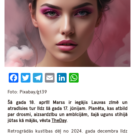
Facebook
Twitter
Telegram
Email
LinkedIn
WhatsApp
Foto: Pixabay/gt39
Šā gada 18. aprīlī Marss ir iegājis Lauvas zīmē un
atradīsies tur līdz šā gada 17. jūnijam. Planēta, kas atbild
par drosmi, aizsardzību un ambīcijām, šajā uguns stihijā
jūtas kā mājās, vēsta
TheDay
.
Retrogrādās kustības dēļ no 2024. gada decembra līdz