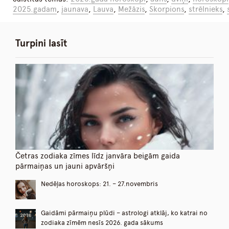
2025.gadam
,
jaunava
,
Lauva
,
Mežāzis
,
Skorpions
,
strēlnieks
,
Turpini lasīt
Četras zodiaka zīmes līdz janvāra beigām gaida
pārmaiņas un jauni apvāršņi
Nedēļas horoskops: 21. – 27.novembris
Gaidāmi pārmaiņu plūdi – astrologi atklāj, ko katrai no
zodiaka zīmēm nesīs 2026. gada sākums