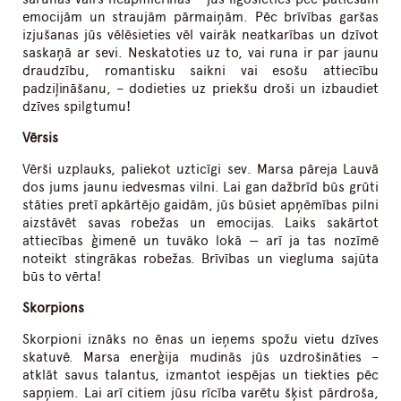
emocijām un straujām pārmaiņām. Pēc brīvības garšas
izjušanas jūs vēlēsieties vēl vairāk neatkarības un dzīvot
saskaņā ar sevi. Neskatoties uz to, vai runa ir par jaunu
draudzību, romantisku saikni vai esošu attiecību
padziļināšanu, – dodieties uz priekšu droši un izbaudiet
dzīves spilgtumu!
Vērsis
Vērši uzplauks, paliekot uzticīgi sev. Marsa pāreja Lauvā
dos jums jaunu iedvesmas vilni. Lai gan dažbrīd būs grūti
stāties pretī apkārtējo gaidām, jūs būsiet apņēmības pilni
aizstāvēt savas robežas un emocijas. Laiks sakārtot
attiecības ģimenē un tuvāko lokā — arī ja tas nozīmē
noteikt stingrākas robežas. Brīvības un viegluma sajūta
būs to vērta!
Skorpions
Skorpioni iznāks no ēnas un ieņems spožu vietu dzīves
skatuvē. Marsa enerģija mudinās jūs uzdrošināties –
atklāt savus talantus, izmantot iespējas un tiekties pēc
sapņiem. Lai arī citiem jūsu rīcība varētu šķist pārdroša,