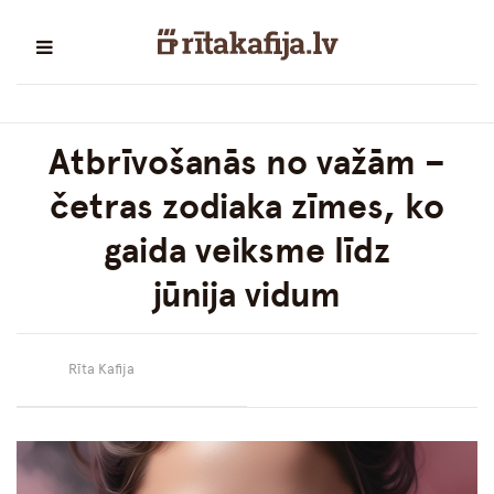
Atbrīvošanās no važām –
četras zodiaka zīmes, ko
gaida veiksme līdz
jūnija vidum
Rīta Kafija