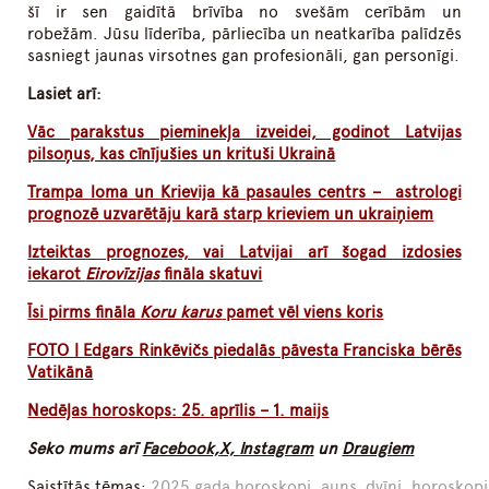
šī ir sen gaidītā brīvība no svešām cerībām un
robežām. Jūsu līderība, pārliecība un neatkarība palīdzēs
sasniegt jaunas virsotnes gan profesionāli, gan personīgi.
Lasiet arī:
Vāc parakstus pieminekļa izveidei, godinot Latvijas
pilsoņus, kas cīnījušies un krituši Ukrainā
Trampa loma un Krievija kā pasaules centrs – astrologi
prognozē uzvarētāju karā starp krieviem un ukraiņiem
Izteiktas prognozes, vai Latvijai arī šogad izdosies
iekarot
Eirovīzijas
fināla skatuvi
Īsi pirms fināla
Koru karus
pamet vēl viens koris
FOTO | Edgars Rinkēvičs piedalās pāvesta Franciska bērēs
Vatikānā
Nedēļas horoskops: 25. aprīlis – 1. maijs
Seko mums arī
Facebook,
X,
Instagram
un
Draugiem
Saistītās tēmas:
2025.gada horoskopi
,
auns
,
dvīņi
,
horoskopi