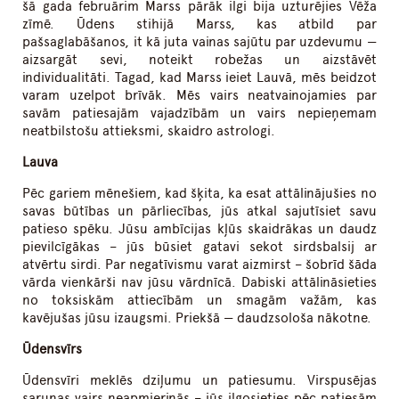
šā gada februārim Marss pārāk ilgi bija uzturējies Vēža
zīmē. Ūdens stihijā Marss, kas atbild par
pašsaglabāšanos, it kā juta vainas sajūtu par uzdevumu —
aizsargāt sevi, noteikt robežas un aizstāvēt
individualitāti. Tagad, kad Marss ieiet Lauvā, mēs beidzot
varam uzelpot brīvāk. Mēs vairs neatvainojamies par
savām patiesajām vajadzībām un vairs nepieņemam
neatbilstošu attieksmi, skaidro astrologi.
Lauva
Pēc gariem mēnešiem, kad šķita, ka esat attālinājušies no
savas būtības un pārliecības, jūs atkal sajutīsiet savu
patieso spēku. Jūsu ambīcijas kļūs skaidrākas un daudz
pievilcīgākas – jūs būsiet gatavi sekot sirdsbalsij ar
atvērtu sirdi. Par negatīvismu varat aizmirst – šobrīd šāda
vārda vienkārši nav jūsu vārdnīcā. Dabiski attālināsieties
no toksiskām attiecībām un smagām važām, kas
kavējušas jūsu izaugsmi. Priekšā — daudzsološa nākotne.
Ūdensvīrs
Ūdensvīri meklēs dziļumu un patiesumu. Virspusējas
sarunas vairs neapmierinās – jūs ilgosieties pēc patiesām