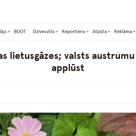
lājs
BOOT
Dzīvesstils
Reportieris
Atpūta
Reklāma
as lietusgāzes; valsts austrumu 
applūst