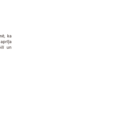
mē, ka
aprīļa
ilī un