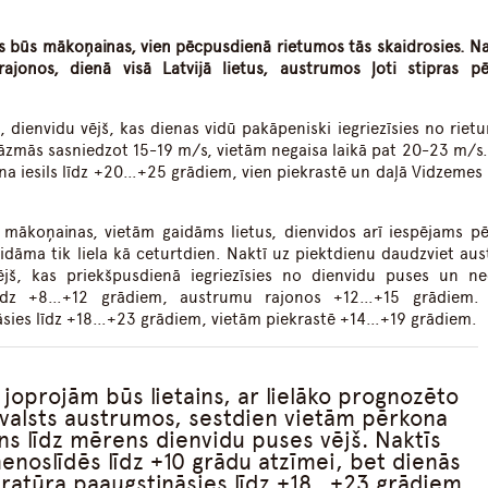
sis būs mākoņainas, vien pēcpusdienā rietumos tās skaidrosies. Na
ajonos, dienā visā Latvijā lietus, austrumos ļoti stipras p
 dienvidu vējš, kas dienas vidū pakāpeniski iegriezīsies no riet
zmās sasniedzot 15-19 m/s, vietām negaisa laikā pat 20-23 m/s.
ena iesils līdz +20…+25 grādiem, vien piekrastē un daļā Vidzemes
ā mākoņainas, vietām gaidāms lietus, dienvidos arī iespējams p
aidāma tik liela kā ceturtdien. Naktī uz piektdienu daudzviet au
vējš, kas priekšpusdienā iegriezīsies no dienvidu puses un n
īs līdz +8…+12 grādiem, austrumu rajonos +12…+15 grādiem.
āsies līdz +18…+23 grādiem, vietām piekrastē +14…+19 grādiem.
 joprojām būs lietains, ar lielāko prognozēto
alsts austrumos, sestdien vietām pērkona
ēns līdz mērens dienvidu puses vējš. Naktīs
noslīdēs līdz +10 grādu atzīmei, bet dienās
ratūra paaugstināsies līdz +18…+23 grādiem,