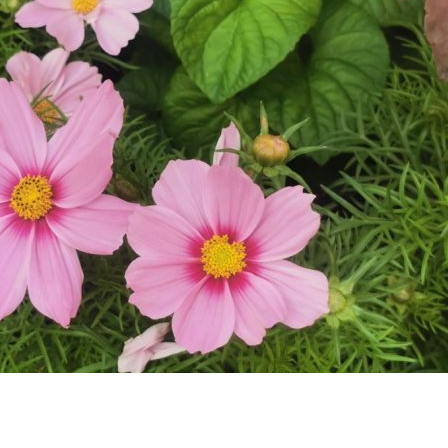
dIn
atsApp