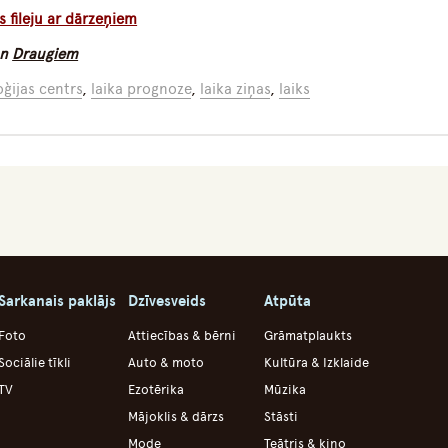
s fileju ar dārzeņiem
n
Draugiem
ģijas centrs
,
laika prognoze
,
laika ziņas
,
laiks
Sarkanais paklājs
Dzīvesveids
Atpūta
Foto
Attiecības & bērni
Grāmatplaukts
Sociālie tīkli
Auto & moto
Kultūra & Izklaide
TV
Ezotērika
Mūzika
Mājoklis & dārzs
Stāsti
Mode
Teātris & kino