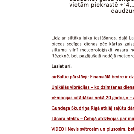
vietām piekrastē +14…
daudzum
Līdz ar siltāka laika iestāšanos, daļā 
piecas secīgas dienas pēc kārtas gais
siltuma vilnī meteoroloģiskā vasara n
Rēzeknē, bet pagājušajā nedēļā meteoro
Lasiet arī:
airBaltic pārstāvji: Finansiālā bedre ir dz
Unikālās vibrācijas – ko dzimšanas dien
«Emocijas citādākas nekā 20 gados,» – 
Gundega Skudriņa Rīgā atklāj sajūtu dā
Lācara efekts – Čehijā atdzīvojas par mi
VIDEO | Nevis svītrosim un plusosim, be