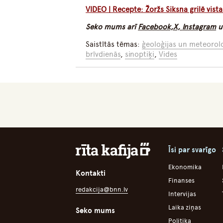
VIDEO | Recepte: Žoržs Siksna grilē vista
Seko mums arī
Facebook,
X,
Instagram
u
Saistītās tēmas:
ģeoloģijas un meteorolo
brīvdienās
,
sinoptiķi
,
Vides
Īsi par svarīgo
Ekonomika
Kontakti
Finanses
redakcija@bnn.lv
Intervijas
Laika ziņas
Seko mums
Politika