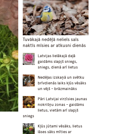
Tuvākajā nedēļā neliels sals
naktīs mīsies ar atkusni dienās
Latvijas lielākajā daļā
gaidāms slapjš sniegs,
sniegs, dienā arī lietus
Nedēļas izskaņā un svētku
brīvdienās laiks kļūs vēsāks
un vējš – brāzmaināks
Pāri Latvijai virzīsies jaunas
nokrišņu zonas – gaidāms
lietus, vietām arī slapjš
sniegs
Kļūs jūtami vēsāks; lietus
lāses sāks mīties ar