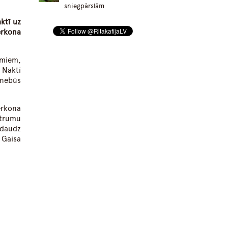
sniegpārslām
ktī uz
ērkona
umiem,
 Naktī
 nebūs
ērkona
strumu
edaudz
 Gaisa