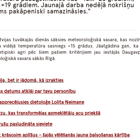
+19 grādiem. Jaunajā darba nedēļā nokrišņu
s pakāpeniski samazināsies.
Latvijas tuvākajās dienās sāksies meteoroloģiskā vasara, kas nozī
a vidējā temperatūra sasniegs +15 grādus. Jāatgādina gan, ka 
etipiski agri pēc šiem pašiem kritērijiem jau iestājās Daugavp
loģiskā vasara sākās Rīgā.
iļa, bet ir jādomā, kā izrakties
as datums atklāj par tavu personību
apprecējusies dietoloģe Lolita Neimane
rzu, kas transformējas apmeklētāju acu priekšā
rušu pasludināta sieviete
t krāsosim aplīšus – šajās vēlēšanās jauna balsošanas kārtība