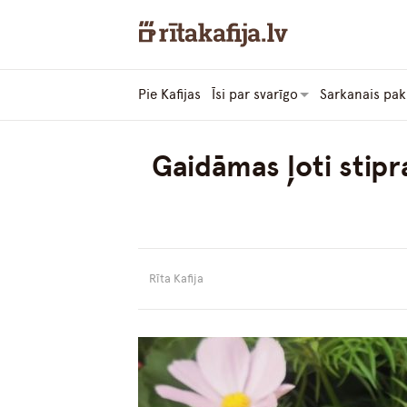
Pie Kafijas
Īsi par svarīgo
Sarkanais pak
Gaidāmas ļoti stipr
Rīta Kafija