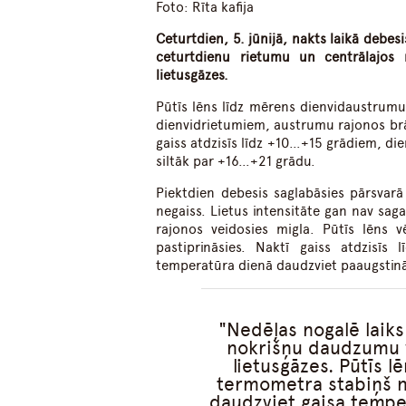
Foto: Rīta kafija
Ceturtdien, 5. jūnijā, nakts laikā debe
ceturtdienu rietumu un centrālajos r
lietusgāzes.
Pūtīs lēns līdz mērens dienvidaustrumu,
dienvidrietumiem, austrumu rajonos brā
gaiss atdzisīs līdz +10…+15 grādiem, di
siltāk par +16…+21 grādu.
Piektdien debesis saglabāsies pārsvar
negaiss. Lietus intensitāte gan nav sag
rajonos veidosies migla. Pūtīs lēns 
pastiprināsies. Naktī gaiss atdzis
temperatūra dienā daudzviet paaugstin
Nedēļas nogalē laiks
nokrišņu daudzumu v
lietusgāzes. Pūtīs l
termometra stabiņš ne
daudzviet gaisa tempe