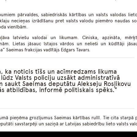
umiem pārvaldes, sabiedriskās kārtības un valsts valodas liet
 klaju necieņas izrādīšanu pret valsts valodu piemēro naudas s
oda vienībām.
pļāva latviešu valodai un likumam. Ciniska, apzināta, mērķt
nām. Lietas jāsauc īstajos vārdos un nelieši un kūdītāji jāsa
” Saeimas frakcijas vadītājs Edgars Tavars.
, ka noticis tīšs un acīmredzams likuma
ūdz Valsts policiju uzsākt administratīvā
 saukt Saeimas deputātu Alekseju Rosļikovu
s atbildības, informē politiskais spēks.
ījumā pieņēma grozījumus Saeimas kārtības rullī. Tie cita starpā 
utāti savstarpēji un saziņā ar Latvijas sabiedrību lieto valsts val