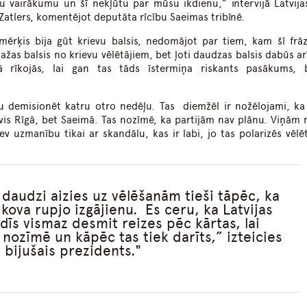
tu vairākumu un šī nekļūtu par mūsu ikdienu,” intervijā Latvija
atlers, komentējot deputāta rīcību Saeimas tribīnē.
ērķis bija gūt krievu balsis, nedomājot par tiem, kam šī frā
žas balsis no krievu vēlētājiem, bet ļoti daudzas balsis dabūs arī
tā rīkojās, lai gan tas tāds īstermiņa riskants pasākums, 
eru demisionēt katru otro nedēļu. Tas diemžēl ir nožēlojami, ka
evis Rīgā, bet Saeimā. Tas nozīmē, ka partijām nav plānu. Viņām 
sev uzmanību tikai ar skandālu, kas ir labi, jo tas polarizēs vēlē
 daudzi aizies uz vēlēšanām tieši tāpēc, ka
ikova rupjo izgājienu. Es ceru, ka Latvijas
ādīs vismaz desmit reizes pēc kārtas, lai
 nozīmē un kāpēc tas tiek darīts,” izteicies
bijušais prezidents.