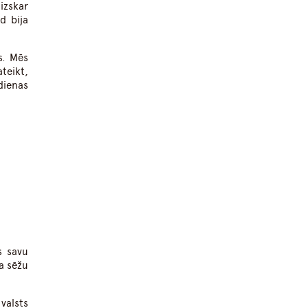
izskar
d bija
s. Mēs
teikt,
dienas
s savu
ja sēžu
valsts