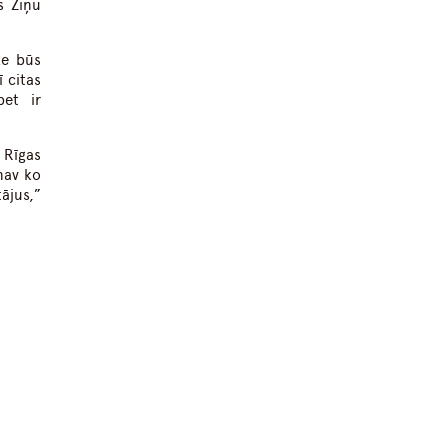
s Ziņu
ze būs
 citas
bet ir
 Rīgas
nav ko
tājus,”