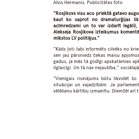
Alvis Hermanis. Publicitātes foto
“Rosļikovs visu acu priekšā gatavo augsn
kaut ko saprot no dramaturģijas li
acīmredzami un to var izdarīt legāli),
Alekseja Rosļikova izteikumus komentē 
mīkstos LV politiķus.”
“Kāds ļoti labi informēts cilvēks no kr
sen jau pārsniedz čekas maisu apjomus.
gadus, ja mēs tā godīgi apskatāmies apkā
ilglaicīgi. Un tā nav nejaušība,” sociāla
“Vienīgais risinājums būtu likvidēt š
situācijai un vajadzībām. Ja parlamen
vēlēšanu kārtību izmainītu. Diemžēl arī