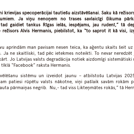
i krievijas specoperācijai tautiešu aizstāvēšanai. Saku kā režisor
kumiem. Ja viņu nenoņem no trases savlaicīgi (likuma pār
 tad gaidiet tankus Rīgas ielās, iespējams, jau rudenī,” tā de
režisors Alvis Hermanis, piebilstot, ka “to saprot it kā visi, i
ievu aprindām man pavisam nesen teica, ka aģentu skaits šeit uz 
 Ja ne skaitliski, tad pēc ietekmes noteikti. To nevar neredzēt 
rt. Jo Latvijas valsts degradācija notiek aizdomīgi sistemātiski 
jā tīklā “Facebook” raksta Hermanis.
o vēlēšanu sistēmu un izveidot jaunu – atbilstošu Latvijas 202
tam patiesi rūpētu valsts nākotne, viņi pašlaik savām rokām p
 tauta pārmaiņas negrib. Nu,- tad viss Likteņmātes rokās,” tā Her