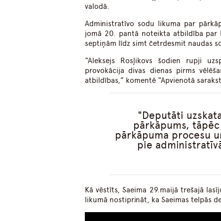
valodā.
Administratīvo sodu likuma par pārkāp
jomā 20. pantā noteikta atbildība par
septiņām līdz simt četrdesmit naudas s
“Aleksejs Rosļikovs šodien rupji uzs
provokācija divas dienas pirms vēlēša
atbildības,” komentē “Apvienotā saraksta
Deputāti uzskata
pārkāpums, tāpēc l
pārkāpuma procesu un
pie administratīvā
Kā vēstīts, Saeima 29.maijā trešajā las
likumā nostiprināt, ka Saeimas telpās dep