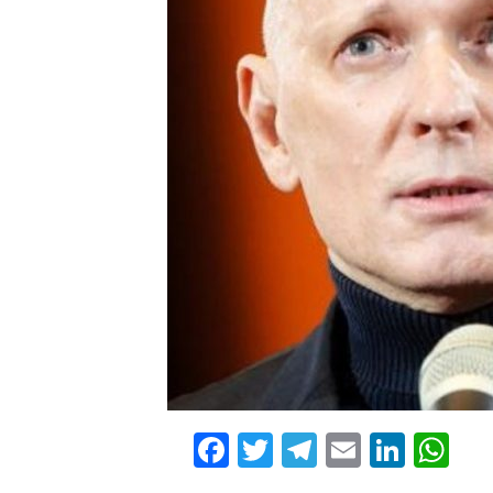
Facebook
Twitter
Telegram
Email
Linke
Wh