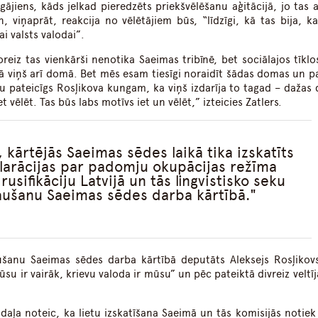
ājiens, kāds jelkad pieredzēts priekšvēlēšanu aģitācijā, jo tas a
, viņaprāt, reakcija no vēlētājiem būs, “līdzīgi, kā tas bija, ka
ai valsts valodai”.
oreiz tas vienkārši nenotika Saeimas tribīnē, bet sociālajos tīklo
tā viņš arī domā. Bet mēs esam tiesīgi noraidīt šādas domas un pa
 pateicīgs Rosļikova kungam, ka viņš izdarīja to tagad – dažas 
 vēlēt. Tas būs labs motīvs iet un vēlēt,” izteicies Zatlers.
, kārtējās Saeimas sēdes laikā tika izskatīts
larācijas par padomju okupācijas režīma
rusifikāciju Latvijā un tās lingvistisko seku
aušanu Saeimas sēdes darba kārtībā.
šanu Saeimas sēdes darba kārtībā deputāts Aleksejs Rosļikov
su ir vairāk, krievu valoda ir mūsu” un pēc pateiktā divreiz veltī
daļa noteic, ka lietu izskatīšana Saeimā un tās komisijās notiek 