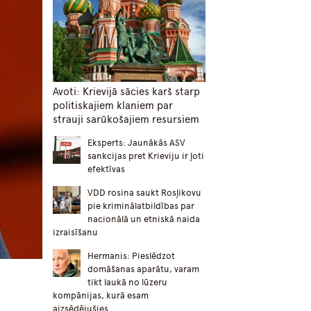
Avoti: Krievijā sācies karš starp
politiskajiem klaniem par
strauji sarūkošajiem resursiem
Eksperts: Jaunākās ASV
sankcijas pret Krieviju ir ļoti
efektīvas
VDD rosina saukt Rosļikovu
pie kriminālatbildības par
nacionālā un etniskā naida
izraisīšanu
Hermanis: Pieslēdzot
domāšanas aparātu, varam
tikt laukā no lūzeru
kompānijas, kurā esam
aizsēdējušies