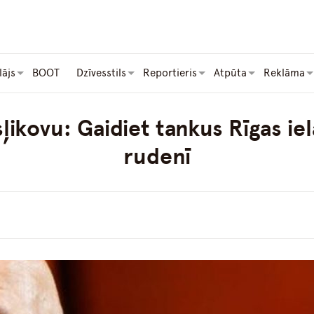
lājs
BOOT
Dzīvesstils
Reportieris
Atpūta
Reklāma
ikovu: Gaidiet tankus Rīgas iel
rudenī