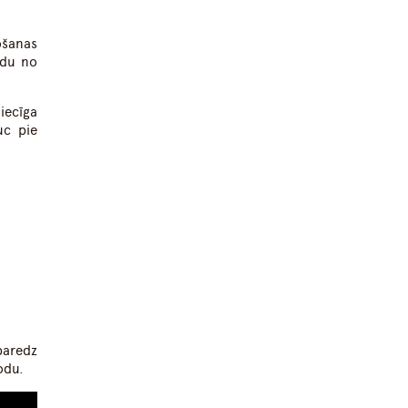
ošanas
odu no
iecīga
uc pie
paredz
odu.