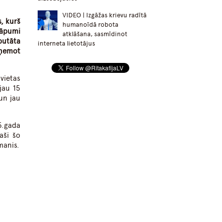
VIDEO | Izgāžas krievu radītā
s, kurš
humanoīdā robota
kāpumi
atklāšana, sasmīdinot
putāta
interneta lietotājus
zņemot
vietas
jau 15
un jau
5.gada
aši šo
manis.