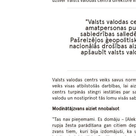
uzsver Valsts valodas centra direktore 
Valsts valodas c
amatpersonas pus
sabiedrības salied
Pašreizējos ģeopolitis
nacionālās drošības ai
apšaubīt valsts val
Valsts valodas centrs veiks savus nor
veiks visas atbilstošās darbības, lai a
centrs turpinās stingri iestāties par 
valodu un nostiprinot tās lomu visās sa
Modinātājzvans aiziet nnobalsot
“Tas nav pieņemami. Es domāju – [Aleks
rupja žesta parādīšana gan citiem dep
zvans tiem, kuri bija izdomājuši, ka 