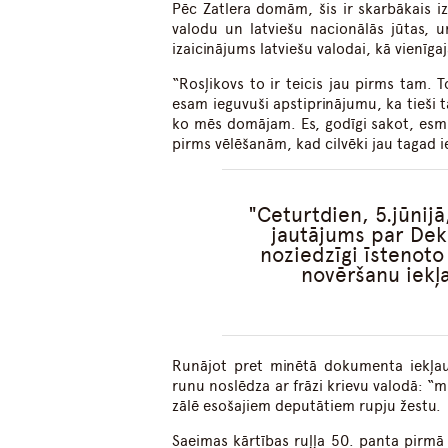
Pēc Zatlera domām, šis ir skarbākais izg
valodu un latviešu nacionālās jūtas, un
izaicinājums latviešu valodai, kā vienīgaj
“Rosļikovs to ir teicis jau pirms tam. T
esam ieguvuši apstiprinājumu, ka tieši 
ko mēs domājam. Es, godīgi sakot, esmu
pirms vēlēšanām, kad cilvēki jau tagad iet
Ceturtdien, 5.jūnijā
jautājums par Dek
noziedzīgi īstenoto 
novēršanu iekļ
Runājot pret minētā dokumenta iekļau
runu noslēdza ar frāzi krievu valodā: “mū
zālē esošajiem deputātiem rupju žestu.
Saeimas kārtības ruļļa 50. panta pirmā 