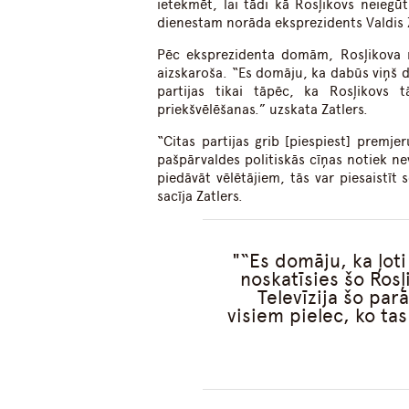
ietekmēt, lai tādi kā Rosļikovs neiegū
dienestam norāda eksprezidents Valdis Z
Pēc eksprezidenta domām, Rosļikova m
aizskaroša. “Es domāju, ka dabūs viņš da
partijas tikai tāpēc, ka Rosļikovs 
priekšvēlēšanas.” uzskata Zatlers.
“Citas partijas grib [piespiest] premj
pašpārvaldes politiskās cīņas notiek n
piedāvāt vēlētājiem, tās var piesaistīt 
sacīja Zatlers.
“Es domāju, ka ļoti
noskatīsies šo Rosļ
Televīzija šo par
visiem pielec, ko tas