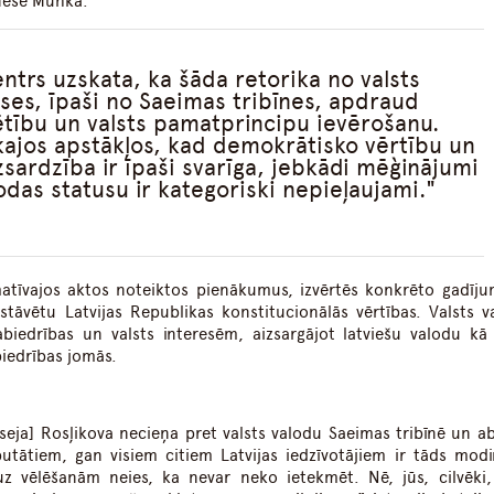
Inese Muhka.
entrs uzskata, ka šāda retorika no valsts
es, īpaši no Saeimas tribīnes, apdraud
ētību un valsts pamatprincipu ievērošanu.
kajos apstākļos, kad demokrātisko vērtību un
zsardzība ir īpaši svarīga, jebkādi mēģinājumi
odas statusu ir kategoriski nepieļaujami.
matīvajos aktos noteiktos pienākumus, izvērtēs konkrēto gadīj
izstāvētu Latvijas Republikas konstitucionālās vērtības. Valsts v
sabiedrības un valsts interesēm, aizsargājot latviešu valodu kā 
biedrības jomās.
eja] Rosļikova necieņa pret valsts valodu Saeimas tribīnē un ab
utātiem, gan visiem citiem Latvijas iedzīvotājiem ir tāds modi
uz vēlēšanām neies, ka nevar neko ietekmēt. Nē, jūs, cilvēki,