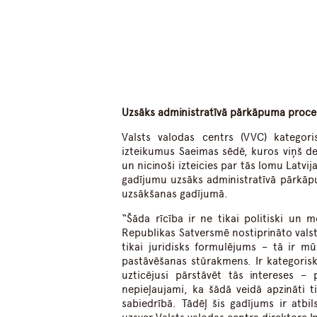
Uzsāks administratīvā pārkāpuma proc
Valsts valodas centrs (VVC) kategor
izteikumus Saeimas sēdē, kuros viņš de
un nicinoši izteicies par tās lomu Latvi
gadījumu uzsāks administratīvā pārkāpu
uzsākšanas gadījumā.
“Šāda rīcība ir ne tikai politiski un 
Republikas Satversmē nostiprināto valst
tikai juridisks formulējums – tā ir m
pastāvēšanas stūrakmens. Ir kategoris
uzticējusi pārstāvēt tās intereses – 
nepieļaujami, ka šādā veidā apzināti t
sabiedrībā. Tādēļ šis gadījums ir atbi