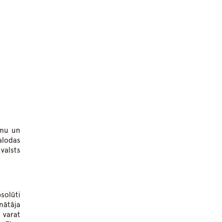
umu un
alodas
valsts
solūti
nātāja
 varat