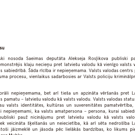
esu
iski nosoda Saeimas deputāta Alekseja Rosļikova publiski p
monstrējis klaju necieņu pret latviešu valodu kā vienīgo valsts 
jas sabiedrībā. Šāda rīcība ir nepieņemama. Valsts valodas centrs 
ma procesu, vienlaikus sadarbosies ar Valsts policiju kriminālp
morāli nepieņemama, bet arī tieša un apzināta vēršanās pret La
s pamatu – latviešu valodu kā valsts valodu. Valsts valodas statu
ūsu valsts identitātes, kultūras un suverenitātes pamatvērtība
ki nepieņemami, ka valsts amatpersona – persona, kurai sabiedr
publiski pauž nicinājumu pret latviešu valodu kā valsts valo
iek veicināta šķelšanās un neiecietība, kā arī sēta nedrošība La
lstoši jāizmeklē un jāsoda pēc lielākās bardzības, ko likums pie