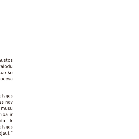
austos
valodu
par šo
rocesa
tvijas
ss nav
, mūsu
ība ir
du. Ir
tvijas
ļauj,”