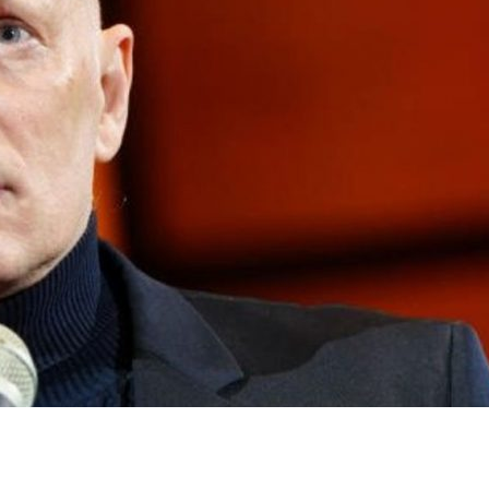
dIn
atsApp