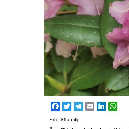
Facebook
Twitter
Telegram
Email
Linke
Wh
Foto: Rīta kafija