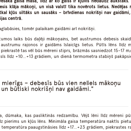
 vēsāka gaisa masa, līdz ar ko gaiss ir kļuvis nedaudz aukstāks. 
besis klāja mākoņi, un visā valstī tika novērots lietus. Nedēļas 
tkal kļūs siltāks un sausāks – brīvdienas nokrišņi nav gaidāmi,
ģijas centrā.
glabāsies, tomēr palaikam gaidāmi arī nokrišņi.
rietumos laiks būs daļēji mākoņains, bet austrumos debesis skaid
 austrumu rajonos ir gaidāms īslaicīgs lietus. Pūtīs lēns līdz 
 piekrastē tas vēl būs mēreni stiprs, brāzmās sasniedzot 15–17 m/
dzisīs līdz +10…+13 grādiem, un dienā termometra stabiņš pakāpsie
s mierīgs – debesīs būs vien neliels mākoņu
un būtiski nokrišņi nav gaidāmi.
a, dūmaka, kas pasliktinās redzamību. Vējš lēni līdz mēreni pū
z pierims un kļūs lēns. Minimāla gaisa temperatūra naktīs pietu
 temperatūra paaugstināsies līdz +17…+23 grādiem, piekrastes r