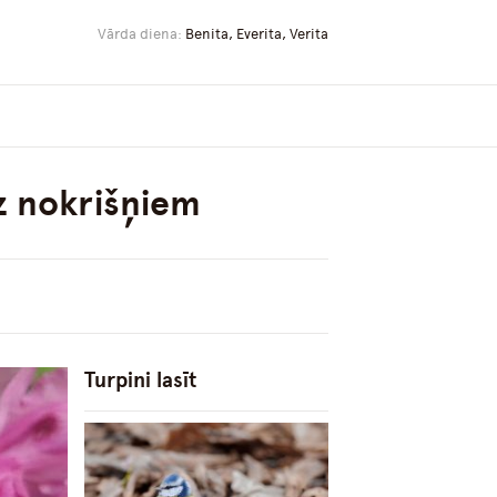
Vārda diena:
Benita, Everita, Verita
ez nokrišņiem
Turpini lasīt