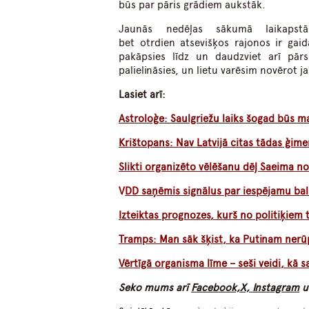
būs par pāris grādiem aukstāk.
Jaunās nedēļas sākumā laikapstāk
bet otrdien atsevišķos rajonos ir gaid
pakāpsies līdz un daudzviet arī pā
palielināsies, un lietu varēsim novērot ja
Lasiet arī:
Astroloģe: Saulgriežu laiks šogad būs m
Krištopans: Nav Latvijā citas tādas ģime
Slikti organizēto vēlēšanu dēļ Saeima n
V
D
D saņēmis signālus par iespējamu ba
Izteiktas prognozes, kurš no politiķiem 
Tramps: Man sāk šķist, ka Putinam nerū
Vērtīgā organisma līme – seši veidi, k
Seko mums arī
Facebook,
X,
Instagram
u