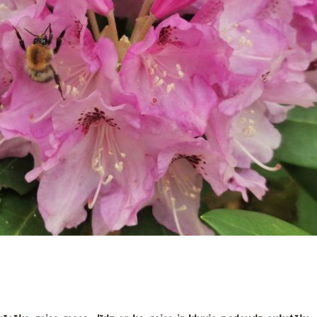
dIn
atsApp