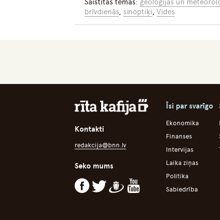
Saistītās tēmas:
ģeoloģijas un meteorolo
brīvdienās
,
sinoptiķi
,
Vides
Īsi par svarīgo
Ekonomika
Kontakti
Finanses
redakcija@bnn.lv
Intervijas
Laika ziņas
Seko mums
Politika
Sabiedrība