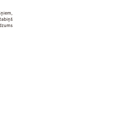
ņiem,
tabiņš
udzums