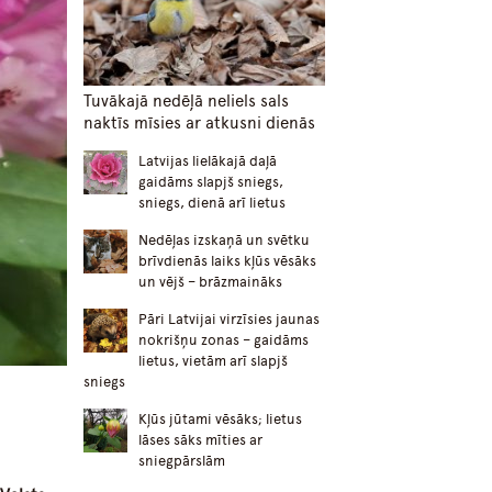
Tuvākajā nedēļā neliels sals
naktīs mīsies ar atkusni dienās
Latvijas lielākajā daļā
gaidāms slapjš sniegs,
sniegs, dienā arī lietus
Nedēļas izskaņā un svētku
brīvdienās laiks kļūs vēsāks
un vējš – brāzmaināks
Pāri Latvijai virzīsies jaunas
nokrišņu zonas – gaidāms
lietus, vietām arī slapjš
sniegs
Kļūs jūtami vēsāks; lietus
lāses sāks mīties ar
sniegpārslām