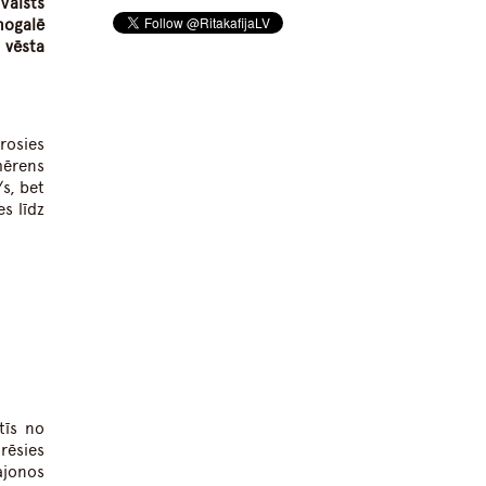
Valsts
nogalē
 vēsta
rosies
mērens
s, bet
s līdz
tīs no
rēsies
ajonos