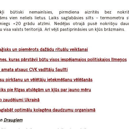
ļi būtiski nemainīsies, pirmdiena aizritēs bez nokriš
āms vien neliels lietus. Laiks saglabāsies silts – termometra s
rsniegs +20 grādu atzīmi. Nedēļas otrajā pusē nokrišņu da
u visa valsts teritorijā. Arī vējš pastiprināsies un kļūs brāzmains.
aģisks un piemērots dažādu rituālu veikšanai
nes, kuras pārstāvji būtu visos iespējamajos politiskajos līmeņos
o amata atsauc CVK vadītāju Saulīti
lsu pirkšanu un vēlētāju ietekmēšanu vēlēšanās
tiks pie Rīgas atslēgām un kļūs par jauno mēru
p zaudējumi Ukrainā
ā saglabāt optimālu kolagēna daudzumu organismā
n
Draugiem