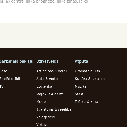
ģijas centrs
,
laika prognoze
,
laika ziņas
,
laiks
Sarkanais paklājs
Dzīvesveids
Atpūta
Foto
Attiecības & bērni
Grāmatplaukts
Sociālie tīkli
Auto & moto
Kultūra & Izklaide
TV
Ezotērika
Mūzika
Mājoklis & dārzs
Stāsti
Mode
Teātris & kino
Skaistums & veselība
Vaļasprieki
Virtuve