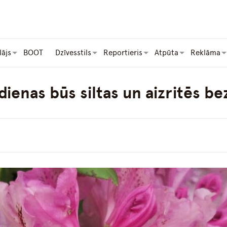
lājs
BOOT
Dzīvesstils
Reportieris
Atpūta
Reklāma
dienas būs siltas un aizritēs b