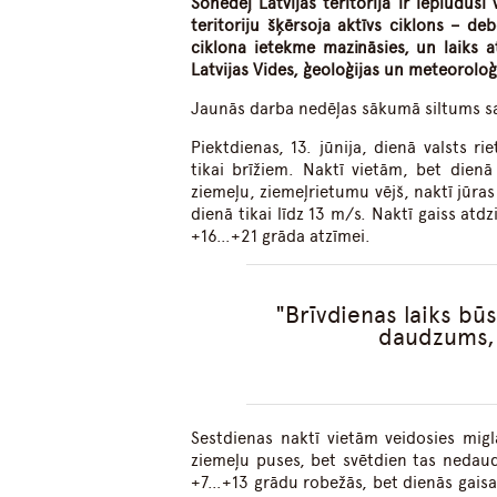
Šonedēļ Latvijas teritorijā ir ieplūdusi
teritoriju šķērsoja aktīvs ciklons – de
ciklona ietekme mazināsies, un laiks a
Latvijas Vides, ģeoloģijas un meteorolo
Jaunās darba nedēļas sākumā siltums sa
Piektdienas, 13. jūnija, dienā valsts 
tikai brīžiem. Naktī vietām, bet dienā
ziemeļu, ziemeļrietumu vējš, naktī jūras
dienā tikai līdz 13 m/s. Naktī gaiss at
+16…+21 grāda atzīmei.
Brīvdienas laiks bū
daudzums, 
Sestdienas naktī vietām veidosies migl
ziemeļu puses, bet svētdien tas nedaud
+7…+13 grādu robežās, bet dienās gaisa