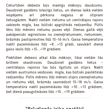
Ceturtdien debesīs būs mainīgs mākoņu daudzums.
Daudzviet gaidāms īslaicīgs lietus, un dienas laikā vietām
iespējams arī pērkona negaiss ar stipram
lietusgāzēm. Naktī vietām rietumu un centrālajos rajons
sabiezēs migla, kas būtiski apgrūtinās redzamību. Pūtīs
lēns līdz mērens rietumu puses vējš. Dienas gaitā vējš
pakāpeniski iegriezīsies no ziemeļrietumiem, rietumiem,
brāzmās pastiprinoties līdz 15–16 m/s. Gaisa temperatūra
naktī pazemināsies līdz +8…+13 grādi, savukārt dienā
gaiss iesils līdz +15…+19 grādiem.
Piektdien debesis atkal klās mākoņi, tikai vietām tās
brīžiem skaidrosies. Daudzviet gaidāms lietus –
centrālajos rajonos tas būs ilgstošs un stiprs. Naktī
vietām austrumos veidosies migla, kas būtiski pasliktinās
redzamību. Pūtīs mērens līdz mēreni stiprs ziemeļrietumu
un rietumu vējš, brāzmās sasniedzot 15–18 m/s. Gaisa
temperatūra naktī pazemināsies līdz +10…+13 grādiem,
bet dienā paaugstināsies līdz +15…+19 grādiem.
Brīvdienās laika apstākļi