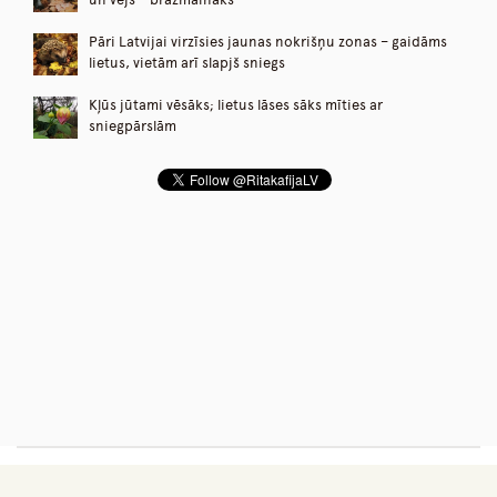
Pāri Latvijai virzīsies jaunas nokrišņu zonas – gaidāms
lietus, vietām arī slapjš sniegs
Kļūs jūtami vēsāks; lietus lāses sāks mīties ar
sniegpārslām