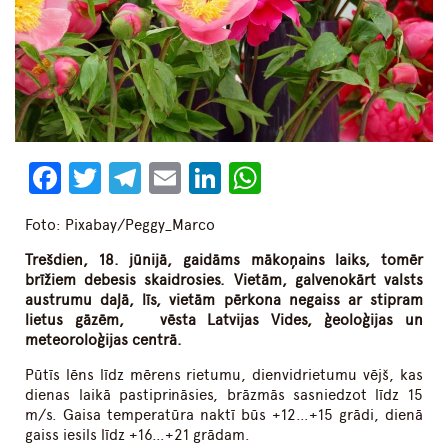
Facebook
Twitter
Telegram
Email
LinkedIn
WhatsApp
Foto: Pixabay/Peggy_Marco
Trešdien, 18. jūnijā, gaidāms mākoņains laiks, tomēr
brīžiem debesis skaidrosies. Vietām, galvenokārt valsts
austrumu daļā, līs, vietām pērkona negaiss ar stipram
lietus gāzēm, vēsta Latvijas Vides, ģeoloģijas un
meteoroloģijas centrā.
Pūtīs lēns līdz mērens rietumu, dienvidrietumu vējš, kas
dienas laikā pastiprināsies, brāzmās sasniedzot līdz 15
m/s. Gaisa temperatūra naktī būs +12…+15 grādi, dienā
gaiss iesils līdz +16…+21 grādam.