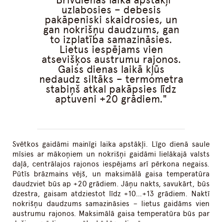
uzlabosies – debesis
pakāpeniski skaidrosies, un
gan nokrišņu daudzums, gan
to izplatība samazināsies.
Lietus iespējams vien
atsevišķos austrumu rajonos.
Gaiss dienas laikā kļūs
nedaudz siltāks – termometra
stabiņš atkal pakāpsies līdz
aptuveni +20 grādiem.
Svētkos gaidāmi mainīgi laika apstākļi. Līgo dienā saule
mīsies ar mākoņiem un nokrišņi gaidāmi lielākajā valsts
daļā, centrālajos rajonos iespējams arī pērkona negaiss.
Pūtīs brāzmains vējš, un maksimālā gaisa temperatūra
daudzviet būs ap +20 grādiem. Jāņu nakts, savukārt, būs
dzestra, gaisam atdziestot līdz +10…+13 grādiem. Naktī
nokrišņu daudzums samazināsies – lietus gaidāms vien
austrumu rajonos. Maksimālā gaisa temperatūra būs par