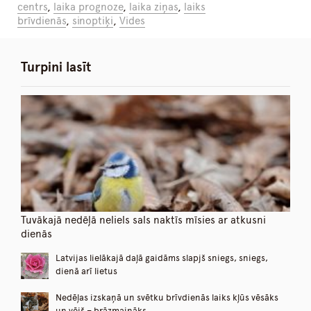
centrs
,
laika prognoze
,
laika ziņas
,
laiks
brīvdienās
,
sinoptiķi
,
Vides
Turpini lasīt
Tuvākajā nedēļā neliels sals naktīs mīsies ar atkusni
dienās
Latvijas lielākajā daļā gaidāms slapjš sniegs, sniegs,
dienā arī lietus
Nedēļas izskaņā un svētku brīvdienās laiks kļūs vēsāks
un vējš – brāzmaināks