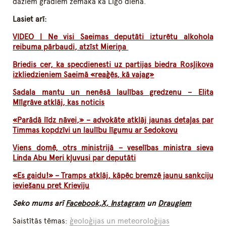
dažiem grādiem zemāka kā Līgo dienā.
Lasiet arī:
VIDEO | Ne visi Saeimas deputāti izturētu alkohola
reibuma pārbaudi, atzīst Mieriņa
Briedis cer, ka specdienesti uz partijas biedra Rosļikova
izkliedzieniem Saeimā «reaģēs, kā vajag»
Sadala mantu un nenēsā laulības gredzenu – Elita
Mīlgrāve atklāj, kas noticis
«Parādā līdz nāvei,» – advokāte atklāj jaunas detaļas par
Timmas kopdzīvi un laulību līgumu ar Sedokovu
Viens domē, otrs ministrijā – veselības ministra sieva
Linda Abu Meri kļuvusi par deputāti
«Es gaidu!» – Tramps atklāj, kāpēc bremzē jaunu sankciju
ieviešanu pret Krieviju
Seko mums arī
Facebook,
X,
Instagram
un
Draugiem
Saistītās tēmas:
ģeoloģijas un meteoroloģijas