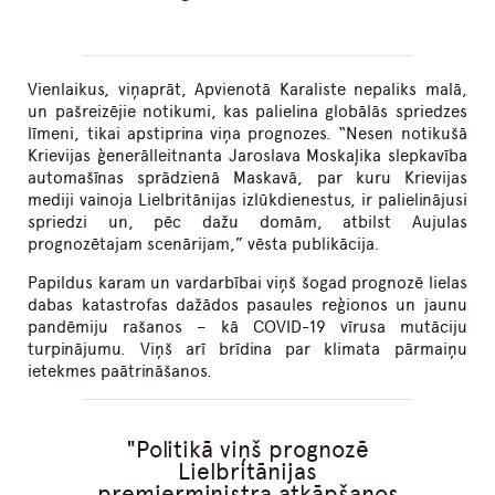
Vienlaikus, viņaprāt, Apvienotā Karaliste nepaliks malā,
un pašreizējie notikumi, kas palielina globālās spriedzes
līmeni, tikai apstiprina viņa prognozes. “Nesen notikušā
Krievijas ģenerālleitnanta Jaroslava Moskaļika slepkavība
automašīnas sprādzienā Maskavā, par kuru Krievijas
mediji vainoja Lielbritānijas izlūkdienestus, ir palielinājusi
spriedzi un, pēc dažu domām, atbilst Aujulas
prognozētajam scenārijam,” vēsta publikācija.
Papildus karam un vardarbībai viņš šogad prognozē lielas
dabas katastrofas dažādos pasaules reģionos un jaunu
pandēmiju rašanos – kā COVID-19 vīrusa mutāciju
turpinājumu. Viņš arī brīdina par klimata pārmaiņu
ietekmes paātrināšanos.
Politikā viņš prognozē
Lielbritānijas
premjerministra atkāpšanos