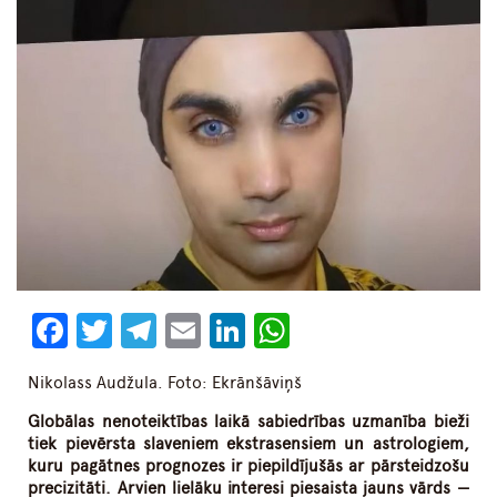
Facebook
Twitter
Telegram
Email
LinkedIn
WhatsApp
Nikolass Audžula. Foto: Ekrānšāviņš
Globālas nenoteiktības laikā sabiedrības uzmanība bieži
tiek pievērsta slaveniem ekstrasensiem un astrologiem,
kuru pagātnes prognozes ir piepildījušās ar pārsteidzošu
precizitāti. Arvien lielāku interesi piesaista jauns vārds —