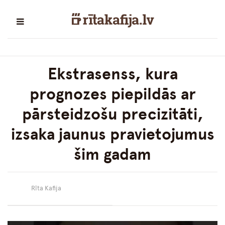
Ekstrasenss, kura
prognozes piepildās ar
pārsteidzošu precizitāti,
izsaka jaunus pravietojumus
šim gadam
Rīta Kafija