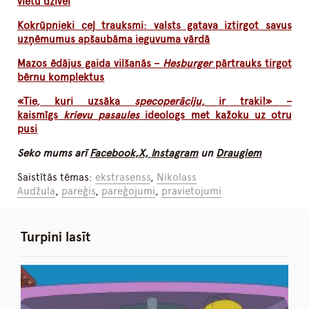
vietu dzīvei
Kokrūpnieki ceļ trauksmi: valsts gatava iztirgot savus
uzņēmumus apšaubāma ieguvuma vārdā
Mazos ēdājus gaida vilšanās –
Hesburger
pārtrauks tirgot
bērnu komplektus
«Tie, kuri uzsāka
specoperāciju
, ir traki!» –
kaismīgs
krievu pasaules
ideologs met kažoku uz otru
pusi
Seko mums arī
Facebook,
X,
Instagram
un
Draugiem
Saistītās tēmas:
ekstrasenss
,
Nikolass
Audžula
,
pareģis
,
pareģojumi
,
pravietojumi
Turpini lasīt