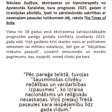
Nikolass Audžula, ekstrasenss un hipnoterapeits no
Apvienotās Karalistes, kura prognozes 2025. gadam ir
izraisījušas ažiotāžu, īpaši to pārsteidzošās sakritības ar
nesenajiem pasaules notikumiem dēļ, raksta T
he Times of
India
.
Viena no 38 gadus vecā ekstrasensa satraucošākajām
prognozēm pareģo globāla konflikta izcelšanās 2025.
gada vidū. Viņš gaidāmo krīzi skaidro nevis ar politiskiem
iemesliem vai militāru eskalāciju, bet gan ar “līdzjūtības
trūkumu pasaulē”, uzsverot emocionālo un morālo
pagrimumu, kas, viņaprāt, noved cilvēci pie kara.
Pēc pareģa teiktā, tuvojas
“šausminošas cilvēku
nežēlības un vardarbības
izpausmes”, ko izraisa
nacionālisms un reliģiskās
nesaskaņas. Viņš pieļauj Trešā
pasaules kara iespējamību līdz
gada vidum.