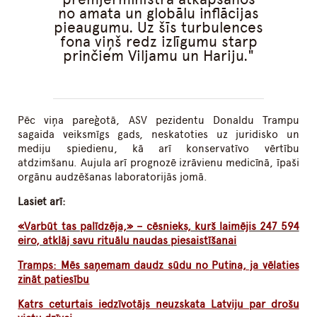
no amata un globālu inflācijas
pieaugumu. Uz šīs turbulences
fona viņš redz izlīgumu starp
prinčiem Viljamu un Hariju.
Pēc viņa pareģotā, ASV pezidentu Donaldu Trampu
sagaida veiksmīgs gads, neskatoties uz juridisko un
mediju spiedienu, kā arī konservatīvo vērtību
atdzimšanu. Aujula arī prognozē izrāvienu medicīnā, īpaši
orgānu audzēšanas laboratorijās jomā.
Lasiet arī:
«Varbūt tas palīdzēja,» – cēsnieks, kurš laimējis 247 594
eiro, atklāj savu rituālu naudas piesaistīšanai
Tramps: Mēs saņemam daudz sūdu no Putina, ja vēlaties
zināt patiesību
Katrs ceturtais iedzīvotājs neuzskata Latviju par drošu