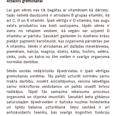
Atbalsts gremošanai
Lai gan sēnes nav tik bagātas ar vitamīniem kā dārzeņi,
tajās nelielā daudzumā ir atrodami B grupas vitamīni, kā
arī C, D un K vitamīni. Īpaši vērtīgs ir D vitamīns, kas augu
valsts produktos nav bieži sastopams, tāpēc sēnes ir
viens no retajiem veidiem, kā vegāni var uzņemt D
vitamīnu ar pārtiku. Savukārt gailenēm to dzelteno krāsu
piešķir pigmenti karotinoīdi, kas organismā pārvēršas par
A vitamīnu. Sēnēs ir atrodamas arī dažādas minerālvielas,
piemēram, kalcijs, magnijs, dzelzs, kālijs, fosfors, selēns,
cinks, jods, un katra no šīm vielām ir svarīga organisma
normālai darbībai.
Sēnēs esošās nešķīstošās šķiedrvielas ir īpaši vērtīgas
gremošanas sistēmai. Tās palīdz uzturēt normālu zarnu
trakta darbību, novērš aizcietējumus, veicina labvēlīgas
zarnu mikrofloras veidošanos un palīdz izvadīt brīvos
radikāļus. Tāpat tās samazina iekaisuma procesus
organismā un stiprina imunitāti. Savukārt beta glikānus
saturošajām šķiedrvielām ir būtiska nozīme holesterīna
un lipīdu balansa uzturēšanā. Sēņu sastāvā ir arī
antioksidants teanīns, kas svarīgs kognitīvo funkciju