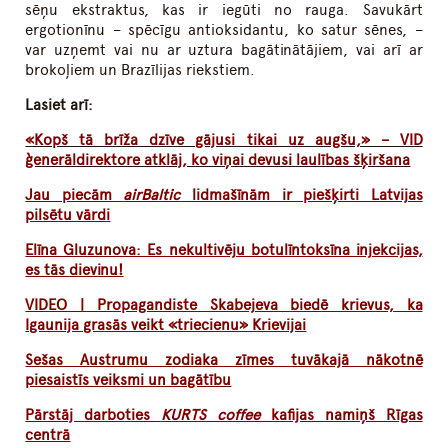
sēņu ekstraktus, kas ir iegūti no rauga. Savukārt
ergotionīnu – spēcīgu antioksidantu, ko satur sēnes, –
var uzņemt vai nu ar uztura bagātinātājiem, vai arī ar
brokoļiem un Brazīlijas riekstiem.
Lasiet arī:
«Kopš tā brīža dzīve gājusi tikai uz augšu,» – VID
ģenerāldirektore atklāj, ko viņai devusi laulības šķiršana
Jau piecām
airBaltic
lidmašīnām ir piešķirti Latvijas
pilsētu vārdi
Elīna Gluzunova: Es nekultivēju botulīntoksīna injekcijas,
es tās dievinu!
VIDEO | Propagandiste Skabejeva biedē krievus, ka
Igaunija grasās veikt «triecienu» Krievijai
Sešas Austrumu zodiaka zīmes tuvākajā nākotnē
piesaistīs veiksmi un bagātību
Pārstāj darboties
KURTS coffee
kafijas namiņš Rīgas
centrā