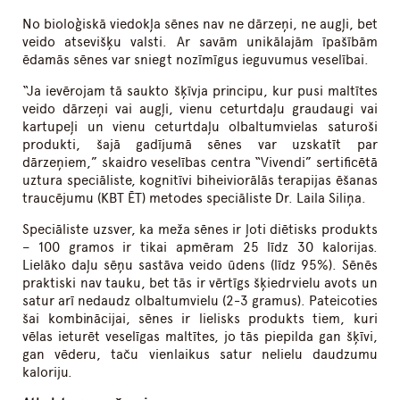
No bioloģiskā viedokļa sēnes nav ne dārzeņi, ne augļi, bet
veido atsevišķu valsti. Ar savām unikālajām īpašībām
ēdamās sēnes var sniegt nozīmīgus ieguvumus veselībai.
“Ja ievērojam tā saukto šķīvja principu, kur pusi maltītes
veido dārzeņi vai augļi, vienu ceturtdaļu graudaugi vai
kartupeļi un vienu ceturtdaļu olbaltumvielas saturoši
produkti, šajā gadījumā sēnes var uzskatīt par
dārzeņiem,” skaidro veselības centra “Vivendi” sertificētā
uztura speciāliste, kognitīvi biheiviorālās terapijas ēšanas
traucējumu (KBT ĒT) metodes speciāliste Dr. Laila Siliņa.
Speciāliste uzsver, ka meža sēnes ir ļoti diētisks produkts
– 100 gramos ir tikai apmēram 25 līdz 30 kalorijas.
Lielāko daļu sēņu sastāva veido ūdens (līdz 95%). Sēnēs
praktiski nav tauku, bet tās ir vērtīgs šķiedrvielu avots un
satur arī nedaudz olbaltumvielu (2-3 gramus). Pateicoties
šai kombinācijai, sēnes ir lielisks produkts tiem, kuri
vēlas ieturēt veselīgas maltītes, jo tās piepilda gan šķīvi,
gan vēderu, taču vienlaikus satur nelielu daudzumu
kaloriju.