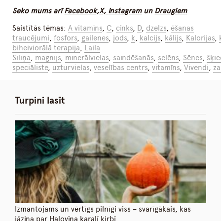
Seko mums arī
Facebook,
X,
Instagram
un
Draugiem
Saistītās tēmas:
A vitamīns
,
C
,
cinks
,
D
,
dzelzs
,
ēšanas
traucējumi
,
fosfors
,
gailenes
,
jods
,
k
,
kalcijs
,
kālijs
,
Kalorijas
,
biheiviorālā terapija
,
Laila
Siliņa
,
magnijs
,
minerālvielas
,
saindēšanās
,
selēns
,
Sēnes
,
šķie
speciāliste
,
uzturvielas
,
veselības centrs
,
vitamīns
,
Vivendi
,
za
Turpini lasīt
Izmantojams un vērtīgs pilnīgi viss – svarīgākais, kas
jāzina par Halovīna karalī ķirbī