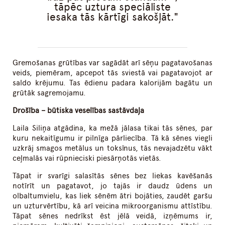
tāpēc uztura speciāliste
iesaka tās kārtīgi sakošļāt.
Gremošanas grūtības var sagādāt arī sēņu pagatavošanas
veids, piemēram, apcepot tās sviestā vai pagatavojot ar
saldo krējumu. Tas ēdienu padara kalorijām bagātu un
grūtāk sagremojamu.
Drošība – būtiska veselības sastāvdaļa
Laila Siliņa atgādina, ka mežā jālasa tikai tās sēnes, par
kuru nekaitīgumu ir pilnīga pārliecība. Tā kā sēnes viegli
uzkrāj smagos metālus un toksīnus, tās nevajadzētu vākt
ceļmalās vai rūpnieciski piesārņotās vietās.
Tāpat ir svarīgi salasītās sēnes bez liekas kavēšanās
notīrīt un pagatavot, jo tajās ir daudz ūdens un
olbaltumvielu, kas liek sēnēm ātri bojāties, zaudēt garšu
un uzturvērtību, kā arī veicina mikroorganismu attīstību.
Tāpat sēnes nedrīkst ēst jēlā veidā, izņēmums ir,