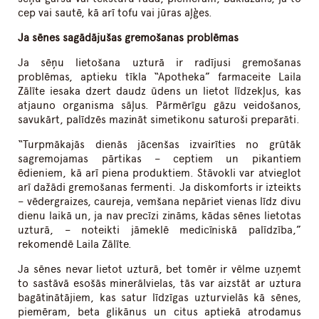
cep vai sautē, kā arī tofu vai jūras aļģes.
Ja sēnes sagādājušas gremošanas problēmas
Ja sēņu lietošana uzturā ir radījusi gremošanas
problēmas, aptieku tīkla “Apotheka” farmaceite Laila
Zālīte iesaka dzert daudz ūdens un lietot līdzekļus, kas
atjauno organisma sāļus. Pārmērīgu gāzu veidošanos,
savukārt, palīdzēs mazināt simetikonu saturoši preparāti.
“Turpmākajās dienās jācenšas izvairīties no grūtāk
sagremojamas pārtikas – ceptiem un pikantiem
ēdieniem, kā arī piena produktiem. Stāvokli var atvieglot
arī dažādi gremošanas fermenti. Ja diskomforts ir izteikts
– vēdergraizes, caureja, vemšana nepāriet vienas līdz divu
dienu laikā un, ja nav precīzi zināms, kādas sēnes lietotas
uzturā, – noteikti jāmeklē medicīniskā palīdzība,”
rekomendē Laila Zālīte.
Ja sēnes nevar lietot uzturā, bet tomēr ir vēlme uzņemt
to sastāvā esošās minerālvielas, tās var aizstāt ar uztura
bagātinātājiem, kas satur līdzīgas uzturvielās kā sēnes,
piemēram, beta glikānus un citus aptiekā atrodamus