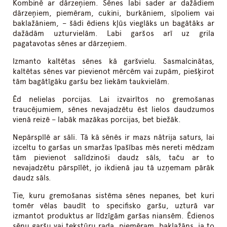
Kombinē ar dārzeņiem. Sēnes labi sader ar dažādiem
dārzeņiem, piemēram, cukini, burkāniem, sīpoliem vai
baklažāniem, – šādi ēdiens kļūs vieglāks un bagātāks ar
dažādām uzturvielām. Labi garšos arī uz grila
pagatavotas sēnes ar dārzeņiem.
Izmanto kaltētas sēnes kā garšvielu. Sasmalcinātas,
kaltētas sēnes var pievienot mērcēm vai zupām, piešķirot
tām bagātīgāku garšu bez liekām taukvielām.
Ēd nelielas porcijas. Lai izvairītos no gremošanas
traucējumiem, sēnes nevajadzētu ēst lielos daudzumos
vienā reizē – labāk mazākas porcijas, bet biežāk.
Nepārspīlē ar sāli. Tā kā sēnēs ir mazs nātrija saturs, lai
izceltu to garšas un smaržas īpašības mēs nereti mēdzam
tām pievienot salīdzinoši daudz sāls, taču ar to
nevajadzētu pārspīlēt, jo ikdienā jau tā uzņemam pārāk
daudz sāls.
Tie, kuru gremošanas sistēma sēnes nepanes, bet kuri
tomēr vēlas baudīt to specifisko garšu, uzturā var
izmantot produktus ar līdzīgām garšas niansēm. Ēdienos
sēņu garšu vai tekstūru rada, piemēram, baklažāns, ja to