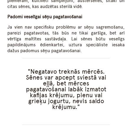
piemēram, kultivēti šampinjoni, austersēnes, šitaki un
citas sēnes, kas audzētas sterilā vidē.
Padomi veselīgai sēņu pagatavošanai
Ja vien nav specifisku problēmu ar sēņu sagremošanu,
pareizi pagatavotas, tās būs ne tikai garšīga, bet arī
vērtīga maltītes sastāvdaļa. Lai sēnes būtu veselīgs
papildinājums ēdienkartei, uztura speciāliste iesaka
dažus padomus sēņu pagatavošanai.
Negatavo treknās mērcēs.
Sēnes var apcept sviestā vai
eļļā, bet mērces
pagatavošanai labāk izmatot
kafijas krējumu, pienu vai
grieķu jogurtu, nevis saldo
krējumu.