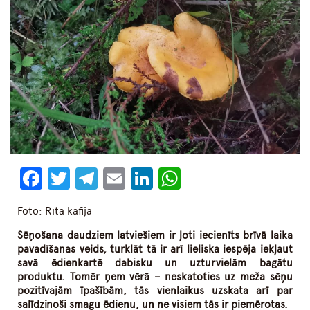
Facebook
Twitter
Telegram
Email
LinkedIn
WhatsApp
Foto: Rīta kafija
Sēņošana daudziem latviešiem ir ļoti iecienīts brīvā laika
pavadīšanas veids, turklāt tā ir arī lieliska iespēja iekļaut
savā ēdienkartē dabisku un uzturvielām bagātu
produktu. Tomēr ņem vērā – neskatoties uz meža sēņu
pozitīvajām īpašībām, tās vienlaikus uzskata arī par
salīdzinoši smagu ēdienu, un ne visiem tās ir piemērotas.