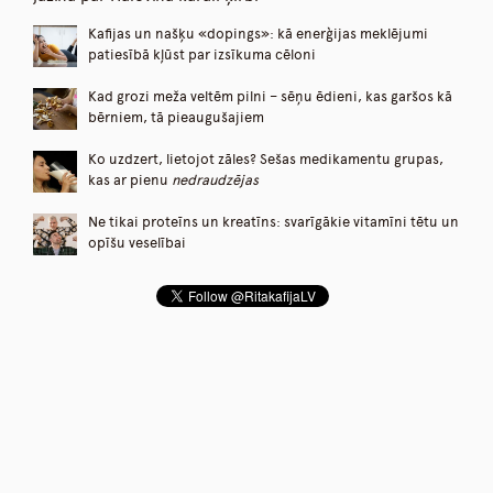
Kafijas un našķu «dopings»: kā enerģijas meklējumi
patiesībā kļūst par izsīkuma cēloni
Kad grozi meža veltēm pilni – sēņu ēdieni, kas garšos kā
bērniem, tā pieaugušajiem
Ko uzdzert, lietojot zāles? Sešas medikamentu grupas,
kas ar pienu
nedraudzējas
Ne tikai proteīns un kreatīns: svarīgākie vitamīni tētu un
opīšu veselībai