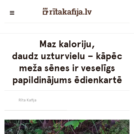
Maz kaloriju,
daudz uzturvielu – kāpēc
meža sēnes ir veselīgs
papildinājums ēdienkartē
Rīta Kafija