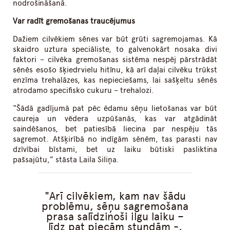
nodrošināšanā.
Var radīt gremošanas traucējumus
Dažiem cilvēkiem sēnes var būt grūti sagremojamas. Kā
skaidro uztura speciāliste, to galvenokārt nosaka divi
faktori – cilvēka gremošanas sistēma nespēj pārstrādāt
sēnēs esošo šķiedrvielu hitīnu, kā arī daļai cilvēku trūkst
enzīma trehalāzes, kas nepieciešams, lai sašķeltu sēnēs
atrodamo specifisko cukuru – trehalozi.
“Šādā gadījumā pat pēc ēdamu sēņu lietošanas var būt
caureja un vēdera uzpūšanās, kas var atgādināt
saindēšanos, bet patiesībā liecina par nespēju tās
sagremot. Atšķirībā no indīgām sēnēm, tas parasti nav
dzīvībai bīstami, bet uz laiku būtiski pasliktina
pašsajūtu,” stāsta Laila Siliņa.
Arī cilvēkiem, kam nav šādu
problēmu, sēņu sagremošana
prasa salīdzinoši ilgu laiku –
līdz pat piecām stundām -,