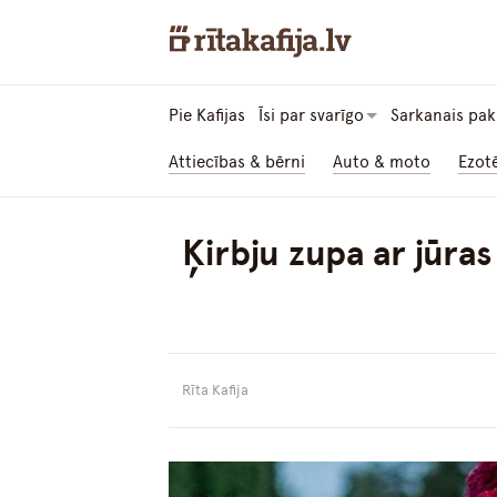
Pie Kafijas
Īsi par svarīgo
Sarkanais pak
Attiecības & bērni
Auto & moto
Ezot
Ķirbju zupa ar jūra
Rīta Kafija