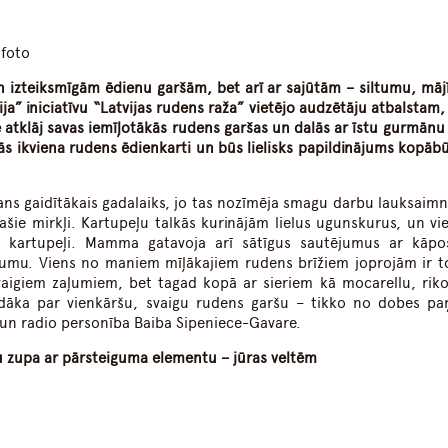
dIn
atsApp
 foto
 un izteiksmīgām ēdienu garšām, bet arī ar sajūtām – siltumu, mā
a” iniciatīvu “Latvijas rudens raža” vietējo audzētāju atbalstam,
atklāj savas iemīļotākās rudens garšas un dalās ar īstu gurmānu 
inās ikviena rudens ēdienkarti un būs lielisks papildinājums kopāb
ans gaidītākais gadalaiks, jo tas nozīmēja smagu darbu lauksaimn
pašie mirkļi. Kartupeļu talkās kurinājām lielus ugunskurus, un vi
i kartupeļi. Mamma gatavoja arī sātīgus sautējumus ar kāpo
umu. Viens no maniem mīļākajiem rudens brīžiem joprojām ir 
aigiem zaļumiem, bet tagad kopā ar sieriem kā mocarellu, riko
rdāka par vienkāršu, svaigu rudens garšu – tikko no dobes p
 un radio personība Baiba Sipeniece-Gavare.
ju zupa ar pārsteiguma elementu – jūras veltēm