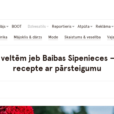
lājs
BOOT
Dzīvesstils
Reportieris
Atpūta
Reklāma
ērika
Mājoklis & dārzs
Mode
Skaistums & veselība
Vaļ
s veltēm jeb Baibas Sipenieces –
recepte ar pārsteigumu