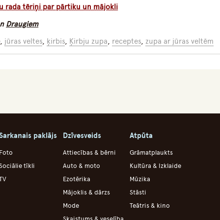
u rada tēriņi par pārtiku un mājokli
n
Draugiem
e
,
jūras veltes
,
ķirbis
,
Ķirbju zupa
,
receptes
,
zupa ar jūras veltēm
Sarkanais paklājs
Dzīvesveids
Atpūta
Foto
Attiecības & bērni
Grāmatplaukts
Sociālie tīkli
Auto & moto
Kultūra & Izklaide
TV
Ezotērika
Mūzika
Mājoklis & dārzs
Stāsti
Mode
Teātris & kino
Skaistums & veselība