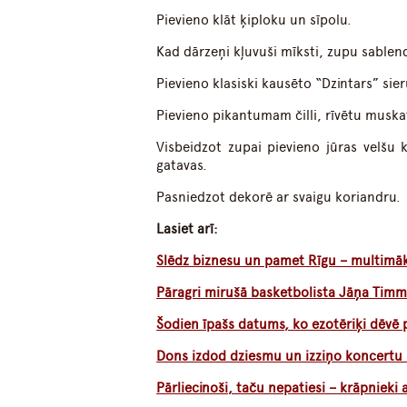
Pievieno klāt ķiploku un sīpolu.
Kad dārzeņi kļuvuši mīksti, zupu sablend
Pievieno klasiski kausēto “Dzintars” sier
Pievieno pikantumam čilli, rīvētu muska
Visbeidzot zupai pievieno jūras velšu k
gatavas.
Pasniedzot dekorē ar svaigu koriandru.
Lasiet arī:
Slēdz biznesu un pamet Rīgu – multimāks
Pāragri mirušā basketbolista Jāņa Timma
Šodien īpašs datums, ko ezotēriķi dēvē p
Dons izdod dziesmu un izziņo koncertu
Pārliecinoši, taču nepatiesi – krāpnieki 