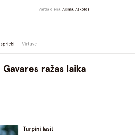
Vārda diena:
Aisma, Askolds
asprieki
Virtuve
 Gavares ražas laika
Turpini lasīt