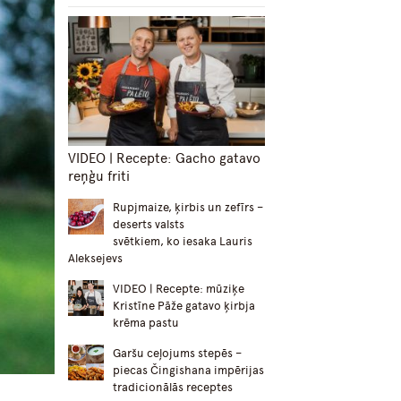
VIDEO | Recepte: Gacho gatavo
reņģu friti
Rupjmaize, ķirbis un zefīrs –
deserts valsts
svētkiem, ko iesaka Lauris
Aleksejevs
VIDEO | Recepte: mūziķe
Kristīne Pāže gatavo ķirbja
krēma pastu
Garšu ceļojums stepēs –
piecas Čingishana impērijas
tradicionālās receptes