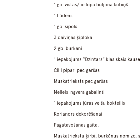
1 gb. vistas/liellopa buljona kubiņš
1 l ūdens
1 gb. sīpols
3 daiviņas ķiploka
2 gb. burkāni
1 iepakojums “Dzintars” klasiskais kausē
Čilli pipari pēc garšas
Muskatrieksts pēc garšas
Neliels ingvera gabaliņš
1 iepakojums jūras velšu kokteilis
Koriandrs dekorēšanai
Pagatavošanas gaita:
Muskatriekstu ķirbi, burkānus nomizo, s