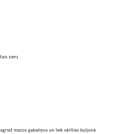
tais siers
agriež mazos gabaliņos un liek vārīties buljonā.