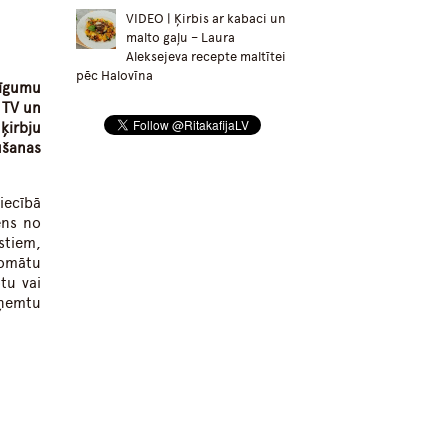
VIDEO | Ķirbis ar kabaci un
malto gaļu – Laura
Aleksejeva recepte maltītei
pēc Halovīna
jīgumu
 TV un
ķirbju
ūšanas
iecībā
ens no
stiem,
tomātu
tu vai
aņemtu