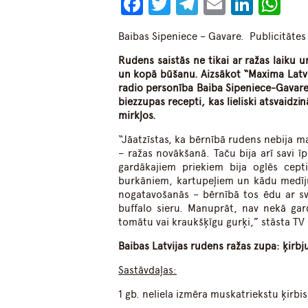
Facebook
Twitter
Telegram
Email
Linke
Wh
Baibas Sipeniece – Gavare. Publicitātes
Rudens saistās ne tikai ar ražas laiku
un kopā būšanu. Aizsākot “Maxima Latvij
radio personība Baiba Sipeniece-Gavare 
biezzupas recepti, kas lieliski atsvaidz
mirkļos.
“Jāatzīstas, ka bērnībā rudens nebija m
– ražas novākšanā. Taču bija arī savi ī
gardākajiem priekiem bija oglēs cept
burkāniem, kartupeļiem un kādu medīj
nogatavošanās – bērnībā tos ēdu ar sv
buffalo sieru. Manuprāt, nav nekā ga
tomātu vai kraukšķīgu gurķi,” stāsta TV
Baibas Latvijas rudens ražas zupa: ķirb
Sastāvdaļas:
1 gb. neliela izmēra muskatriekstu ķirbis