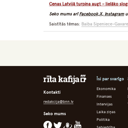
Cenas Latvijā turpina augt – lielāko slog
Seko mums arī
Facebook,
X,
Instagram
u
Saistītās tēmas:
Baiba Sipeniece–Gavar
Īsi par svarīgo
Ekonomika
Kontakti
Finanses
redakcija@bnn.lv
Intervijas
Laika ziņas
Seko mums
Politika
Sabiedrība