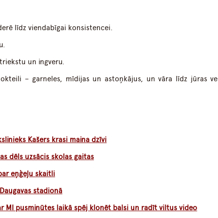
erē līdz viendabīgai konsistencei.
u.
triekstu un ingveru.
okteili – garneles, mīdijas un astoņkājus, un vāra līdz jūras vel
linieks Kašers krasi maina dzīvi
s dēls uzsācis skolas gaitas
ar eņģeļu skaitli
 Daugavas stadionā
ar MI pusminūtes laikā spēj klonēt balsi un radīt viltus video