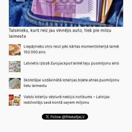
Talsinieks, kurš reiz jau vinnējis auto, tiek pie milzu
laimesta
Liepājnieks otro reizi pēc kārtas momentloterijā laimē
150 000 eiro
Latvietis izlozē
Eurojackpot
laimē teju pusmiljonu eiro
Skolotājai uzdāvinātā loterijas biļete atnes pusmiljonu
lielu laimestu
Valsts loteriju vēsturē nebijis notikums – Latvijas
iedzīvotājs savā kontā saņem miljonu