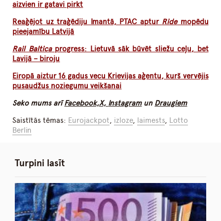
aizvien ir gatavi pirkt
Reaģējot uz traģēdiju Imantā, PTAC aptur
Ride
mopēdu
pieejamību Latvijā
Rail Baltica
progress: Lietuvā sāk būvēt sliežu ceļu, bet
Lavijā – biroju
Eiropā aiztur 16 gadus vecu Krievijas aģentu, kurš vervējis
pusaudžus noziegumu veikšanai
Seko mums arī
Facebook,
X,
Instagram
un
Draugiem
Saistītās tēmas:
Eurojackpot
,
izloze
,
laimests
,
Lotto
Berlin
Turpini lasīt