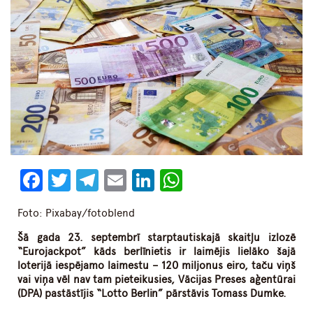
Facebook
Twitter
Telegram
Email
LinkedIn
WhatsApp
Foto: Pixabay/fotoblend
Šā gada 23. septembrī starptautiskajā skaitļu izlozē
“Eurojackpot” kāds berlīnietis ir laimējis lielāko šajā
loterijā iespējamo laimestu – 120 miljonus eiro, taču viņš
vai viņa vēl nav tam pieteikusies, Vācijas Preses aģentūrai
(DPA) pastāstījis “Lotto Berlin” pārstāvis Tomass Dumke.