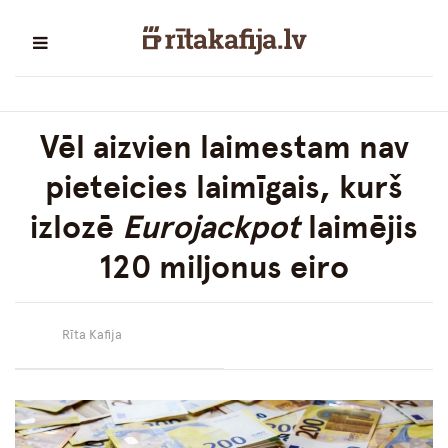
Vēl aizvien laimestam nav
pieteicies laimīgais, kurš
izlozē
Eurojackpot
laimējis
120 miljonus eiro
Rīta Kafija