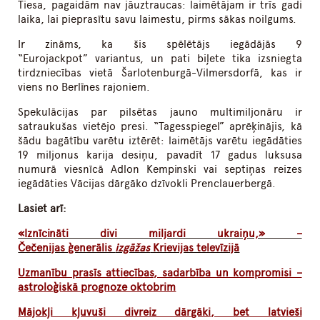
Tiesa, pagaidām nav jāuztraucas: laimētājam ir trīs gadi
laika, lai pieprasītu savu laimestu, pirms sākas noilgums.
Ir zināms, ka šis spēlētājs iegādājās 9
“Eurojackpot” variantus, un pati biļete tika izsniegta
tirdzniecības vietā Šarlotenburgā-Vilmersdorfā, kas ir
viens no Berlīnes rajoniem.
Spekulācijas par pilsētas jauno multimiljonāru ir
satraukušas vietējo presi. “Tagesspiegel” aprēķinājis, kā
šādu bagātību varētu iztērēt: laimētājs varētu iegādāties
19 miljonus karija desiņu, pavadīt 17 gadus luksusa
numurā viesnīcā Adlon Kempinski vai septiņas reizes
iegādāties Vācijas dārgāko dzīvokli Prenclauerbergā.
Lasiet arī:
«Iznīcināti divi miljardi ukraiņu,» –
Čečenijas ģenerālis
izgāžas
Krievijas televīzijā
Uzmanību prasīs attiecības, sadarbība un kompromisi –
astroloģiskā prognoze oktobrim
Mājokļi kļuvuši divreiz dārgāki, bet latvieši