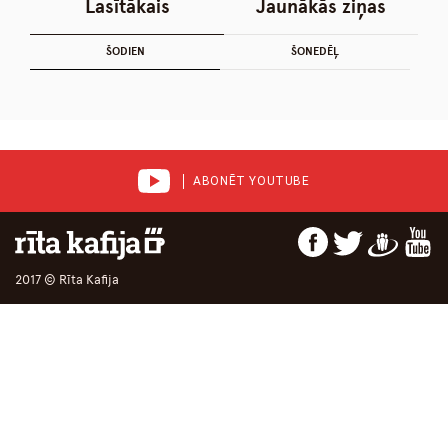
Lasītākais
Jaunākās ziņas
ŠODIEN
ŠONEDĒĻ
ABONĒT YOUTUBE
2017 © Rīta Kafija