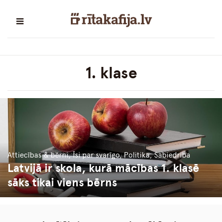
1. klase
Attiecības & bērni, Īsi par svarīgo, Politika, Sabiedrība
Latvijā ir skola, kurā mācības 1. klasē
sāks tikai viens bērns