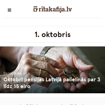
1. oktobris
Ekonomika
Oktobrī pensijas Latvijā palielinās par 3
līdz 15 eiro