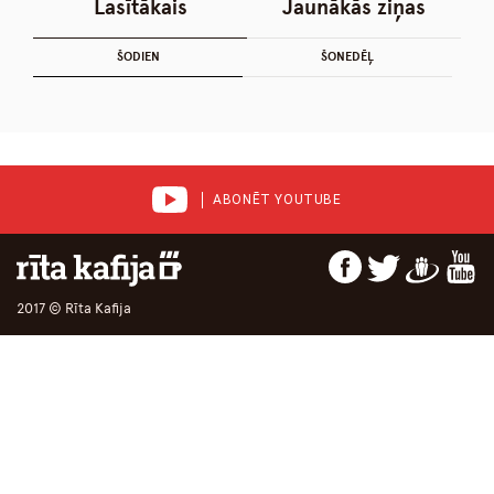
Lasītākais
Jaunākās ziņas
ŠODIEN
ŠONEDĒĻ
ABONĒT YOUTUBE
2017 © Rīta Kafija