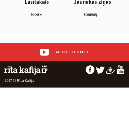
Lasītākais
Jaunākās ziņas
ŠODIEN
ŠONEDĒĻ
ABONĒT YOUTUBE
2017 © Rīta Kafija