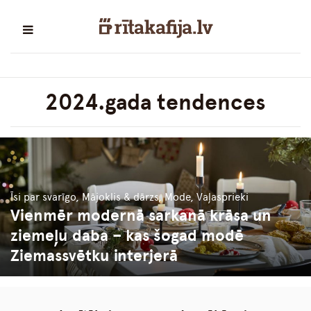
2024.gada tendences
Īsi par svarīgo, Mājoklis & dārzs, Mode, Vaļasprieki
Vienmēr modernā sarkanā krāsa un
ziemeļu daba – kas šogad modē
Ziemassvētku interjerā