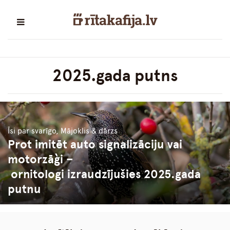
2025.gada putns
Īsi par svarīgo, Mājoklis & dārzs
Prot imitēt auto signalizāciju vai
motorzāģi –
ornitologi izraudzījušies 2025.gada
putnu