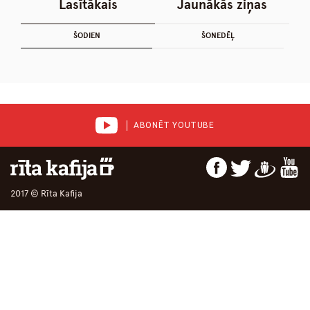
Lasītākais
Jaunākās ziņas
ŠODIEN
ŠONEDĒĻ
ABONĒT YOUTUBE
2017 © Rīta Kafija