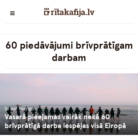
60 piedāvājumi brīvprātīgam
darbam
Īsi par svarīgo
Vasarā pieejamas vairāk nekā 60
brīvprātīgā darba iespējas visā Eiropā