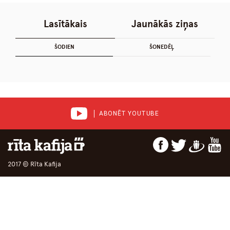
Lasītākais
Jaunākās ziņas
ŠODIEN
ŠONEDĒĻ
ABONĒT YOUTUBE
2017 © Rīta Kafija