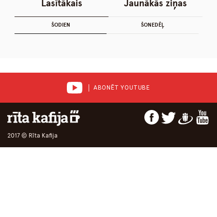
Lasītākais
Jaunākās ziņas
ŠODIEN
ŠONEDĒĻ
ABONĒT YOUTUBE
2017 © Rīta Kafija