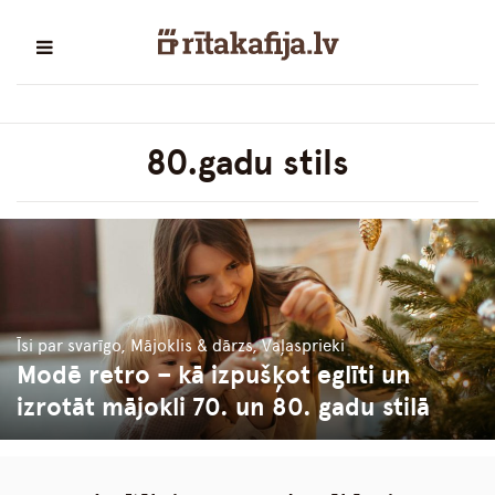
80.gadu stils
Īsi par svarīgo, Mājoklis & dārzs, Vaļasprieki
Modē retro – kā izpušķot eglīti un
izrotāt mājokli 70. un 80. gadu stilā