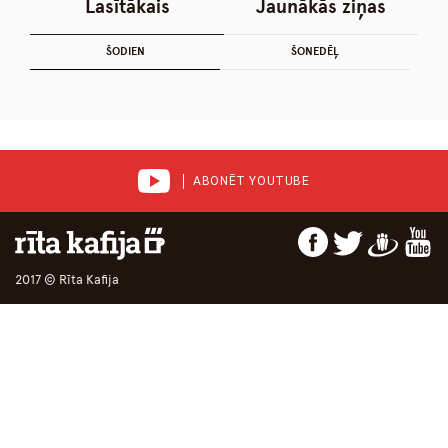
Lasītākais
Jaunākās ziņas
ŠODIEN
ŠONEDĒĻ
ABONĒT YOUTUBE
2017 © Rīta Kafija