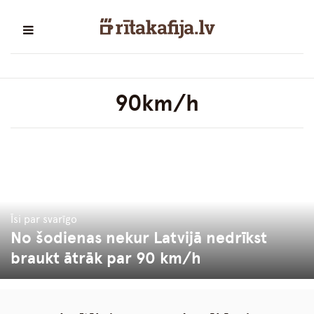
90km/h
Īsi par svarīgo
No šodienas nekur Latvijā nedrīkst
braukt ātrāk par 90 km/h