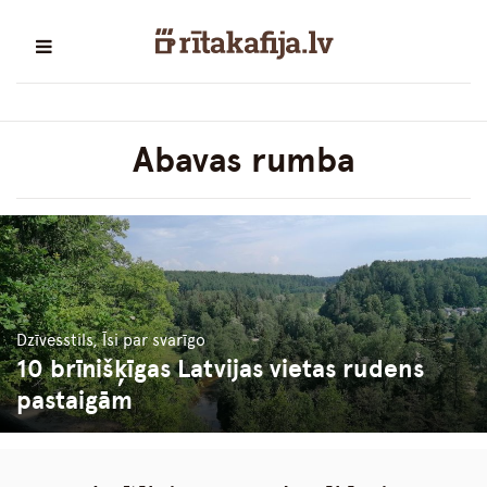
Abavas rumba
Dzīvesstils, Īsi par svarīgo
10 brīnišķīgas Latvijas vietas rudens
pastaigām