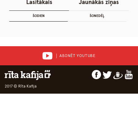
Lasītākais
Jaunākās ziņas
ŠODIEN
ŠONEDĒĻ
ABONĒT YOUTUBE
2017 © Rīta Kafija