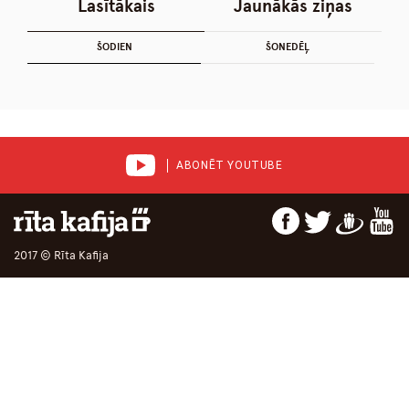
Lasītākais
Jaunākās ziņas
ŠODIEN
ŠONEDĒĻ
ABONĒT YOUTUBE
2017 © Rīta Kafija