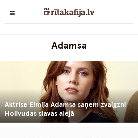
Adamsa
Aktrise Eimija Adamsa saņem zvaigzni
Holivudas slavas alejā