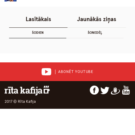
Lasītākais
Jaunākās ziņas
ŠODIEN
ŠONEDĒĻ
ABONĒT YOUTUBE
2017 © Rīta Kafija