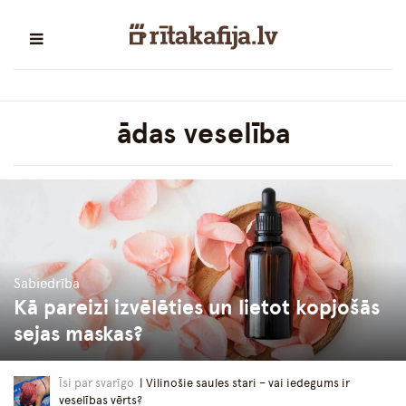
ādas veselība
Sabiedrība
Kā pareizi izvēlēties un lietot kopjošās
sejas maskas?
Īsi par svarīgo
| Vilinošie saules stari – vai iedegums ir
veselības vērts?