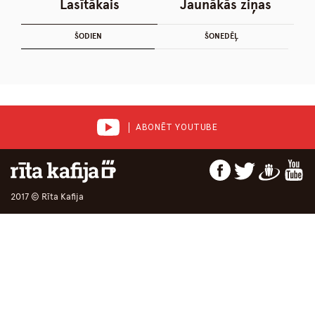
Lasītākais
Jaunākās ziņas
ŠODIEN
ŠONEDĒĻ
ABONĒT YOUTUBE
2017 © Rīta Kafija