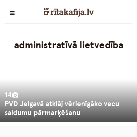
administratīvā lietvedība
14
PVD Jelgavā atklāj vērienīgāko vecu
saldumu pārmarķēšanu