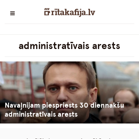
administratīvais arests
Navaļnijam piespriests 30 diennakšu
administratīvais arests