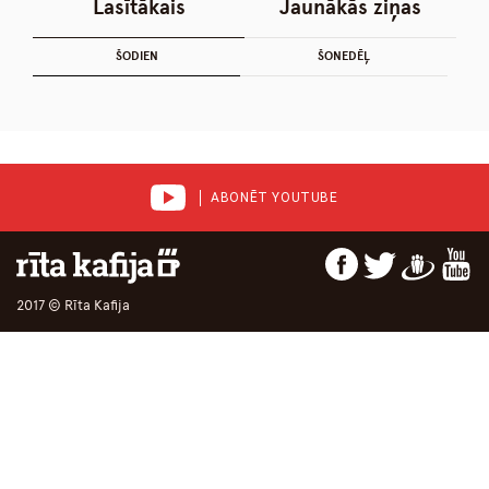
Lasītākais
Jaunākās ziņas
ŠODIEN
ŠONEDĒĻ
ABONĒT YOUTUBE
2017 © Rīta Kafija