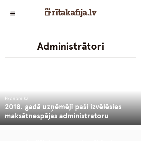
Administrātori
Ekonomika
2018. gadā uzņēmēji paši izvēlēsies
maksātnespējas administratoru