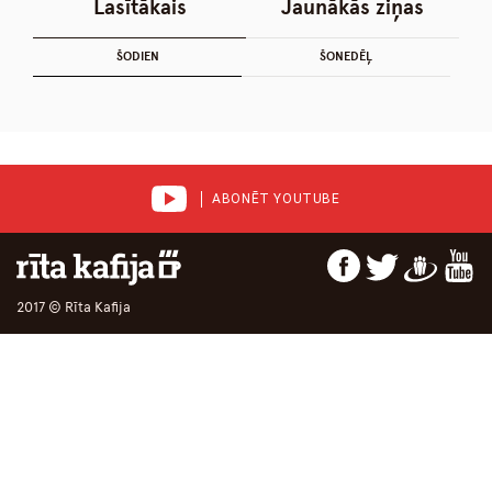
Lasītākais
Jaunākās ziņas
ŠODIEN
ŠONEDĒĻ
ABONĒT YOUTUBE
2017 © Rīta Kafija