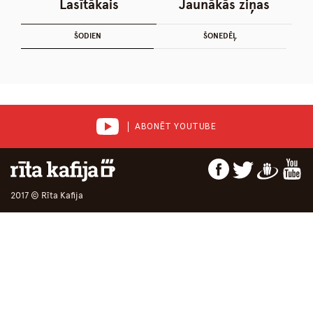
Lasītākais
Jaunākās ziņas
ŠODIEN
ŠONEDĒĻ
ABONĒT YOUTUBE
2017 © Rīta Kafija