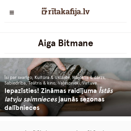
Aiga Bitmane
Īsi par svarīgo, Kultūra & Izklaide, Mājoklis & dārzs,
Sabiedrība, Teātris & kino, Vaļasprieki, Virtuve
Iepazīsties! Zināmas raidījuma
Īstās
latvju saimnieces
jaunās sezonas
dalībnieces