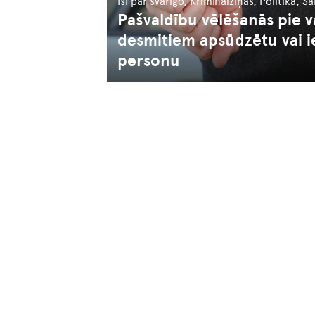
Īsi par svarīgo, Kriminālziņas, Politika, 
Pašvaldību vēlēšanās pie v
desmitiem apsūdzētu vai i
personu