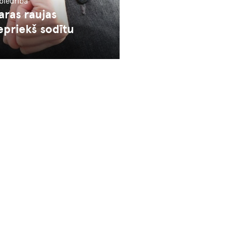
Sabiedrība
aras raujas
epriekš sodītu