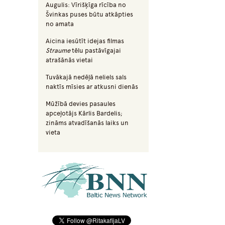
Augulis: Vīrišķīga rīcība no
Švinkas puses būtu atkāpties
no amata
Aicina iesūtīt idejas filmas
Straume
tēlu pastāvīgajai
atrašānās vietai
Tuvākajā nedēļā neliels sals
naktīs mīsies ar atkusni dienās
Mūžībā devies pasaules
apceļotājs Kārlis Bardelis;
zināms atvadīšanās laiks un
vieta