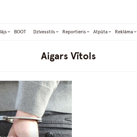
lājs
BOOT
Dzīvesstils
Reportieris
Atpūta
Reklāma
Aigars Vītols