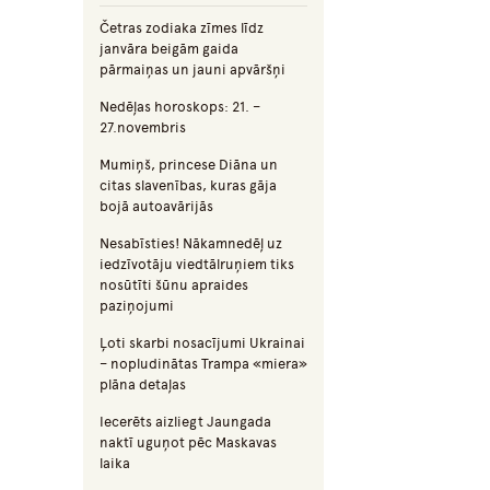
Četras zodiaka zīmes līdz
janvāra beigām gaida
pārmaiņas un jauni apvāršņi
Nedēļas horoskops: 21. –
27.novembris
Mumiņš, princese Diāna un
citas slavenības, kuras gāja
bojā autoavārijās
Nesabīsties! Nākamnedēļ uz
iedzīvotāju viedtālruņiem tiks
nosūtīti šūnu apraides
paziņojumi
Ļoti skarbi nosacījumi Ukrainai
– nopludinātas Trampa «miera»
plāna detaļas
Iecerēts aizliegt Jaungada
naktī uguņot pēc Maskavas
laika