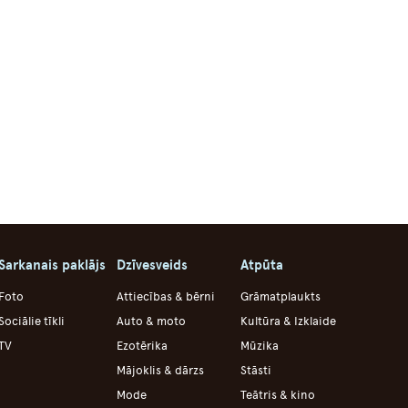
Sarkanais paklājs
Dzīvesveids
Atpūta
Foto
Attiecības & bērni
Grāmatplaukts
Sociālie tīkli
Auto & moto
Kultūra & Izklaide
TV
Ezotērika
Mūzika
Mājoklis & dārzs
Stāsti
Mode
Teātris & kino