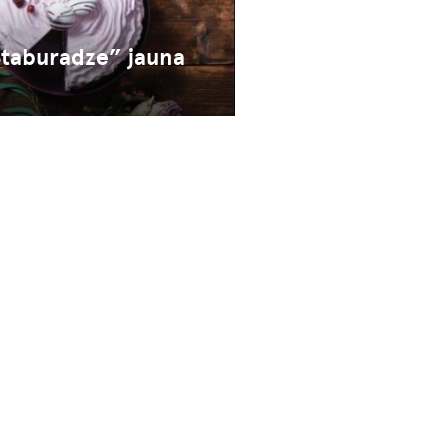
Staburadze” jauna