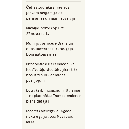
Četras zodiaka zīmes līdz
janvāra beigām gaida
pārmaiņas un jauni apvāršņi
Nedēļas horoskops: 21. –
27.novembris
Mumiņš, princese Diāna un
citas slavenības, kuras gāja
bojā autoavārijās
Nesabīsties! Nākamnedēļ uz
iedzīvotāju viedtālruņiem tiks
nosūtīti šūnu apraides
paziņojumi
Ļoti skarbi nosacījumi Ukrainai
– nopludinātas Trampa «miera»
plāna detaļas
Iecerēts aizliegt Jaungada
naktī uguņot pēc Maskavas
laika