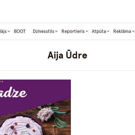
lājs
BOOT
Dzīvesstils
Reportieris
Atpūta
Reklāma
Aija Ūdre