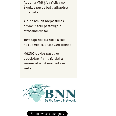
Augulis: Vīrišķīga rīcība no
Švinkas puses būtu atkāpties
no amata
Aicina iesūtīt idejas filmas
Straume
tēlu pastāvīgajai
atrašānās vietai
Tuvākajā nedēļā neliels sals
naktīs mīsies ar atkusni dienās
Mūžībā devies pasaules
apceļotājs Kārlis Bardelis;
zināms atvadīšanās laiks un
vieta