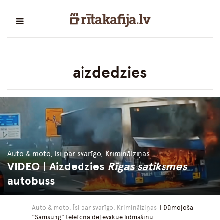
aizdedzies
Auto & moto, Īsi par svarīgo, Kriminālziņas
VIDEO | Aizdedzies
Rīgas satiksmes
autobuss
Auto & moto, Īsi par svarīgo, Kriminālziņas
| Dūmojoša
“Samsung” telefona dēļ evakuē lidmašīnu