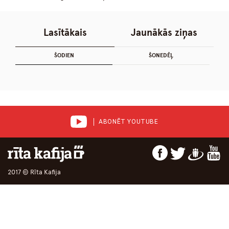
Lasītākais
Jaunākās ziņas
ŠODIEN
ŠONEDĒĻ
ABONĒT YOUTUBE
2017 © Rīta Kafija