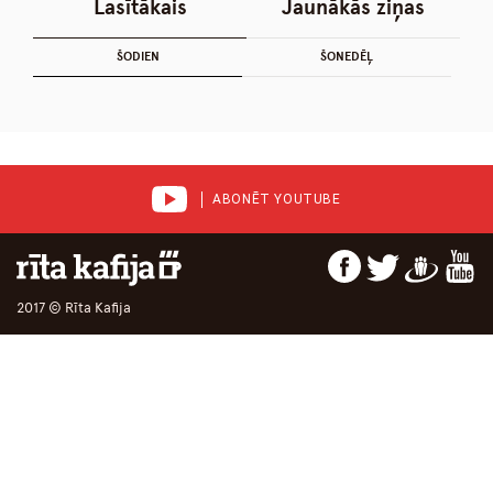
Lasītākais
Jaunākās ziņas
ŠODIEN
ŠONEDĒĻ
ABONĒT YOUTUBE
2017 © Rīta Kafija