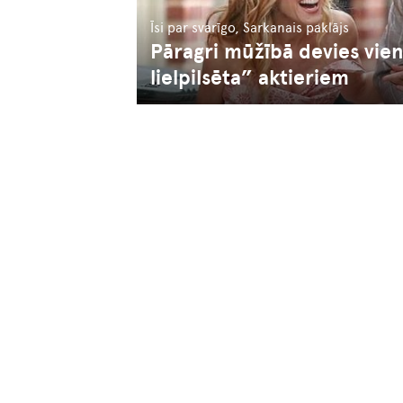
Īsi par svarīgo, Sarkanais paklājs
Pāragri mūžībā devies vie
lielpilsēta” aktieriem