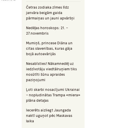
Četras zodiaka zīmes līdz
janvāra beigām gaida
pārmaiņas un jauni apvāršņi
Nedēļas horoskops: 21. –
27.novembris
Mumiņš, princese Diāna un
citas slavenības, kuras gāja
bojā autoavārijās
Nesabīsties! Nākamnedēļ uz
iedzīvotāju viedtālruņiem tiks
nosūtīti šūnu apraides
paziņojumi
Ļoti skarbi nosacījumi Ukrainai
– nopludinātas Trampa «miera»
plāna detaļas
Iecerēts aizliegt Jaungada
naktī uguņot pēc Maskavas
laika