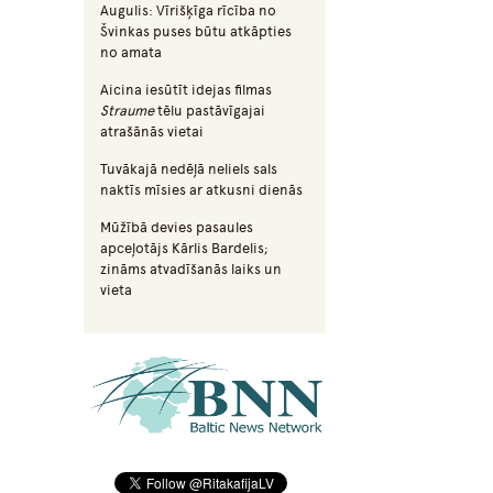
Augulis: Vīrišķīga rīcība no
Švinkas puses būtu atkāpties
no amata
Aicina iesūtīt idejas filmas
Straume
tēlu pastāvīgajai
atrašānās vietai
Tuvākajā nedēļā neliels sals
naktīs mīsies ar atkusni dienās
Mūžībā devies pasaules
apceļotājs Kārlis Bardelis;
zināms atvadīšanās laiks un
vieta