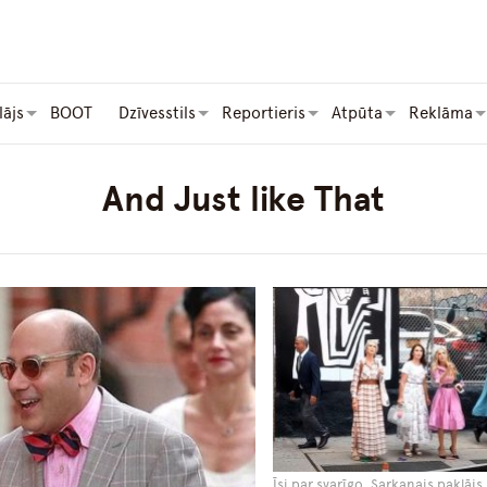
lājs
BOOT
Dzīvesstils
Reportieris
Atpūta
Reklāma
And Just like That
Īsi par svarīgo, Sarkanais paklājs,