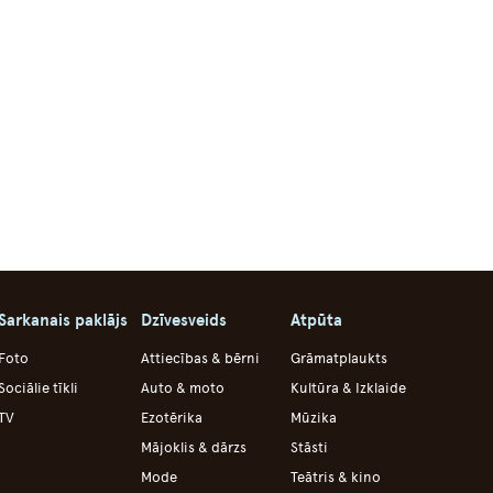
Sarkanais paklājs
Dzīvesveids
Atpūta
Foto
Attiecības & bērni
Grāmatplaukts
Sociālie tīkli
Auto & moto
Kultūra & Izklaide
TV
Ezotērika
Mūzika
Mājoklis & dārzs
Stāsti
Mode
Teātris & kino