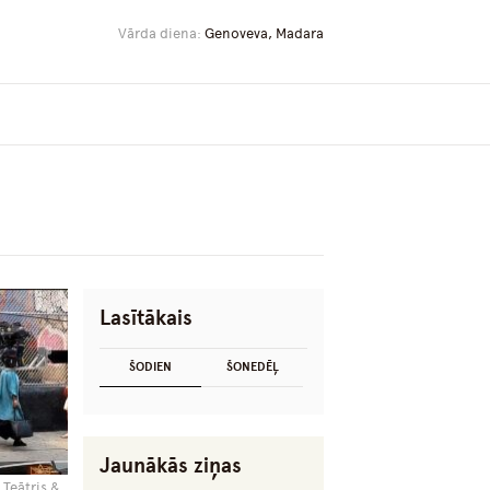
Vārda diena:
Genoveva, Madara
Lasītākais
ŠODIEN
ŠONEDĒĻ
Jaunākās ziņas
 Teātris &