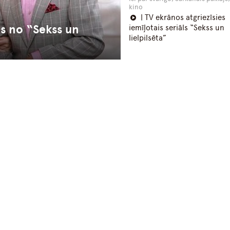
kino
| TV ekrānos atgriezīsies
ns no “Sekss un
iemīļotais seriāls “Sekss un
lielpilsēta”