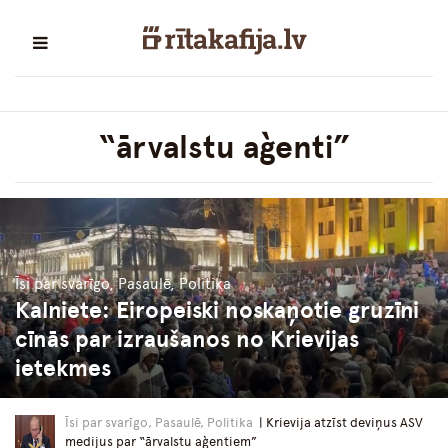
“ārvalstu aģenti”
Īsi par svarīgo, Pasaulē, Politika
Kalniete: Eiropeiski noskaņotie gruzīni
cīnās par izraušanos no Krievijas
ietekmes
Īsi par svarīgo, Pasaulē, Politika
| Krievija atzīst deviņus ASV
medijus par “ārvalstu aģentiem”