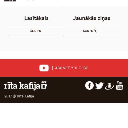
Lasītākais
Jaunākās ziņas
ŠODIEN
ŠONEDĒĻ
ABONĒT YOUTUBE
2017 © Rīta Kafija