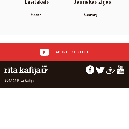
Lasītākais
Jaunākās ziņas
ŠODIEN
ŠONEDĒĻ
ABONĒT YOUTUBE
2017 © Rīta Kafija