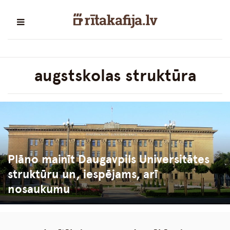
augstskolas struktūra
Plāno mainīt Daugavpils Universitātes
struktūru un, iespējams, arī
nosaukumu