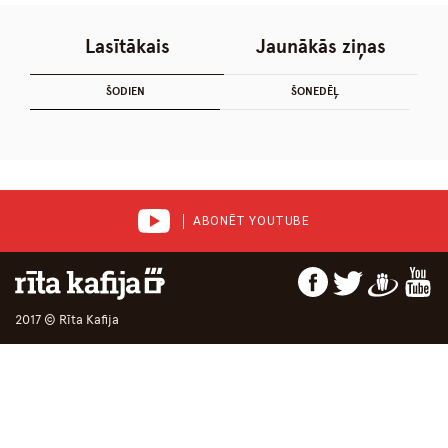
Lasītākais
Jaunākās ziņas
ŠODIEN
ŠONEDĒĻ
ABONĒT YOUTUBE
2017 © Rīta Kafija