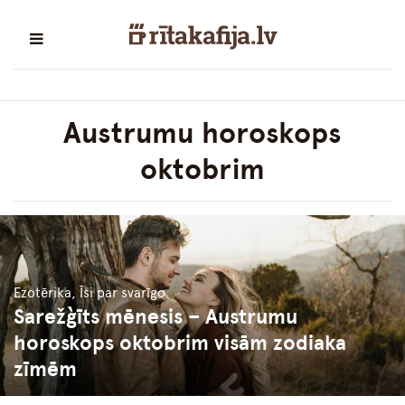
Austrumu horoskops
oktobrim
Ezotērika, Īsi par svarīgo
Sarežģīts mēnesis – Austrumu
horoskops oktobrim visām zodiaka
zīmēm