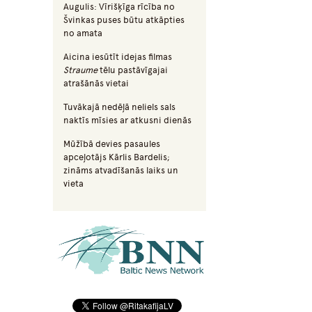
Augulis: Vīrišķīga rīcība no
Švinkas puses būtu atkāpties
no amata
Aicina iesūtīt idejas filmas
Straume
tēlu pastāvīgajai
atrašānās vietai
Tuvākajā nedēļā neliels sals
naktīs mīsies ar atkusni dienās
Mūžībā devies pasaules
apceļotājs Kārlis Bardelis;
zināms atvadīšanās laiks un
vieta