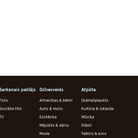
Sarkanais paklājs
Dzīvesveids
Atpūta
Foto
Attiecības & bērni
Grāmatplaukts
Sociālie tīkli
Auto & moto
Kultūra & Izklaide
TV
Ezotērika
Mūzika
Mājoklis & dārzs
Stāsti
Mode
Teātris & kino