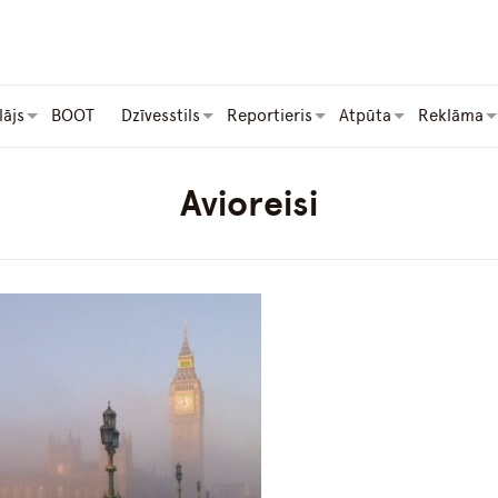
lājs
BOOT
Dzīvesstils
Reportieris
Atpūta
Reklāma
Avioreisi