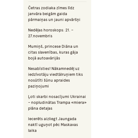
Četras zodiaka zīmes līdz
janvāra beigām gaida
pārmaiņas un jauni apvāršņi
Nedēļas horoskops: 21. –
27.novembris
Mumiņš, princese Diāna un
citas slavenības, kuras gāja
bojā autoavārijās
Nesabīsties! Nākamnedēļ uz
iedzīvotāju viedtālruņiem tiks
nosūtīti šūnu apraides
paziņojumi
Ļoti skarbi nosacījumi Ukrainai
– nopludinātas Trampa «miera»
plāna detaļas
Iecerēts aizliegt Jaungada
naktī uguņot pēc Maskavas
laika