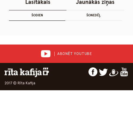
Lasītākais
Jaunākās ziņas
ŠODIEN
ŠONEDĒĻ
ABONĒT YOUTUBE
2017 © Rīta Kafija