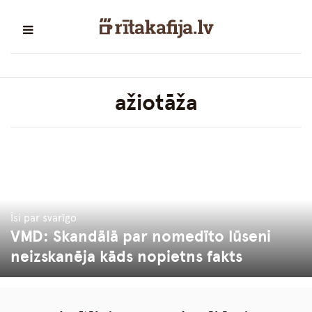
ažiotāža
Īsi par svarīgo
VMD: Skandālā par nomedīto lūseni
neizskanēja kāds nopietns fakts