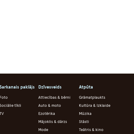
Sarkanais paklājs
Dzīvesveids
Atpūta
Foto
Attiecības & bērni
Grāmatplaukts
Sociālie tīkli
Auto & moto
Kultūra & Izklaide
TV
Ezotērika
Mūzika
Mājoklis & dārzs
Stāsti
Mode
Teātris & kino