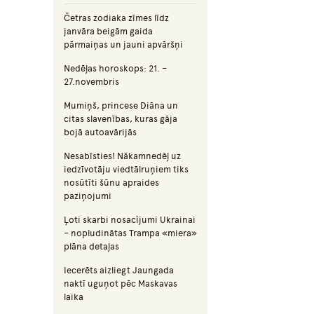
Četras zodiaka zīmes līdz
janvāra beigām gaida
pārmaiņas un jauni apvāršņi
Nedēļas horoskops: 21. –
27.novembris
Mumiņš, princese Diāna un
citas slavenības, kuras gāja
bojā autoavārijās
Nesabīsties! Nākamnedēļ uz
iedzīvotāju viedtālruņiem tiks
nosūtīti šūnu apraides
paziņojumi
Ļoti skarbi nosacījumi Ukrainai
– nopludinātas Trampa «miera»
plāna detaļas
Iecerēts aizliegt Jaungada
naktī uguņot pēc Maskavas
laika