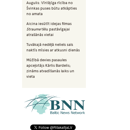
Augulis: Vīrišķīga rīcība no
Švinkas puses būtu atkāpties
no amata
Aicina iesūtīt idejas filmas
Straume
tēlu pastāvīgajai
atrašānās vietai
Tuvākajā nedēļā neliels sals
naktīs mīsies ar atkusni dienās
Mūžībā devies pasaules
apceļotājs Kārlis Bardelis;
zināms atvadīšanās laiks un
vieta