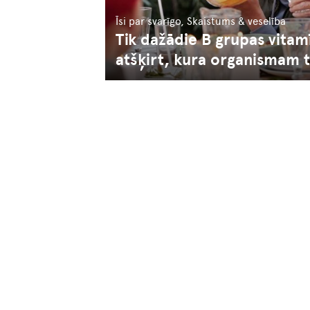
Īsi par svarīgo, Skaistums & veselība
Tik dažādie B grupas vitam
atšķirt, kura organismam t