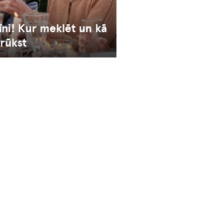
īni! Kur meklēt un kā
rūkst