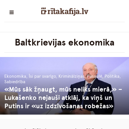
Baltkrievijas ekonomika
Ekonomika, Īsi par svarīgo, Kriminālziņas, Pasaulē, Politika,
Sabiedrība
«Mūs sāk žņaugt, mūs neliks mierā,» –
Lukašenko nejauši atklāj, ka viņš un
Putins ir «uz izdzīvošanas robežas»