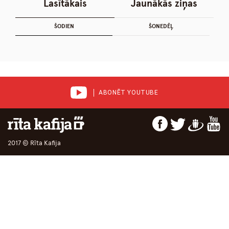
Lasītākais
Jaunākās ziņas
ŠODIEN
ŠONEDĒĻ
ABONĒT YOUTUBE
2017 © Rīta Kafija