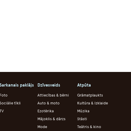
Sarkanais paklājs
Dzīvesveids
Atpūta
Foto
Attiecības & bērni
Grāmatplaukts
Sociālie tīkli
Auto & moto
Kultūra & Izklaide
TV
Ezotērika
Mūzika
Mājoklis & dārzs
Stāsti
Mode
Teātris & kino