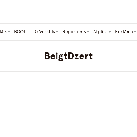
lājs
BOOT
Dzīvesstils
Reportieris
Atpūta
Reklāma
BeigtDzert