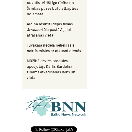
Augulis: Vīrišķīga rīcība no
Švinkas puses būtu atkāpties
no amata
Aicina iesūtīt idejas filmas
Straume
tēlu pastāvīgajai
atrašānās vietai
Tuvākajā nedēļā neliels sals
naktīs mīsies ar atkusni dienās
Mūžībā devies pasaules
apceļotājs Kārlis Bardelis;
zināms atvadīšanās laiks un
vieta