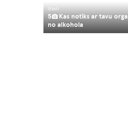
Stāsti
5
Kas notiks ar tavu orga
no alkohola