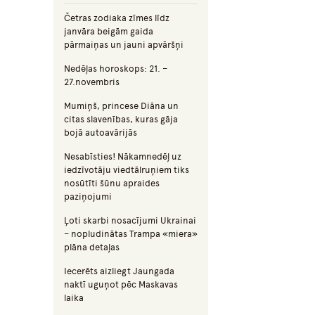
Četras zodiaka zīmes līdz
janvāra beigām gaida
pārmaiņas un jauni apvāršņi
Nedēļas horoskops: 21. –
27.novembris
Mumiņš, princese Diāna un
citas slavenības, kuras gāja
bojā autoavārijās
Nesabīsties! Nākamnedēļ uz
iedzīvotāju viedtālruņiem tiks
nosūtīti šūnu apraides
paziņojumi
Ļoti skarbi nosacījumi Ukrainai
– nopludinātas Trampa «miera»
plāna detaļas
Iecerēts aizliegt Jaungada
naktī uguņot pēc Maskavas
laika