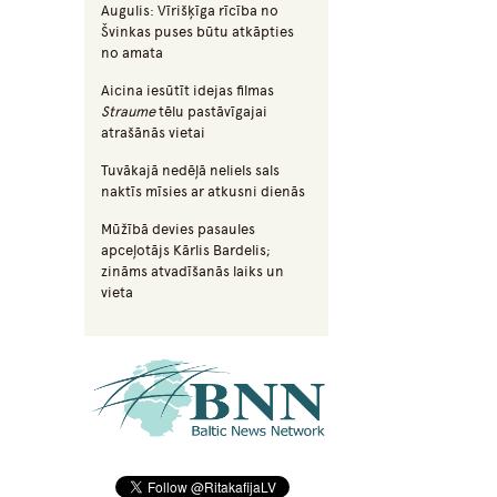
Augulis: Vīrišķīga rīcība no
Švinkas puses būtu atkāpties
no amata
Aicina iesūtīt idejas filmas
Straume
tēlu pastāvīgajai
atrašānās vietai
Tuvākajā nedēļā neliels sals
naktīs mīsies ar atkusni dienās
Mūžībā devies pasaules
apceļotājs Kārlis Bardelis;
zināms atvadīšanās laiks un
vieta