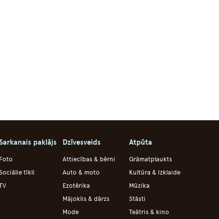
Sarkanais paklājs
Dzīvesveids
Atpūta
Foto
Attiecības & bērni
Grāmatplaukts
Sociālie tīkli
Auto & moto
Kultūra & Izklaide
TV
Ezotērika
Mūzika
Mājoklis & dārzs
Stāsti
Mode
Teātris & kino