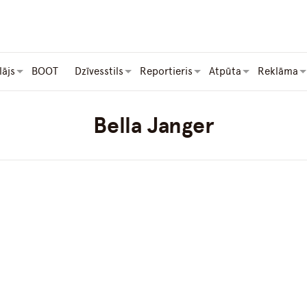
lājs
BOOT
Dzīvesstils
Reportieris
Atpūta
Reklāma
Bella Janger