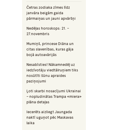
Četras zodiaka zīmes līdz
janvāra beigām gaida
pārmaiņas un jauni apvāršņi
Nedēļas horoskops: 21. –
27.novembris
Mumiņš, princese Diāna un
citas slavenības, kuras gāja
bojā autoavārijās
Nesabīsties! Nākamnedēļ uz
iedzīvotāju viedtālruņiem tiks
nosūtīti šūnu apraides
paziņojumi
Ļoti skarbi nosacījumi Ukrainai
– nopludinātas Trampa «miera»
plāna detaļas
Iecerēts aizliegt Jaungada
naktī uguņot pēc Maskavas
laika