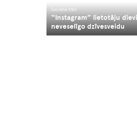
Sociālie tīkli
“Instagram” lietotāju diev
neveselīgo dzīvesveidu