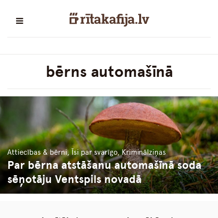
bērns automašīnā
Attiecības & bērni, Īsi par svarīgo, Kriminālziņas
Par bērna atstāšanu automašīnā soda
sēņotāju Ventspils novadā