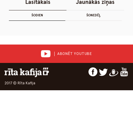
Lasītākais
Jaunākās ziņas
ŠODIEN
ŠONEDĒĻ
ABONĒT YOUTUBE
2017 © Rīta Kafija